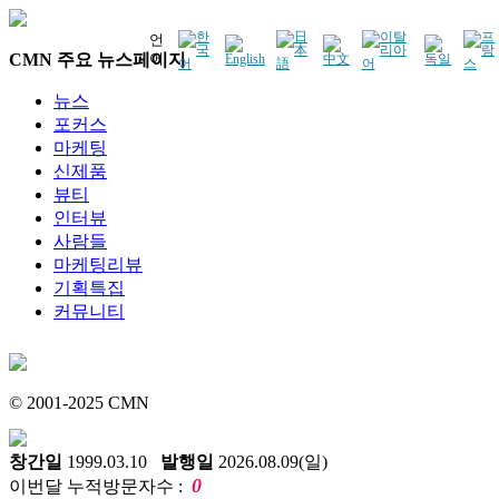
언
CMN 주요 뉴스페이지
어
뉴스
포커스
마케팅
신제품
뷰티
인터뷰
사람들
마케팅리뷰
기획특집
커뮤니티
© 2001-2025 CMN
창간일
1999.03.10
발행일
2026.08.09(일)
0
이번달 누적방문자수 :