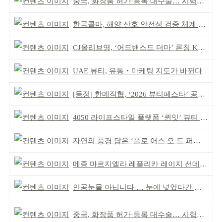
중국, 화장품 허가·등록 대수술… 시험자료 공용 허용
한국콜마, 해양 산호 안전성 검증 체계 구축
CJ올리브영, ‘어드밴스드 더마’ 론칭 K더마 육성 박차
UAE 뷰티, 유통‧마케팅 지도가 바뀐다
[동정] 한메직협, ‘2026 뷰티페스타’ 공동 주최
4050 라이프스타일 플랫폼 ‘퀸잇’ 뷰티 성장세
자연의 풍경 담은 ‘폴로 어스 오 드 퍼퓸’ 4종 출시
메종 마르지엘라 레플리카 레이지 선데이 모닝 디퓨저
인공눈물 아닙니다 … 눈에 넣었다간 각막 손상
중국, 화장품 허가·등록 대수술… 시험자료 공용 허용