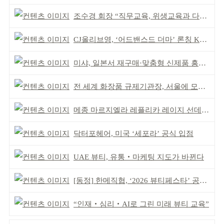
조수경 회장 “직무교육, 위생교육과 다르다”
CJ올리브영, ‘어드밴스드 더마’ 론칭 K더마 육성 박차
미샤, 일본서 재구매·맞춤형 신제품 흥행 ‘쌍끌이’
전 세계 화장품 규제기관장, 서울에 모인다
메종 마르지엘라 레플리카 레이지 선데이 모닝 디퓨저
닥터포헤어, 미국 ‘세포라’ 공식 입점
UAE 뷰티, 유통‧마케팅 지도가 바뀐다
[동정] 한메직협, ‘2026 뷰티페스타’ 공동 주최
“인재‧심리‧AI로 그린 미래 뷰티 교육”