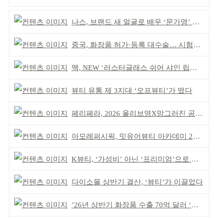
나스, 브랜드 새 얼굴로 배우 ‘문가영’ 발탁
중국, 화장품 허가·등록 대수술… 시험자료 공용 허용
맥, NEW ‘러스터글래스 쉬어 샤인 립스틱’ 출시
뷰티 유통 제 3지대 ‘오프뷰티’가 떴다
페리페라, 2026 올리브영X망그러진 곰 콜라보
아모레퍼시픽, 밋유어뷰티 아카데미 2기 발대식
K뷰티, ‘가성비’ 아닌 ‘프리미엄’으로 승부걸어야
다이소몰 상반기 결산, ‘뷰티’가 이끌었다
’26년 상반기 화장품 수출 70억 달러 ‘역대 최고’