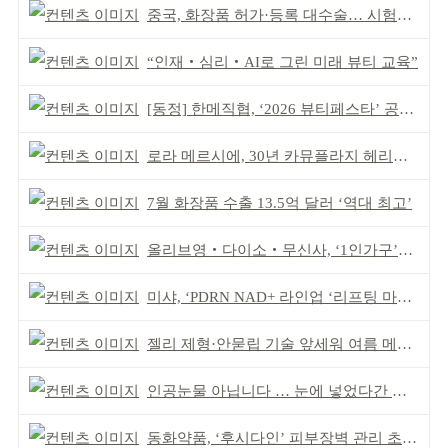
중국, 화장품 허가·등록 대수술… 시험자료 공용 허용
“인재‧심리‧AI로 그린 미래 뷰티 교육”
[동정] 한메직협, ‘2026 뷰티페스타’ 공동 주최
로라 메르시에, 30년 카뮤플라지 헤리티지 담아
7월 화장품 수출 13.5억 달러 ‘역대 최고’
올리브영‧다이소‧무신사, ‘1인가구’가 이끈다
미샤, ‘PDRN NAD+ 라인업 ‘리프팅 마스크’ 출시
젤리 제형·안묻립 기술 앞세워 여름 메이크업 시장 공략
인공눈물 아닙니다 … 눈에 넣었다간 각막 손상
동화약품, ‘후시다인’ 피부장벽 관리 초점 ‘리브랜딩’