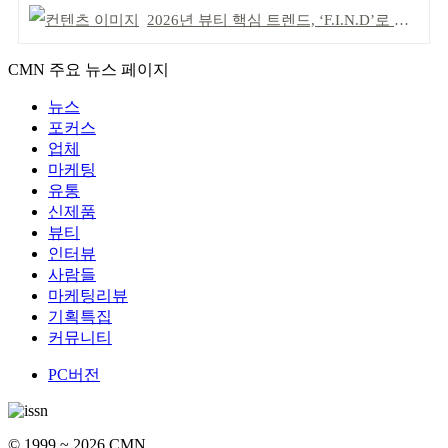
2026년 뷰티 핵심 트렌드, ‘F.I.N.D’로 읽는다
CMN 주요 뉴스 페이지
뉴스
포커스
업체
마케팅
유통
신제품
뷰티
인터뷰
사람들
마케팅리뷰
기획특집
커뮤니티
PC버전
© 1999 ~ 2026 CMN