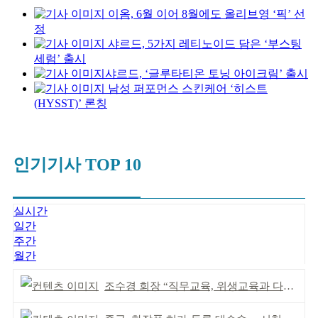
이옴, 6월 이어 8월에도 올리브영 ‘픽’ 선
정
샤르드, 5가지 레티노이드 담은 ‘부스팅
세럼’ 출시
​​샤르드, ‘글루타티온 토닝 아이크림’ 출시
남성 퍼포먼스 스킨케어 ‘히스트
(HYSST)’ 론칭
인기기사 TOP 10
실시간
일간
주간
월간
조수경 회장 “직무교육, 위생교육과 다르다”