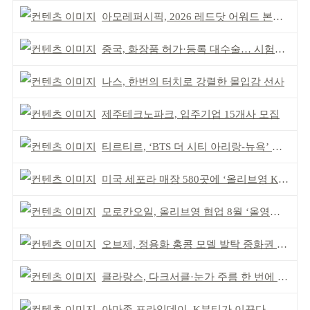
아모레퍼시픽, 2026 레드닷 어워드 본상 2개 수상
중국, 화장품 허가·등록 대수술… 시험자료 공용 허용
나스, 한번의 터치로 강렬한 몰입감 선사
제주테크노파크, 입주기업 15개사 모집
티르티르, ‘BTS 더 시티 아리랑-뉴욕’ 참여
미국 세포라 매장 580곳에 ‘올리브영 K뷰티에딧’ 론칭
모로칸오일, 올리브영 협업 8월 ‘올영픽’ 선정
오브제, 정용화 홍콩 모델 발탁 중화권 공략 강화
클라랑스, 다크서클·눈가 주름 한 번에 더블 케어
아마존 프라임데이, K뷰티가 이끈다