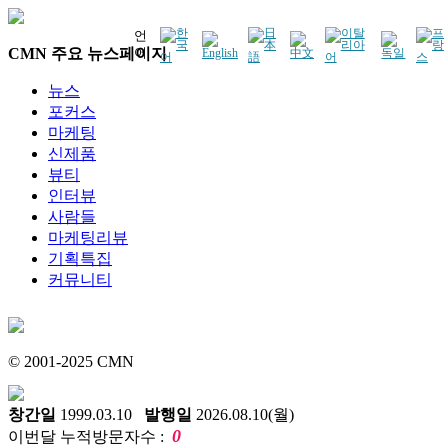
언
CMN 주요 뉴스페이지
어
뉴스
포커스
마케팅
신제품
뷰티
인터뷰
사람들
마케팅리뷰
기획특집
커뮤니티
© 2001-2025 CMN
창간일
1999.03.10
발행일
2026.08.10(월)
0
이번달 누적방문자수 :