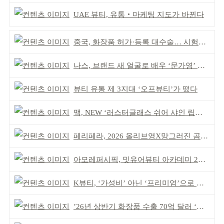
UAE 뷰티, 유통‧마케팅 지도가 바뀐다
중국, 화장품 허가·등록 대수술… 시험자료 공용 허용
나스, 브랜드 새 얼굴로 배우 ‘문가영’ 발탁
뷰티 유통 제 3지대 ‘오프뷰티’가 떴다
맥, NEW ‘러스터글래스 쉬어 샤인 립스틱’ 출시
페리페라, 2026 올리브영X망그러진 곰 콜라보
아모레퍼시픽, 밋유어뷰티 아카데미 2기 발대식
K뷰티, ‘가성비’ 아닌 ‘프리미엄’으로 승부걸어야
’26년 상반기 화장품 수출 70억 달러 ‘역대 최고’