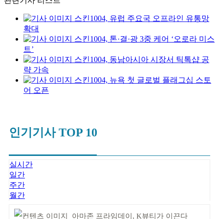
관련기사 리스트
스킨1004, 유럽 주요국 오프라인 유통망
확대
스킨1004, 톤·결·광 3중 케어 ‘오로라 미스
트’
스킨1004, 동남아시아 시장서 틱톡샵 공
략 가속
스킨1004, 뉴욕 첫 글로벌 플래그십 스토
어 오픈
인기기사 TOP 10
실시간
일간
주간
월간
아마존 프라임데이, K뷰티가 이끈다