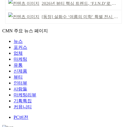
2026년 뷰티 핵심 트렌드, ‘F.I.N.D’로 읽는다
[동정] 설화수 ‘여름의 미학’ 특별 전시 개최
CMN 주요 뉴스 페이지
뉴스
포커스
업체
마케팅
유통
신제품
뷰티
인터뷰
사람들
마케팅리뷰
기획특집
커뮤니티
PC버전