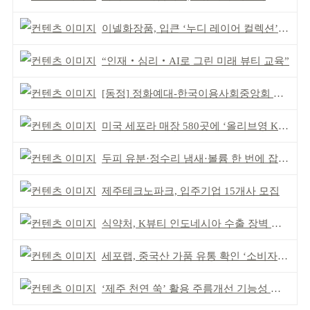
이넬화장품, 입큰 ‘누디 레이어 컬렉션’ 출시
“인재‧심리‧AI로 그린 미래 뷰티 교육”
[동정] 정화예대-한국이용사회중앙회 업무협약
미국 세포라 매장 580곳에 ‘올리브영 K뷰티에딧’ 론칭
두피 유분·정수리 냄새·볼륨 한 번에 잡는다
제주테크노파크, 입주기업 15개사 모집
식약처, K뷰티 인도네시아 수출 장벽 완화 성과
세포랩, 중국산 가품 유통 확인 ‘소비자 주의’ 당부
‘제주 천연 쑥’ 활용 주름개선 기능성 식약처 심사 통과