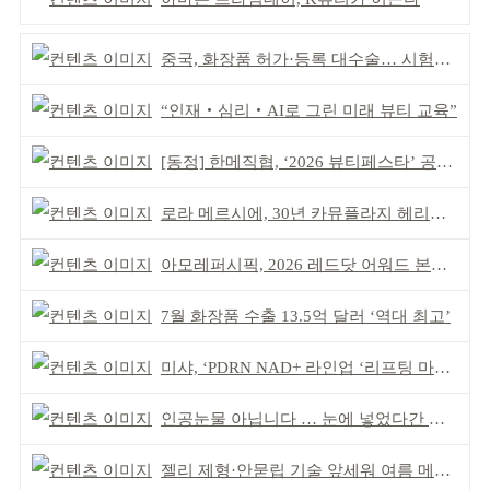
중국, 화장품 허가·등록 대수술… 시험자료 공용 허용
“인재‧심리‧AI로 그린 미래 뷰티 교육”
[동정] 한메직협, ‘2026 뷰티페스타’ 공동 주최
로라 메르시에, 30년 카뮤플라지 헤리티지 담아
아모레퍼시픽, 2026 레드닷 어워드 본상 2개 수상
7월 화장품 수출 13.5억 달러 ‘역대 최고’
미샤, ‘PDRN NAD+ 라인업 ‘리프팅 마스크’ 출시
인공눈물 아닙니다 … 눈에 넣었다간 각막 손상
젤리 제형·안묻립 기술 앞세워 여름 메이크업 시장 공략