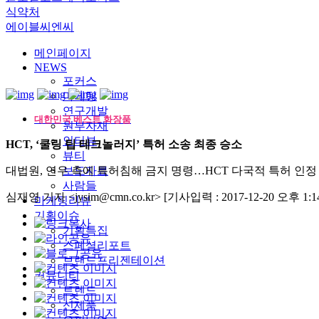
식약처
에이블씨엔씨
메인페이지
NEWS
포커스
마케팅
연구개발
대한민국 베스트 화장품
원부자재
인터뷰
HCT, ‘쿨링 팁 테크놀러지’ 특허 소송 최종 승소
뷰티
대법원, 연우 측에 특허침해 금지 명령…HCT 다국적 특허 인정
보도자료
사람들
심재영 기자 <jysim@cmn.co.kr>
[기사입력 : 2017-12-20 오후 1:14
마케팅리뷰
기획이슈
기획특집
스페셜리포트
브랜드프리젠테이션
커뮤니티
트렌드
신제품