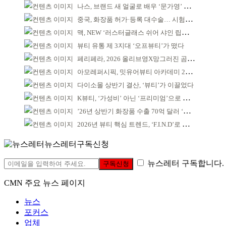
나스, 브랜드 새 얼굴로 배우 ‘문가영’ 발탁
중국, 화장품 허가·등록 대수술… 시험자료 공용 허용
맥, NEW ‘러스터글래스 쉬어 샤인 립스틱’ 출시
뷰티 유통 제 3지대 ‘오프뷰티’가 떴다
페리페라, 2026 올리브영X망그러진 곰 콜라보
아모레퍼시픽, 밋유어뷰티 아카데미 2기 발대식
다이소몰 상반기 결산, ‘뷰티’가 이끌었다
K뷰티, ‘가성비’ 아닌 ‘프리미엄’으로 승부걸어야
’26년 상반기 화장품 수출 70억 달러 ‘역대 최고’
2026년 뷰티 핵심 트렌드, ‘F.I.N.D’로 읽는다
뉴스레터구독신청
뉴스레터 구독합니다.
구독신청
CMN 주요 뉴스 페이지
뉴스
포커스
업체