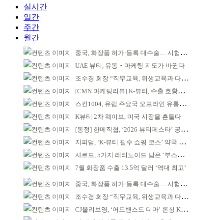
실시간
일간
주간
월간
중국, 화장품 허가·등록 대수술… 시험자료 공용 허용
UAE 뷰티, 유통‧마케팅 지도가 바뀐다
조수경 회장 “직무교육, 위생교육과 다르다”
[CMN 마케팅리뷰] K-뷰티, 수출 호황이 본격적인 외연 확장 견인
스킨1004, 유럽 주요국 오프라인 유통망 확대
K뷰티 2차 웨이브, 미국 시장을 흔들다
[동정] 한메직협, ‘2026 뷰티페스타’ 공동 주최
지피덤, ‘K-뷰티 필수 쇼핑 코스’ 약국 공략
샤르드, 5가지 레티노이드 담은 ‘부스팅 세럼’ 출시
7월 화장품 수출 13.5억 달러 ‘역대 최고’
중국, 화장품 허가·등록 대수술… 시험자료 공용 허용
조수경 회장 “직무교육, 위생교육과 다르다”
CJ올리브영, ‘어드밴스드 더마’ 론칭 K더마 육성 박차