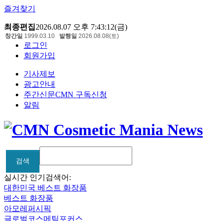
즐겨찾기
최종편집
2026.08.07 오후 7:43:12(금)
창간일
1999.03.10
발행일
2026.08.08(토)
로그인
회원가입
기사제보
광고안내
주간신문CMN 구독신청
알림
검색
검색
실시간 인기검색어:
대한민국 베스트 화장품
베스트 화장품
아모레퍼시픽
글로벌코스메틱포커스