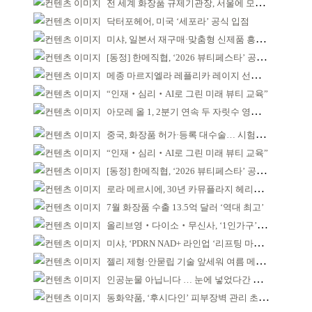
전 세계 화장품 규제기관장, 서울에 모인다
닥터포헤어, 미국 ‘세포라’ 공식 입점
미샤, 일본서 재구매·맞춤형 신제품 흥행 ‘쌍끌이’
[동정] 한메직협, ‘2026 뷰티페스타’ 공동 주최
메종 마르지엘라 레플리카 레이지 선데이 모닝 디퓨저
“인재‧심리‧AI로 그린 미래 뷰티 교육”
아모레 올 1, 2분기 연속 두 자릿수 영업이익률 기록
중국, 화장품 허가·등록 대수술… 시험자료 공용 허용
“인재‧심리‧AI로 그린 미래 뷰티 교육”
[동정] 한메직협, ‘2026 뷰티페스타’ 공동 주최
로라 메르시에, 30년 카뮤플라지 헤리티지 담아
7월 화장품 수출 13.5억 달러 ‘역대 최고’
올리브영‧다이소‧무신사, ‘1인가구’가 이끈다
미샤, ‘PDRN NAD+ 라인업 ‘리프팅 마스크’ 출시
젤리 제형·안묻립 기술 앞세워 여름 메이크업 시장 공략
인공눈물 아닙니다 … 눈에 넣었다간 각막 손상
동화약품, ‘후시다인’ 피부장벽 관리 초점 ‘리브랜딩’