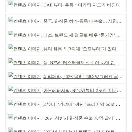
UAE 뷰티, 유통‧마케팅 지도가 바뀐다
중국, 화장품 허가·등록 대수술… 시험자료 공용 허용
나스, 브랜드 새 얼굴로 배우 ‘문가영’ 발탁
뷰티 유통 제 3지대 ‘오프뷰티’가 떴다
맥, NEW ‘러스터글래스 쉬어 샤인 립스틱’ 출시
페리페라, 2026 올리브영X망그러진 곰 콜라보
아모레퍼시픽, 밋유어뷰티 아카데미 2기 발대식
K뷰티, ‘가성비’ 아닌 ‘프리미엄’으로 승부걸어야
’26년 상반기 화장품 수출 70억 달러 ‘역대 최고’