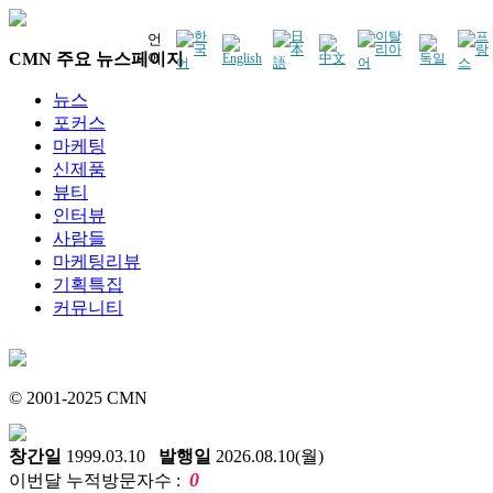
언
CMN 주요 뉴스페이지
어
뉴스
포커스
마케팅
신제품
뷰티
인터뷰
사람들
마케팅리뷰
기획특집
커뮤니티
© 2001-2025 CMN
창간일
1999.03.10
발행일
2026.08.10(월)
0
이번달 누적방문자수 :