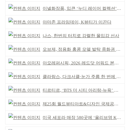
이넬화장품, 입큰 ‘누디 레이어 컬렉션’ 출시
아마존 프라임데이, K뷰티가 이끈다
나스, 한번의 터치로 강렬한 몰입감 선사
오브제, 정용화 홍콩 모델 발탁 중화권 공략 강화
아모레퍼시픽, 2026 레드닷 어워드 본상 2개 수상
클라랑스, 다크서클·눈가 주름 한 번에 더블 케어
티르티르, ‘BTS 더 시티 아리랑-뉴욕’ 참여
제25회 월드뷰티아트&디자인 국제공모전 시상식 성황
미국 세포라 매장 580곳에 ‘올리브영 K뷰티에딧’ 론칭