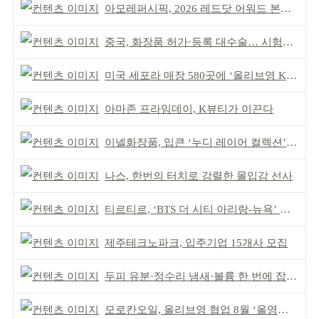
아모레퍼시픽, 2026 레드닷 어워드 본상 2개 수상
중국, 화장품 허가·등록 대수술… 시험자료 공용 허용
미국 세포라 매장 580곳에 ‘올리브영 K뷰티에딧’ 론칭
아마존 프라임데이, K뷰티가 이끈다
이넬화장품, 입큰 ‘누디 레이어 컬렉션’ 출시
나스, 한번의 터치로 강렬한 몰입감 선사
티르티르, ‘BTS 더 시티 아리랑-뉴욕’ 참여
제주테크노파크, 입주기업 15개사 모집
두피 유분·정수리 냄새·볼륨 한 번에 잡는다
모로칸오일, 올리브영 협업 8월 ‘올영픽’ 선정