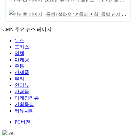
2026년 뷰티 핵심 트렌드, ‘F.I.N.D’로 읽는다
[동정] 설화수 ‘여름의 미학’ 특별 전시 개최
CMN 주요 뉴스 페이지
뉴스
포커스
업체
마케팅
유통
신제품
뷰티
인터뷰
사람들
마케팅리뷰
기획특집
커뮤니티
PC버전