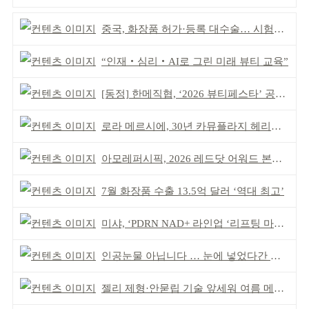
중국, 화장품 허가·등록 대수술… 시험자료 공용 허용
“인재‧심리‧AI로 그린 미래 뷰티 교육”
[동정] 한메직협, ‘2026 뷰티페스타’ 공동 주최
로라 메르시에, 30년 카뮤플라지 헤리티지 담아
아모레퍼시픽, 2026 레드닷 어워드 본상 2개 수상
7월 화장품 수출 13.5억 달러 ‘역대 최고’
미샤, ‘PDRN NAD+ 라인업 ‘리프팅 마스크’ 출시
인공눈물 아닙니다 … 눈에 넣었다간 각막 손상
젤리 제형·안묻립 기술 앞세워 여름 메이크업 시장 공략