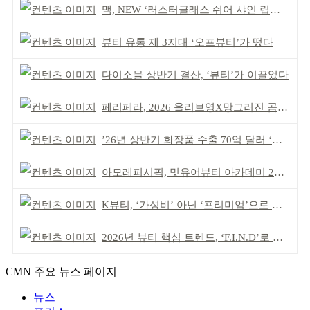
맥, NEW ‘러스터글래스 쉬어 샤인 립스틱’ 출시
뷰티 유통 제 3지대 ‘오프뷰티’가 떴다
다이소몰 상반기 결산, ‘뷰티’가 이끌었다
페리페라, 2026 올리브영X망그러진 곰 콜라보
’26년 상반기 화장품 수출 70억 달러 ‘역대 최고’
아모레퍼시픽, 밋유어뷰티 아카데미 2기 발대식
K뷰티, ‘가성비’ 아닌 ‘프리미엄’으로 승부걸어야
2026년 뷰티 핵심 트렌드, ‘F.I.N.D’로 읽는다
CMN 주요 뉴스 페이지
뉴스