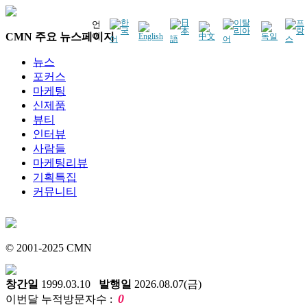
언
CMN 주요 뉴스페이지
어
뉴스
포커스
마케팅
신제품
뷰티
인터뷰
사람들
마케팅리뷰
기획특집
커뮤니티
© 2001-2025 CMN
창간일
1999.03.10
발행일
2026.08.07(금)
0
이번달 누적방문자수 :