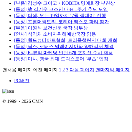
[부음] 김성수 코이코‧KOBITA 명예회장 부친상
[동정] 故 길기우 코스인 대표 1주기 추모 모임
[동정] 더샘, 오는 19일까지 ‘7월 샘데이’ 진행
[동정] 프롬더팩토리, 코리아 엑스포 파리 참가
[부음] 이원식 보건신문 국장 빙부상
[인사] 식약처 소비자위해예방국장 임용
[동정] 월드뷰티아트협회, 트리플챌린지 대회 개최
[동정] 픽스, 로터스 말레이시아와 양해각서 체결
[동정] K-뷰티 마케팅 인턴 6개 포지션 수시 채용
[동정] 미샤, 영국 최대 드럭스토어 ‘부츠’ 입점
맨처음 페이지
이전 페이지
1
2
3
다음 페이지
맨마지막 페이지
PC버전
© 1999 ~ 2026 CMN