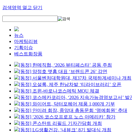
검색영역 열고 닫기
뉴스
마케팅리뷰
기획이슈
베스트화장품
[동정] 한메직협, ‘2026 뷰티페스타’ 공동 주최
[동정] 양정호 앳홈 대표 ‘브랜드콘 26’ 강연
[동정] 서울벤처대학원대, 제37차 국제하계세미나 개최
[동정] 오설록, 제주 한남차밭 ‘티라이브러리’ 오픈
[동정] 조윈-바로나코스메틱 MOU 체결
[동정] 코스메카코리아, ‘2026 지속가능경영보고서’ 발
[동정] 와이어트, 닥터포헤어 제품 1,000개 기부
[동정] 안미려 회장, 중앙대 총동문회 ‘명예회원’ 추대
[동정] ‘2026 코스모프로프 노스 아메리카’ 참가
[동정] 콘스탄트 리필드 기자간담회 개최
[동정] LG생활건강, ‘내뷰크’ 8기 발대식 개최