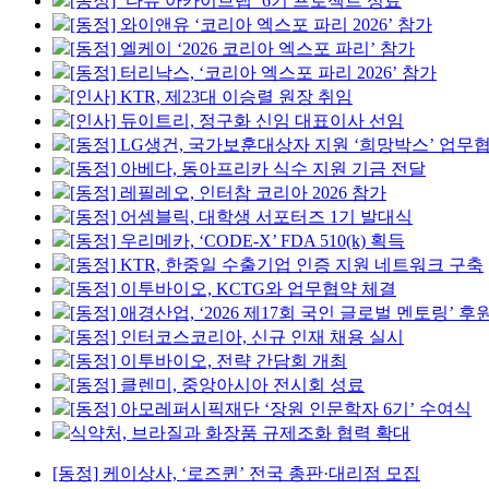
[동정] ‘다슈 아카이브랩’ 6기 프로젝트 성료
[동정] 와이앤유 ‘코리아 엑스포 파리 2026’ 참가
[동정] 엘케이 ‘2026 코리아 엑스포 파리’ 참가
[동정] 터리낙스, ‘코리아 엑스포 파리 2026’ 참가
[인사] KTR, 제23대 이승렬 원장 취임
[인사] 듀이트리, 정구화 신임 대표이사 선임
[동정] LG생건, 국가보훈대상자 지원 ‘희망박스’ 업무
[동정] 아베다, 동아프리카 식수 지원 기금 전달
[동정] 레필레오, 인터참 코리아 2026 참가
[동정] 어셈블릭, 대학생 서포터즈 1기 발대식
[동정] 우리메카, ‘CODE-X’ FDA 510(k) 획득
[동정] KTR, 한중일 수출기업 인증 지원 네트워크 구축
[동정] 이투바이오, KCTG와 업무협약 체결
[동정] 애경산업, ‘2026 제17회 국인 글로벌 멘토링’ 후
[동정] 인터코스코리아, 신규 인재 채용 실시
[동정] 이투바이오, 전략 간담회 개최
[동정] 클렌미, 중앙아시아 전시회 성료
[동정] 아모레퍼시픽재단 ‘장원 인문학자 6기’ 수여식
식약처, 브라질과 화장품 규제조화 협력 확대
[동정] 케이상사, ‘로즈퀸’ 전국 총판·대리점 모집