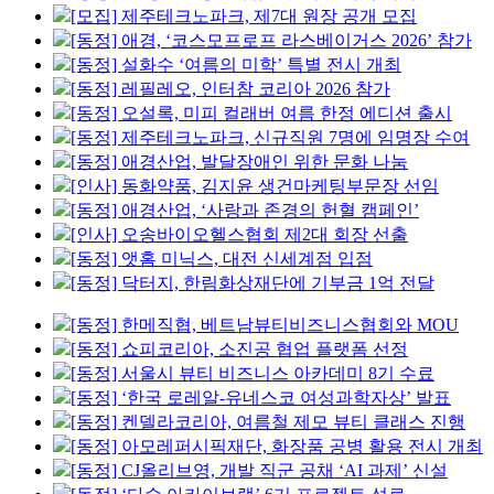
[모집] 제주테크노파크, 제7대 원장 공개 모집
[동정] 애경, ‘코스모프로프 라스베이거스 2026’ 참가
[동정] 설화수 ‘여름의 미학’ 특별 전시 개최
[동정] 레필레오, 인터참 코리아 2026 참가
[동정] 오설록, 미피 컬래버 여름 한정 에디션 출시
[동정] 제주테크노파크, 신규직원 7명에 임명장 수여
[동정] 애경산업, 발달장애인 위한 문화 나눔
[인사] 동화약품, 김지윤 생건마케팅부문장 선임
[동정] 애경산업, ‘사랑과 존경의 헌혈 캠페인’
[인사] 오송바이오헬스협회 제2대 회장 선출
[동정] 앳홈 미닉스, 대전 신세계점 입점
[동정] 닥터지, 한림화상재단에 기부금 1억 전달
[동정] 한메직협, 베트남뷰티비즈니스협회와 MOU
[동정] 쇼피코리아, 소진공 협업 플랫폼 선정
[동정] 서울시 뷰티 비즈니스 아카데미 8기 수료
[동정] ‘한국 로레알-유네스코 여성과학자상’ 발표
[동정] 켄델라코리아, 여름철 제모 뷰티 클래스 진행
[동정] 아모레퍼시픽재단, 화장품 공병 활용 전시 개최
[동정] CJ올리브영, 개발 직군 공채 ‘AI 과제’ 신설