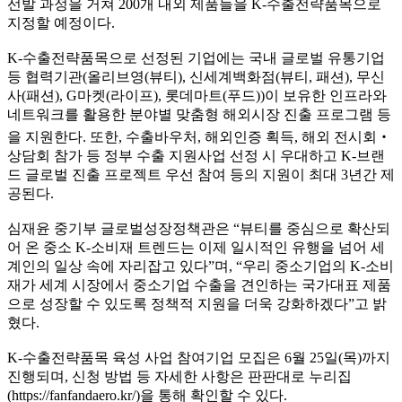
선발 과정을 거쳐 200개 내외 제품들을 K-수출전략품목으로
지정할 예정이다.
K-수출전략품목으로 선정된 기업에는 국내 글로벌 유통기업
등 협력기관(올리브영(뷰티), 신세계백화점(뷰티, 패션), 무신
사(패션), G마켓(라이프), 롯데마트(푸드))이 보유한 인프라와
네트워크를 활용한 분야별 맞춤형 해외시장 진출 프로그램 등
을 지원한다. 또한, 수출바우처, 해외인증 획득, 해외 전시회‧
상담회 참가 등 정부 수출 지원사업 선정 시 우대하고 K-브랜
드 글로벌 진출 프로젝트 우선 참여 등의 지원이 최대 3년간 제
공된다.
심재윤 중기부 글로벌성장정책관은 “뷰티를 중심으로 확산되
어 온 중소 K-소비재 트렌드는 이제 일시적인 유행을 넘어 세
계인의 일상 속에 자리잡고 있다”며, “우리 중소기업의 K-소비
재가 세계 시장에서 중소기업 수출을 견인하는 국가대표 제품
으로 성장할 수 있도록 정책적 지원을 더욱 강화하겠다”고 밝
혔다.
K-수출전략품목 육성 사업 참여기업 모집은 6월 25일(목)까지
진행되며, 신청 방법 등 자세한 사항은 판판대로 누리집
(https://fanfandaero.kr/)을 통해 확인할 수 있다.