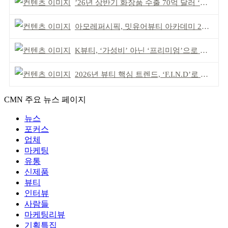
’26년 상반기 화장품 수출 70억 달러 ‘역대 최고’
아모레퍼시픽, 밋유어뷰티 아카데미 2기 발대식
K뷰티, ‘가성비’ 아닌 ‘프리미엄’으로 승부걸어야
2026년 뷰티 핵심 트렌드, ‘F.I.N.D’로 읽는다
CMN 주요 뉴스 페이지
뉴스
포커스
업체
마케팅
유통
신제품
뷰티
인터뷰
사람들
마케팅리뷰
기획특집