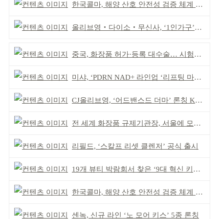
한국콜마, 해양 산호 안전성 검증 체계 구축
올리브영‧다이소‧무신사, ‘1인가구’가 이끈다
중국, 화장품 허가·등록 대수술… 시험자료 공용 허용
미샤, ‘PDRN NAD+ 라인업 ‘리프팅 마스크’ 출시
CJ올리브영, ‘어드밴스드 더마’ 론칭 K더마 육성 박차
전 세계 화장품 규제기관장, 서울에 모인다
리필드, ‘스칼프 리셋 클렌저’ 공식 출시
19개 뷰티 박람회서 찾은 ‘9대 혁신 키워드’
한국콜마, 해양 산호 안전성 검증 체계 구축
센녹, 신규 라인 ‘노 모어 키스’ 5종 론칭