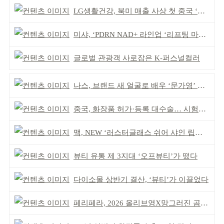
LG생활건강, 북미 매출 사상 첫 중국 ‘추월’
미샤, ‘PDRN NAD+ 라인업 ‘리프팅 마스크’ 출시
글로벌 관광객 사로잡은 K-퍼스널컬러
나스, 브랜드 새 얼굴로 배우 ‘문가영’ 발탁
중국, 화장품 허가·등록 대수술… 시험자료 공용 허용
맥, NEW ‘러스터글래스 쉬어 샤인 립스틱’ 출시
뷰티 유통 제 3지대 ‘오프뷰티’가 떴다
다이소몰 상반기 결산, ‘뷰티’가 이끌었다
페리페라, 2026 올리브영X망그러진 곰 콜라보