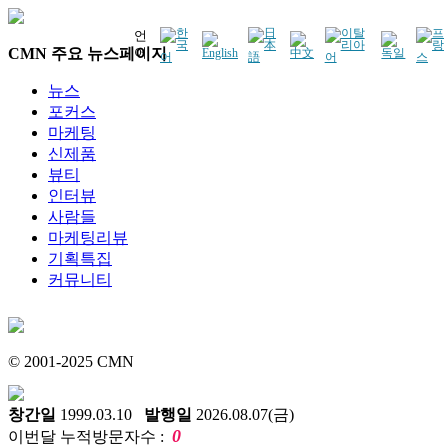
언
CMN 주요 뉴스페이지
어
뉴스
포커스
마케팅
신제품
뷰티
인터뷰
사람들
마케팅리뷰
기획특집
커뮤니티
© 2001-2025 CMN
창간일
1999.03.10
발행일
2026.08.07(금)
0
이번달 누적방문자수 :