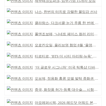
제주테크노파크, 입주기업 15개사 모집
나스, 한번의 터치로 강렬한 몰입감 선사
클라랑스, 다크서클·눈가 주름 한 번에 더블 케어
폴앤조보떼, ‘나네트 페이스 컬러 리미티드’ 출시
모로칸오일, 올리브영 협업 8월 ‘올영픽’ 선정
티르티르, ‘BTS 더 시티 아리랑-뉴욕’ 참여
‘더 글로우 시그니처’ 미국 틱톡샵 디바이스 부문 1위
오브제, 정용화 홍콩 모델 발탁 중화권 공략 강화
중국, 화장품 허가·등록 대수술… 시험자료 공용 허용
아모레퍼시픽, 2026 레드닷 어워드 본상 2개 수상