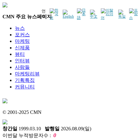
언
CMN 주요 뉴스페이지
어
뉴스
포커스
마케팅
신제품
뷰티
인터뷰
사람들
마케팅리뷰
기획특집
커뮤니티
© 2001-2025 CMN
창간일
1999.03.10
발행일
2026.08.09(일)
0
이번달 누적방문자수 :