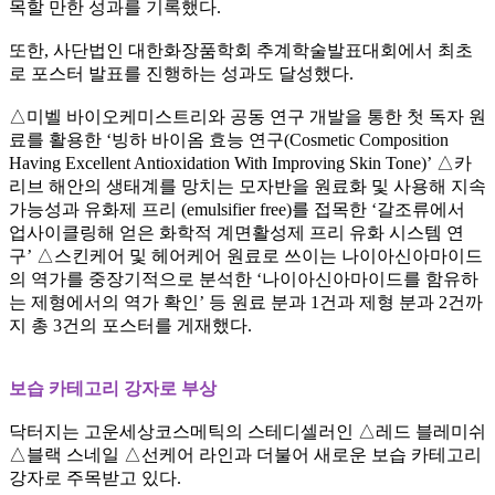
목할 만한 성과를 기록했다
.
또한
,
사단법인 대한화장품학회 추계학술발표대회에서 최초
로 포스터 발표를 진행하는 성과도 달성했다
.
△
미벨 바이오케미스트리와 공동 연구 개발을 통한 첫 독자 원
료를 활용한
‘
빙하 바이옴 효능 연구
(Cosmetic Composition
Having Excellent Antioxidation With Improving Skin Tone)’
△
카
리브 해안의 생태계를 망치는 모자반을 원료화 및 사용해 지속
가능성과 유화제 프리
(emulsifier free)
를 접목한
‘
갈조류에서
업사이클링해 얻은 화학적 계면활성제 프리 유화 시스템 연
구
’
△
스킨케어 및 헤어케어 원료로 쓰이는 나이아신아마이드
의 역가를 중장기적으로 분석한
‘
나이아신아마이드를 함유하
는 제형에서의 역가 확인
’
등 원료 분과
1
건과 제형 분과
2
건까
지 총
3
건의 포스터를 게재했다
.
보습 카테고리 강자로 부상
닥터지는 고운세상코스메틱의 스테디셀러인
△
레드 블레미쉬
△
블랙 스네일
△
선케어 라인과 더불어 새로운 보습 카테고리
강자로 주목받고 있다
.