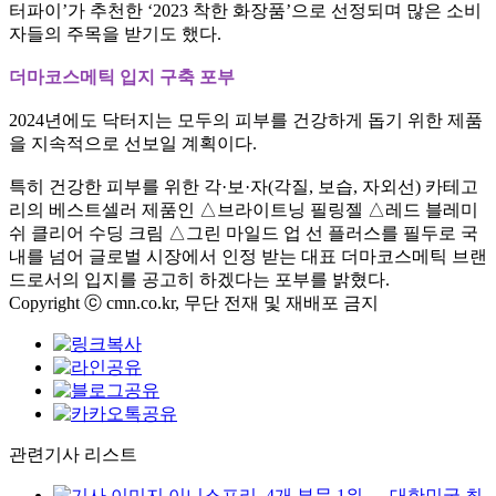
터파이
’
가 추천한
‘2023
착한 화장품
’
으로 선정되며 많은 소비
자들의 주목을 받기도 했다
.
더마코스메틱 입지 구축 포부
2024
년에도 닥터지는 모두의 피부를 건강하게 돕기 위한 제품
을 지속적으로 선보일 계획이다
.
특히 건강한 피부를 위한 각
·
보
·
자
(
각질
,
보습
,
자외선
)
카테고
리의 베스트셀러 제품인
△
브라이트닝 필링젤
△
레드 블레미
쉬 클리어 수딩 크림
△
그린 마일드 업 선 플러스를 필두로 국
내를 넘어 글로벌 시장에서 인정 받는 대표 더마코스메틱 브랜
드로서의 입지를 공고히 하겠다는 포부를 밝혔다
.
Copyright ⓒ cmn.co.kr, 무단 전재 및 재배포 금지
관련기사 리스트
이니스프리, 4개 부문 1위 … 대한민국 최