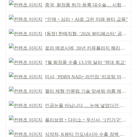
중국, 화장품 허가·등록 대수술… 시험자료 공용 허용
“인재‧심리‧AI로 그린 미래 뷰티 교육”
[동정] 한메직협, ‘2026 뷰티페스타’ 공동 주최
로라 메르시에, 30년 카뮤플라지 헤리티지 담아
7월 화장품 수출 13.5억 달러 ‘역대 최고’
미샤, ‘PDRN NAD+ 라인업 ‘리프팅 마스크’ 출시
젤리 제형·안묻립 기술 앞세워 여름 메이크업 시장 공략
인공눈물 아닙니다 … 눈에 넣었다간 각막 손상
올리브영‧다이소‧무신사, ‘1인가구’가 이끈다
식약처, K뷰티 인도네시아 수출 장벽 완화 성과