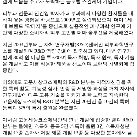
결에 도움을 주고자 노력하는 글로벌 스킨케어 기업이다
.
피부과 전문의 안건영 박사가 피부과에서 다양한 환자들을 대
하며 쌓은 경험을 바탕으로
2000
년도 설립되었으며
,
더마
1
세
대 브랜드
‘
닥터지
’
를 중심으로 실증적인 피부과학 연구에 기
반해 다양한 소비자의 피부 고민별 더마 솔루션을 제공해왔다
.
지난
2003
년부터는 자체 연구개발
(R&D)
센터인 피부과학연구
소를 개설하며
R&D
역량 강화에 집중하고 있다
.
매년 연구개
발에
30
억 원 이상을 투자하며 독자 처방
,
독자 원료
,
독자 기술
을 개발하고 이를 적용한 제품을 선보이며 브랜딩 차별화에 집
중한다
.
이외에도 고운세상코스메틱의
R&D
본부는 지적재산권을 위
한 특허 활동
,
기능성 심사
,
인증 등 세밀한 과정을 거쳐 자사의
연구개발에 따른 고유 기술을 지키기 위한 노력도 지속한다
.
고운세상코스메틱
R&D
본부는 지난
20
년간 총
10
건의 특허
등록과
5
건의 특허 출원을 완료했다
.
이처럼 고운세상코스메틱만의 연구 개발에 집중한 결과
R&D
본부는 올해만
△
특허 등록
5
건
△
특허 출원
3
건
△
독자성분
개발
17
종
△
자사 처방 제품 개발
13
종 등 다양한 분야에서 괄