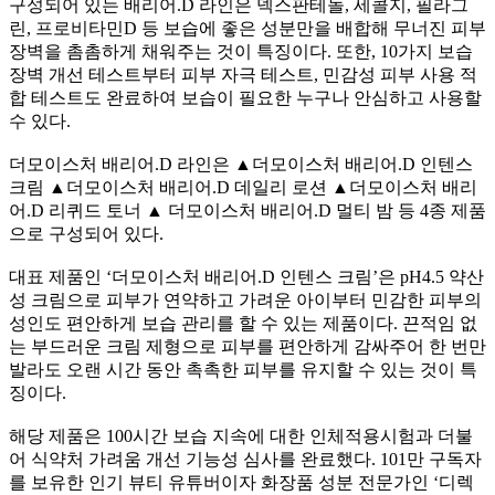
구성되어 있는 배리어
.D
라인은 덱스판테놀
,
세콜지
,
필라그
린
,
프로비타민
D
등 보습에 좋은 성분만을 배합해 무너진 피부
장벽을 촘촘하게 채워주는 것
이 특징이다
.
또한
, 10
가지 보습
장벽 개선 테스트부터 피부 자극 테스트
,
민감성 피부 사용 적
합 테스트도 완료하여 보습이 필요한 누구나 안심하고 사용할
수 있다
.
더모이스처 배리어
.D
라인은
▲
더모이스처 배리어
.D
인텐스
크림
▲
더모이스처 배리어
.D
데일리 로션
▲
더모이스처 배리
어
.D
리퀴드 토너
▲
더모이스처 배리어
.D
멀티 밤 등
4
종 제품
으로 구성되어 있다
.
대표 제품인
‘
더모이스처 배리어
.D
인텐스 크림
’
은
pH4.5
약산
성 크림으로 피부가 연약하고 가려운 아이부터 민감한 피부의
성인도 편안하게 보습 관리를 할 수 있는 제품이다
.
끈적임 없
는 부드러운 크림 제형으로 피부를 편안하게 감싸주어 한 번만
발라도 오랜 시간 동안 촉촉
한 피부를 유지할 수 있는 것이 특
징이다
.
해당 제품은
100
시간 보습 지속에 대한 인체적용시험과 더불
어 식약처 가려움 개선 기능성 심사를 완료했다
. 101
만 구독자
를 보유한 인기 뷰티 유튜버이자 화장품 성분 전문가인
‘
디렉