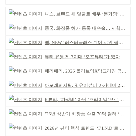
나스, 브랜드 새 얼굴로 배우 ‘문가영’ 발탁
중국, 화장품 허가·등록 대수술… 시험자료 공용 허용
맥, NEW ‘러스터글래스 쉬어 샤인 립스틱’ 출시
뷰티 유통 제 3지대 ‘오프뷰티’가 떴다
페리페라, 2026 올리브영X망그러진 곰 콜라보
아모레퍼시픽, 밋유어뷰티 아카데미 2기 발대식
K뷰티, ‘가성비’ 아닌 ‘프리미엄’으로 승부걸어야
’26년 상반기 화장품 수출 70억 달러 ‘역대 최고’
2026년 뷰티 핵심 트렌드, ‘F.I.N.D’로 읽는다