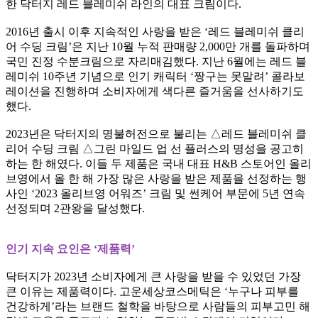
한 닥터지 레드 블레미쉬 라인의 대표 크림이다
.
2016
년 출시 이후 지속적인 사랑을 받은
‘
레드 블레미쉬 클리
어 수딩 크림
’
은 지난
10
월 누적 판매량
2,000
만 개를 돌파하며
국민 진정 수분크림으로 자리매김했다
.
지난
6
월에는 레드 블
레미쉬
10
주년 기념으로 인기 캐릭터
‘
짱구는 못말려
’
콜라보
레이션을 진행하며 소비자에게 색다른 즐거움을 선사하기도
했다
.
2023
년은 닥터지의 명불허전으로 불리는
△
레드 블레미쉬 클
리어 수딩 크림
△
그린 마일드 업 선 플러스의 명성을 공고히
하는 한 해였다
.
이들 두 제품은 국내 대표
H&B
스토어인 올리
브영에서 올 한 해 가장 많은 사랑을 받은 제품을 선정하는 행
사인
‘2023
올리브영 어워즈
’
크림 및 썬케어 부문에
5
년 연속
선정되며
2
관왕을 달성했다
.
인기 지속 요인은
‘
제품력
’
닥터지가
2023
년 소비자에게 큰 사랑을 받을 수 있었던 가장
큰 이유는 제품력이다
.
고운세상코스메틱은
‘
누구나 피부를
건강하게
’
라는 브랜드 철학을 바탕으로 사람들의 피부고민 해