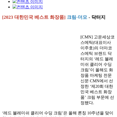
[2023
대한민국 베스트 화장품
]
크림
·
더모
- 닥터지
[CMN] 고운세상코
스메틱
(
대표이사
이주호
)
의 더마코
스메틱 브랜드 닥
터지의
‘
레드 블레
미쉬 클리어 수딩
크림
’
이 올해도 화
장품 마케팅 전문
신문
CMN
에서 선
정한
‘
제
20
회 대한
민국 베스트 화장
품
’
크림 부문에 선
정됐다
.
‘
레드 블레미쉬 클리어 수딩 크림
’
은 올해 론칭
10
주년을 맞이