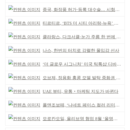
중국, 화장품 허가·등록 대수술… 시험자료 공용 허용
티르티르, ‘BTS 더 시티 아리랑-뉴욕’ 참여
클라랑스, 다크서클·눈가 주름 한 번에 더블 케어
나스, 한번의 터치로 강렬한 몰입감 선사
‘더 글로우 시그니처’ 미국 틱톡샵 디바이스 부문 1위
오브제, 정용화 홍콩 모델 발탁 중화권 공략 강화
UAE 뷰티, 유통‧마케팅 지도가 바뀐다
폴앤조보떼, ‘나네트 페이스 컬러 리미티드’ 출시
모로칸오일, 올리브영 협업 8월 ‘올영픽’ 선정