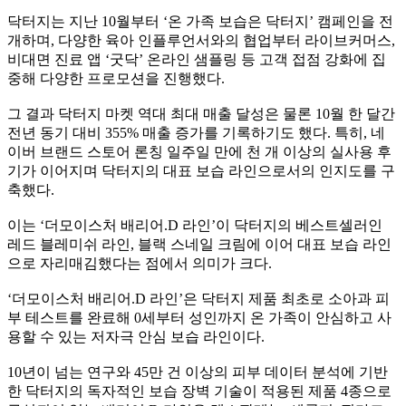
닥터지는 지난
10
월부터
‘
온 가족 보습은 닥터지
’
캠페인을 전
개하며
,
다양한 육아 인플루언서와의 협업부터 라이브커머스
,
비대면 진료 앱
‘
굿닥
’
온라인 샘플링 등 고객 접점 강화에 집
중해 다양한 프로모션을 진행했다
.
그 결과 닥터지 마켓 역대 최대 매출 달성은 물론
10
월 한 달간
전년 동기 대비
355%
매출 증가를 기록하기도 했다
.
특히
,
네
이버 브랜드 스토어 론칭 일주일 만에 천 개 이상의 실사용 후
기가 이어지며 닥터지의 대표 보습 라인으로서의 인지도를 구
축했다
.
이는
‘
더모이스처 배리어
.D
라인
’
이 닥터지의 베스트셀러인
레드 블레미쉬 라인
,
블랙 스네일 크림에 이어 대표 보습 라인
으로 자리매김했다는 점에서 의미가 크다
.
‘
더모이스처 배리어
.D
라인
’
은 닥터지 제품 최초로 소아과 피
부 테스트를 완료해
0
세부터 성인까지 온 가족이 안심하고 사
용할 수 있는 저자극 안심 보습 라인이다
.
10
년이 넘는 연구와
45
만 건 이상의 피부 데이터 분석에 기반
한 닥터지의 독자적인 보습 장벽 기술이 적용된 제품
4
종으로