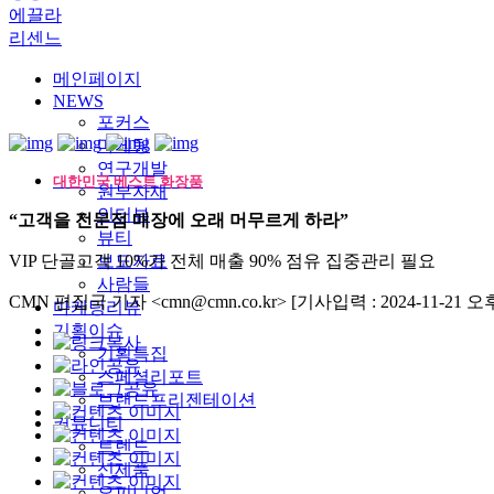
에끌라
리센느
메인페이지
NEWS
포커스
마케팅
연구개발
대한민국 베스트 화장품
원부자재
인터뷰
“고객을 전문점 매장에 오래 머무르게 하라”
뷰티
VIP 단골고객 10%가 전체 매출 90% 점유 집중관리 필요
보도자료
사람들
CMN 편집국 기자 <cmn@cmn.co.kr>
[기사입력 : 2024-11-21 오후 
마케팅리뷰
기획이슈
기획특집
스페셜리포트
브랜드프리젠테이션
커뮤니티
트렌드
신제품
오피니언