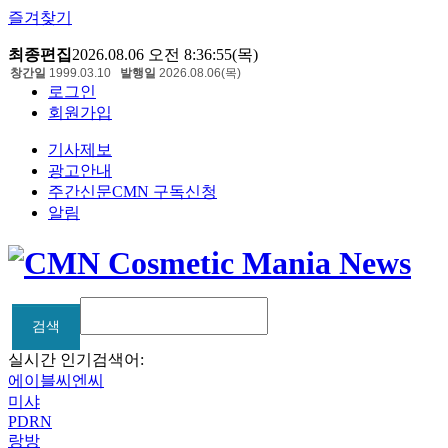
즐겨찾기
최종편집
2026.08.06 오전 8:36:55(목)
창간일
1999.03.10
발행일
2026.08.06(목)
로그인
회원가입
기사제보
광고안내
주간신문CMN 구독신청
알림
검색
검색
실시간 인기검색어:
에이블씨엔씨
미샤
PDRN
랑방