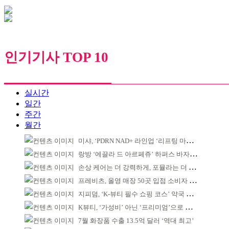
인기기사 TOP 10
실시간
일간
주간
월간
미샤, ‘PDRN NAD+ 라인업 ‘리프팅 마스크’ 출시
랑방 ‘에끌라 드 아르페쥬’ 하퍼스 바자 화보 공개
손상 케어는 더 강력하게, 포뮬라는 더 산뜻하게!
프레비츠, 올영 매장 50곳 입점 소비자 접점 강화
지피덤, ‘K-뷰티 필수 쇼핑 코스’ 약국 공략
K뷰티, ‘가성비’ 아닌 ‘프리미엄’으로 승부걸어야
7월 화장품 수출 13.5억 달러 ‘역대 최고’