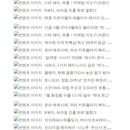
UAE 뷰티, 유통‧마케팅 지도가 바뀐다
K뷰티, 브라질 진출 판로 열렸다
메종 마르지엘라 레플리카 레이지 선데이 모닝 디퓨저
이옴, 6월 이어 8월에도 올리브영 ‘픽’ 선정
UAE 뷰티, 유통‧마케팅 지도가 바뀐다
에이페 미국 틱톡샵 최고 판매자 등급 ‘Tier 5’ 달성
로라 메르시에, 30년 카뮤플라지 헤리티지 담아
‘갈색병’ 시너지 극대화 ‘에스티 로더 스킨부스터’ 출시
샤르드, 5가지 레티노이드 담은 ‘부스팅 세럼’ 출시
클렌미, 화해 꼼평가단서 높은 평가 받아
토니모리, 창립 20주년 ‘언커먼 팩토리’ 팝업 성료
스킨1004, 유럽 주요국 오프라인 유통망 확대
7월 화장품 수출 13.5억 달러 ‘역대 최고’
로라 메르시에, 30년 카뮤플라지 헤리티지 담아
K뷰티, 브라질 진출 판로 열렸다
아모레퍼시픽홀딩스, 하이어코퍼레이션과 투자계약
프리미엄 헤어케어 ‘시노루’ 무신사 온라인 입점