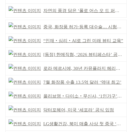
자연의 풍경 담은 ‘폴로 어스 오 드 퍼퓸’ 4종 출시
중국, 화장품 허가·등록 대수술… 시험자료 공용 허용
“인재‧심리‧AI로 그린 미래 뷰티 교육”
[동정] 한메직협, ‘2026 뷰티페스타’ 공동 주최
로라 메르시에, 30년 카뮤플라지 헤리티지 담아
7월 화장품 수출 13.5억 달러 ‘역대 최고’
올리브영‧다이소‧무신사, ‘1인가구’가 이끈다
닥터포헤어, 미국 ‘세포라’ 공식 입점
LG생활건강, 북미 매출 사상 첫 중국 ‘추월’