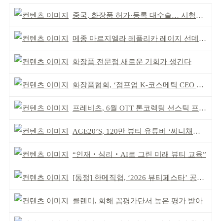
중국, 화장품 허가·등록 대수술… 시험자료 공용 허용
메종 마르지엘라 레플리카 레이지 선데이 모닝 디퓨저
화장품 전문점 새로운 기회가 생긴다
화장품협회, ‘점프업 K-코스메틱 CEO 간담회’ 개최
프레비츠, 6월 OTT 톤코렉팅 선스틱 프로모션
AGE20’S, 120만 뷰티 유튜버 ‘써니채널’ 공동개발
“인재‧심리‧AI로 그린 미래 뷰티 교육”
[동정] 한메직협, ‘2026 뷰티페스타’ 공동 주최
클렌미, 화해 꼼평가단서 높은 평가 받아