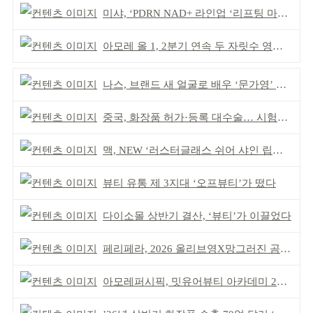
미샤, ‘PDRN NAD+ 라인업 ‘리프팅 마스크’ 출시
아모레 올 1, 2분기 연속 두 자릿수 영업이익률 기록
나스, 브랜드 새 얼굴로 배우 ‘문가영’ 발탁
중국, 화장품 허가·등록 대수술… 시험자료 공용 허용
맥, NEW ‘러스터글래스 쉬어 샤인 립스틱’ 출시
뷰티 유통 제 3지대 ‘오프뷰티’가 떴다
다이소몰 상반기 결산, ‘뷰티’가 이끌었다
페리페라, 2026 올리브영X망그러진 곰 콜라보
아모레퍼시픽, 밋유어뷰티 아카데미 2기 발대식