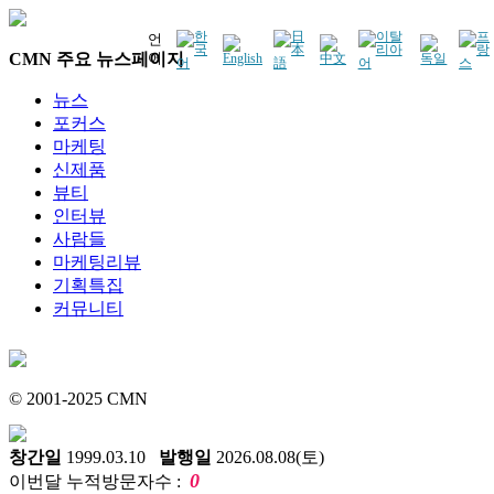
언
CMN 주요 뉴스페이지
어
뉴스
포커스
마케팅
신제품
뷰티
인터뷰
사람들
마케팅리뷰
기획특집
커뮤니티
© 2001-2025 CMN
창간일
1999.03.10
발행일
2026.08.08(토)
0
이번달 누적방문자수 :