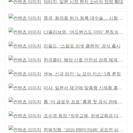
닥터지, 일본 시장 현지 소비자 접점 확대
중국, 화장품 허가·등록 대수술… 시험자료 공용 허용
CJ올리브영, ‘어드밴스드 더마’ 론칭 K더마 육성 박차
리필드, ‘스칼프 리셋 클렌저’ 공식 출시
한국콜마, 해양 산호 안전성 검증 체계 구축
센녹, 신규 라인 ‘노 모어 키스’ 5종 론칭
미샤, 일본서 재구매·맞춤형 신제품 흥행 ‘쌍끌이’
톰 ‘더 글로우 프로’ 홍콩 첫 공식 판매 완판
조수경 회장 “직무교육, 위생교육과 다르다”
한뷰직협, ‘2026 PBFS FAIR’ 공모전 심사 성료