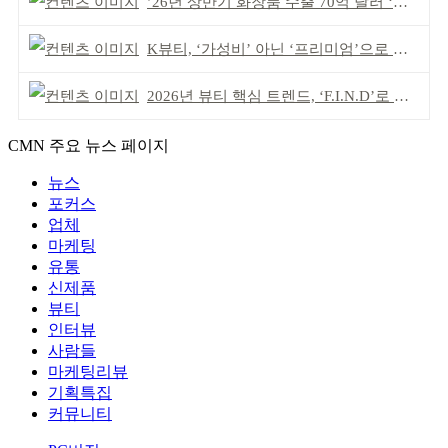
’26년 상반기 화장품 수출 70억 달러 ‘역대 최고’
K뷰티, ‘가성비’ 아닌 ‘프리미엄’으로 승부걸어야
2026년 뷰티 핵심 트렌드, ‘F.I.N.D’로 읽는다
CMN 주요 뉴스 페이지
뉴스
포커스
업체
마케팅
유통
신제품
뷰티
인터뷰
사람들
마케팅리뷰
기획특집
커뮤니티