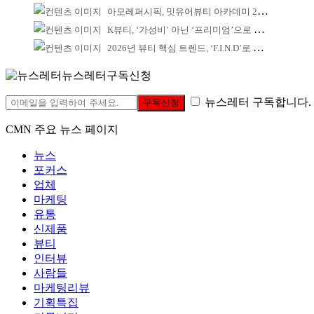
아모레퍼시픽, 밋유어뷰티 아카데미 2기 발대식
K뷰티, ‘가성비’ 아닌 ‘프리미엄’으로 승부걸어야
2026년 뷰티 핵심 트렌드, ‘F.I.N.D’로 읽는다
뉴스레터구독신청
뉴스레터 구독합니다.
구독신청
CMN 주요 뉴스 페이지
뉴스
포커스
업체
마케팅
유통
신제품
뷰티
인터뷰
사람들
마케팅리뷰
기획특집