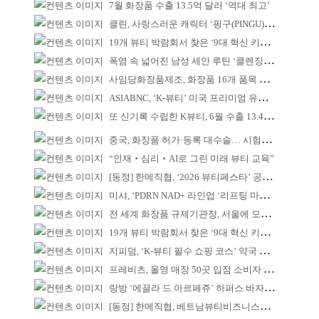
7월 화장품 수출 13.5억 달러 ‘역대 최고’
클린, 사랑스러운 캐릭터 ‘핑구(PINGU)’ 콜라보
19개 뷰티 박람회서 찾은 ‘9대 혁신 키워드’
폭염 속 넓어진 남성 세안 루틴 ‘클렌징’ 거래액 급증
사임당화장품제조, 화장품 16개 품목 할랄인증 획득
ASIABNC, ‘K-뷰티’ 미국 프리미엄 유통 확대 추진
또 신기록 수립한 K뷰티, 6월 수출 13.4억 달러
중국, 화장품 허가·등록 대수술… 시험자료 공용 허용
“인재‧심리‧AI로 그린 미래 뷰티 교육”
[동정] 한메직협, ‘2026 뷰티페스타’ 공동 주최
미샤, ‘PDRN NAD+ 라인업 ‘리프팅 마스크’ 출시
전 세계 화장품 규제기관장, 서울에 모인다
19개 뷰티 박람회서 찾은 ‘9대 혁신 키워드’
지피덤, ‘K-뷰티 필수 쇼핑 코스’ 약국 공략
프레비츠, 올영 매장 50곳 입점 소비자 접점 강화
랑방 ‘에끌라 드 아르페쥬’ 하퍼스 바자 화보 공개
[동정] 한메직협, 베트남뷰티비즈니스협회와 MOU