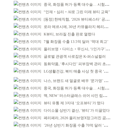
중국, 화장품 허가·등록 대수술… 시험자료 공용 허용
“인재‧심리‧AI로 그린 미래 뷰티 교육”
[동정] 한메직협, ‘2026 뷰티페스타’ 공동 주최
로라 메르시에, 30년 카뮤플라지 헤리티지 담아
K뷰티, 브라질 진출 판로 열렸다
7월 화장품 수출 13.5억 달러 ‘역대 최고’
올리브영‧다이소‧무신사, ‘1인가구’가 이끈다
글로벌 관광객 사로잡은 K-퍼스널컬러
동화약품, ‘후시다인’ 피부장벽 관리 초점 ‘리브랜딩’
LG생활건강, 북미 매출 사상 첫 중국 ‘추월’
나스, 브랜드 새 얼굴로 배우 ‘문가영’ 발탁
중국, 화장품 허가·등록 대수술… 시험자료 공용 허용
맥, NEW ‘러스터글래스 쉬어 샤인 립스틱’ 출시
뷰티 유통 제 3지대 ‘오프뷰티’가 떴다
다이소몰 상반기 결산, ‘뷰티’가 이끌었다
페리페라, 2026 올리브영X망그러진 곰 콜라보
’26년 상반기 화장품 수출 70억 달러 ‘역대 최고’