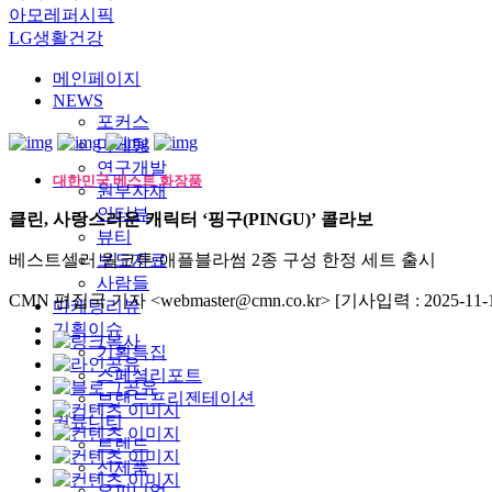
아모레퍼시픽
LG생활건강
메인페이지
NEWS
포커스
마케팅
연구개발
대한민국 베스트 화장품
원부자재
인터뷰
클린, 사랑스러운 캐릭터 ‘핑구(PINGU)’ 콜라보
뷰티
베스트셀러 웜코튼·애플블라썸 2종 구성 한정 세트 출시
보도자료
사람들
CMN 편집국 기자 <webmaster@cmn.co.kr>
[기사입력 : 2025-11-1
마케팅리뷰
기획이슈
기획특집
스페셜리포트
브랜드프리젠테이션
커뮤니티
트렌드
신제품
오피니언