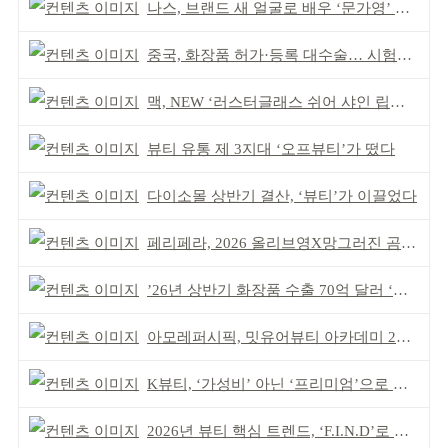
나스, 브랜드 새 얼굴로 배우 ‘문가영’ 발탁
중국, 화장품 허가·등록 대수술… 시험자료 공용 허용
맥, NEW ‘러스터글래스 쉬어 샤인 립스틱’ 출시
뷰티 유통 제 3지대 ‘오프뷰티’가 떴다
다이소몰 상반기 결산, ‘뷰티’가 이끌었다
페리페라, 2026 올리브영X망그러진 곰 콜라보
’26년 상반기 화장품 수출 70억 달러 ‘역대 최고’
아모레퍼시픽, 밋유어뷰티 아카데미 2기 발대식
K뷰티, ‘가성비’ 아닌 ‘프리미엄’으로 승부걸어야
2026년 뷰티 핵심 트렌드, ‘F.I.N.D’로 읽는다