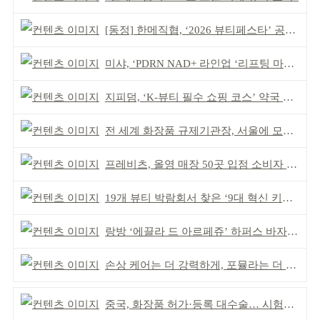
[동정] 한메직협, ‘2026 뷰티페스타’ 공동 주최
미샤, ‘PDRN NAD+ 라인업 ‘리프팅 마스크’ 출시
지피덤, ‘K-뷰티 필수 쇼핑 코스’ 약국 공략
전 세계 화장품 규제기관장, 서울에 모인다
프레비츠, 올영 매장 50곳 입점 소비자 접점 강화
19개 뷰티 박람회서 찾은 ‘9대 혁신 키워드’
랑방 ‘에끌라 드 아르페쥬’ 하퍼스 바자 화보 공개
손상 케어는 더 강력하게, 포뮬라는 더 산뜻하게!
중국, 화장품 허가·등록 대수술… 시험자료 공용 허용