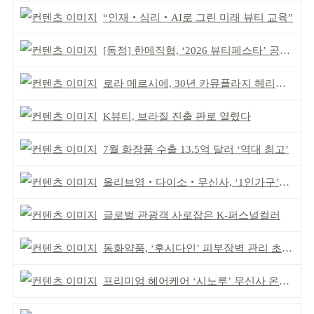
“인재‧심리‧AI로 그린 미래 뷰티 교육”
[동정] 한메직협, ‘2026 뷰티페스타’ 공동 주최
로라 메르시에, 30년 카뮤플라지 헤리티지 담아
K뷰티, 브라질 진출 판로 열렸다
7월 화장품 수출 13.5억 달러 ‘역대 최고’
올리브영‧다이소‧무신사, ‘1인가구’가 이끈다
글로벌 관광객 사로잡은 K-퍼스널컬러
동화약품, ‘후시다인’ 피부장벽 관리 초점 ‘리브랜딩’
프리미엄 헤어케어 ‘시노루’ 무신사 온라인 입점