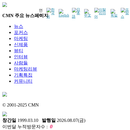
언
CMN 주요 뉴스페이지
어
뉴스
포커스
마케팅
신제품
뷰티
인터뷰
사람들
마케팅리뷰
기획특집
커뮤니티
© 2001-2025 CMN
창간일
1999.03.10
발행일
2026.08.07(금)
0
이번달 누적방문자수 :