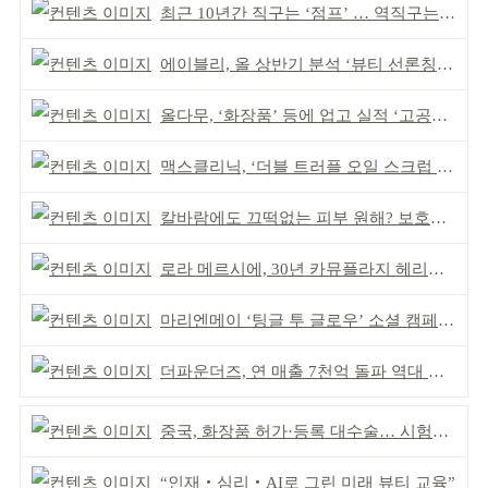
최근 10년간 직구는 ‘점프’ … 역직구는 ‘부침’
에이블리, 올 상반기 분석 ‘뷰티 선론칭 거점’ 안착
올다무, ‘화장품’ 등에 업고 실적 ‘고공비행’
맥스클리닉, ‘더블 트러플 오일 스크럽 바디 워시’ 공개
칼바람에도 끄떡없는 피부 원해? 보호막 잘 쌓아야!
로라 메르시에, 30년 카뮤플라지 헤리티지 담아
마리엔메이 ‘팅글 투 글로우’ 소셜 캠페인 성공
더파운더즈, 연 매출 7천억 돌파 역대 최대 실적
중국, 화장품 허가·등록 대수술… 시험자료 공용 허용
“인재‧심리‧AI로 그린 미래 뷰티 교육”