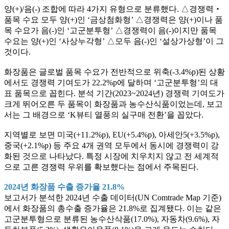
양(+)/음(-) 조합에 따라 4가지 유형으로 분류했다. △경쟁력‧
품목 수요 모두 양(+)인 ‘금상첨화형’ △경쟁력은 양(+)이나 품
목 수요가 음(-)인 ‘고군분투형’ △경쟁력이 음(-)이지만 품목
수요는 양(+)인 ‘사상누각형’ △모두 음(-)인 ‘설상가상형’이 그
것이다.
화장품은 글로벌 품목 수요가 전반적으로 위축(-3.4%p)된 상황
에서도 경쟁력 기여도가 22.2%p에 달하며 ‘고군분투형’의 대
표 품목으로 꼽힌다. 분석 기간(2023~2024년) 경쟁력 기여도가
크게 뛰어오른 두 품목이 화장품과 농수산식품이었는데, 보고
서는 그 배경으로 ‘K뷰티 열풍의 실구매 전환’을 꼽았다.
지역별로 보면 미국(+11.2%p), EU(+5.4%p), 아세안5(+3.5%p),
중국(+2.1%p) 등 주요 4개 권역 모두에서 동시에 경쟁력이 강
화된 것으로 나타났다. 특정 시장에 치우치지 않고 전 세계적
으로 고른 경쟁력 우위를 확보했다는 점에서 주목된다.
2024년 화장품 수출 증가율 21.8%
보고서가 분석한 2024년 수출 데이터(UN Comtrade Map 기준)
에서 화장품의 총수출 증가율은 21.8%로 집계됐다. 이는 같은
고군분투형으로 분류된 농수산삭품(17.0%), 자동차(9.6%), 자