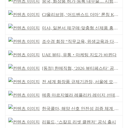
중국, 화장품 허가·등록 대수술… 시험자료 공용 허용
CJ올리브영, ‘어드밴스드 더마’ 론칭 K더마 육성 박차
미샤, 일본서 재구매·맞춤형 신제품 흥행 ‘쌍끌이’
조수경 회장 “직무교육, 위생교육과 다르다”
UAE 뷰티, 유통‧마케팅 지도가 바뀐다
[동정] 한메직협, ‘2026 뷰티페스타’ 공동 주최
전 세계 화장품 규제기관장, 서울에 모인다
메종 마르지엘라 레플리카 레이지 선데이 모닝 디퓨저
한국콜마, 해양 산호 안전성 검증 체계 구축
리필드, ‘스칼프 리셋 클렌저’ 공식 출시