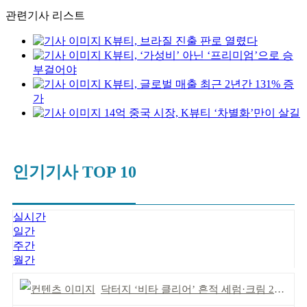
관련기사 리스트
K뷰티, 브라질 진출 판로 열렸다
K뷰티, ‘가성비’ 아닌 ‘프리미엄’으로 승
부걸어야
K뷰티, 글로벌 매출 최근 2년간 131% 증
가
14억 중국 시장, K뷰티 ‘차별화’만이 살길
인기기사 TOP 10
실시간
일간
주간
월간
닥터지 ‘비타 클리어’ 흔적 세럼·크림 2종 출시