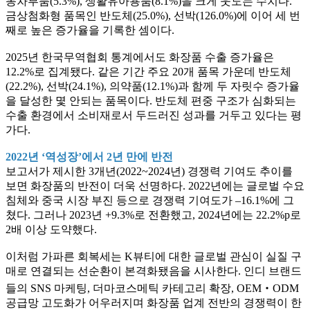
동차부품(5.3%), 생활유아용품(8.1%)을 크게 웃도는 수치다.
금상첨화형 품목인 반도체(25.0%), 선박(126.0%)에 이어 세 번
째로 높은 증가율을 기록한 셈이다.
2025년 한국무역협회 통계에서도 화장품 수출 증가율은
12.2%로 집계됐다. 같은 기간 주요 20개 품목 가운데 반도체
(22.2%), 선박(24.1%), 의약품(12.1%)과 함께 두 자릿수 증가율
을 달성한 몇 안되는 품목이다. 반도체 편중 구조가 심화되는
수출 환경에서 소비재로서 두드러진 성과를 거두고 있다는 평
가다.
2022년 ‘역성장’에서 2년 만에 반전
보고서가 제시한 3개년(2022~2024년) 경쟁력 기여도 추이를
보면 화장품의 반전이 더욱 선명하다. 2022년에는 글로벌 수요
침체와 중국 시장 부진 등으로 경쟁력 기여도가 –16.1%에 그
쳤다. 그러나 2023년 +9.3%로 전환했고, 2024년에는 22.2%p로
2배 이상 도약했다.
이처럼 가파른 회복세는 K뷰티에 대한 글로벌 관심이 실질 구
매로 연결되는 선순환이 본격화됐음을 시사한다. 인디 브랜드
들의 SNS 마케팅, 더마코스메틱 카테고리 확장, OEM‧ODM
공급망 고도화가 어우러지며 화장품 업계 전반의 경쟁력이 한