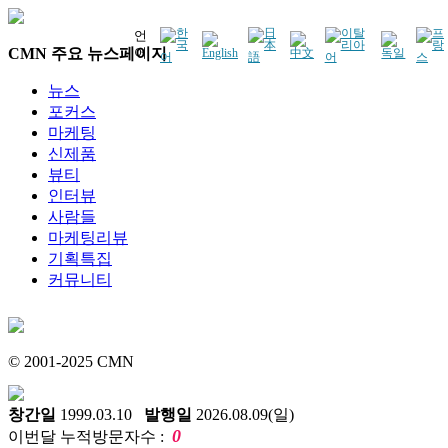
언
CMN 주요 뉴스페이지
어
뉴스
포커스
마케팅
신제품
뷰티
인터뷰
사람들
마케팅리뷰
기획특집
커뮤니티
© 2001-2025 CMN
창간일
1999.03.10
발행일
2026.08.09(일)
0
이번달 누적방문자수 :