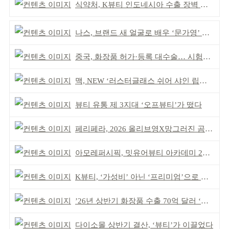
식약처, K뷰티 인도네시아 수출 장벽 완화 성과
나스, 브랜드 새 얼굴로 배우 ‘문가영’ 발탁
중국, 화장품 허가·등록 대수술… 시험자료 공용 허용
맥, NEW ‘러스터글래스 쉬어 샤인 립스틱’ 출시
뷰티 유통 제 3지대 ‘오프뷰티’가 떴다
페리페라, 2026 올리브영X망그러진 곰 콜라보
아모레퍼시픽, 밋유어뷰티 아카데미 2기 발대식
K뷰티, ‘가성비’ 아닌 ‘프리미엄’으로 승부걸어야
’26년 상반기 화장품 수출 70억 달러 ‘역대 최고’
다이소몰 상반기 결산, ‘뷰티’가 이끌었다