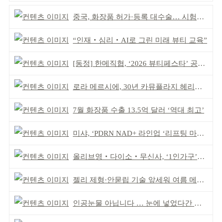
중국, 화장품 허가·등록 대수술… 시험자료 공용 허용
“인재‧심리‧AI로 그린 미래 뷰티 교육”
[동정] 한메직협, ‘2026 뷰티페스타’ 공동 주최
로라 메르시에, 30년 카뮤플라지 헤리티지 담아
7월 화장품 수출 13.5억 달러 ‘역대 최고’
미샤, ‘PDRN NAD+ 라인업 ‘리프팅 마스크’ 출시
올리브영‧다이소‧무신사, ‘1인가구’가 이끈다
젤리 제형·안묻립 기술 앞세워 여름 메이크업 시장 공략
인공눈물 아닙니다 … 눈에 넣었다간 각막 손상