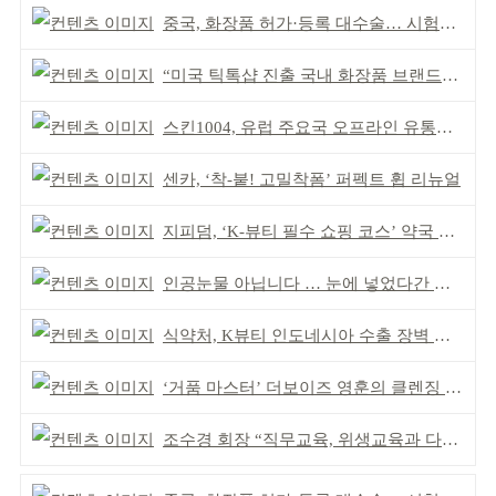
중국, 화장품 허가·등록 대수술… 시험자료 공용 허용
“미국 틱톡샵 진출 국내 화장품 브랜드에 풀필먼트”
스킨1004, 유럽 주요국 오프라인 유통망 확대
센카, ‘착-붙! 고밀착폼’ 퍼펙트 휩 리뉴얼
지피덤, ‘K-뷰티 필수 쇼핑 코스’ 약국 공략
인공눈물 아닙니다 … 눈에 넣었다간 각막 손상
식약처, K뷰티 인도네시아 수출 장벽 완화 성과
‘거품 마스터’ 더보이즈 영훈의 클렌징 비결은?
조수경 회장 “직무교육, 위생교육과 다르다”