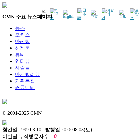
언
CMN 주요 뉴스페이지
어
뉴스
포커스
마케팅
신제품
뷰티
인터뷰
사람들
마케팅리뷰
기획특집
커뮤니티
© 2001-2025 CMN
창간일
1999.03.10
발행일
2026.08.08(토)
0
이번달 누적방문자수 :