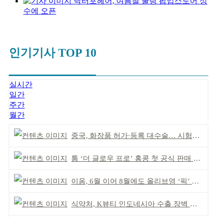
닥터포헤어, 여름철 쿨링 팝업스토어 성
수에 오픈
인기기사 TOP 10
실시간
일간
주간
월간
중국, 화장품 허가·등록 대수술… 시험자료 공용 허용
톰 ‘더 글로우 프로’ 홍콩 첫 공식 판매 완판
이옴, 6월 이어 8월에도 올리브영 ‘픽’ 선정
식약처, K뷰티 인도네시아 수출 장벽 완화 성과