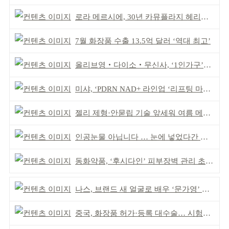
로라 메르시에, 30년 카뮤플라지 헤리티지 담아
7월 화장품 수출 13.5억 달러 ‘역대 최고’
올리브영‧다이소‧무신사, ‘1인가구’가 이끈다
미샤, ‘PDRN NAD+ 라인업 ‘리프팅 마스크’ 출시
젤리 제형·안묻립 기술 앞세워 여름 메이크업 시장 공략
인공눈물 아닙니다 … 눈에 넣었다간 각막 손상
동화약품, ‘후시다인’ 피부장벽 관리 초점 ‘리브랜딩’
나스, 브랜드 새 얼굴로 배우 ‘문가영’ 발탁
중국, 화장품 허가·등록 대수술… 시험자료 공용 허용