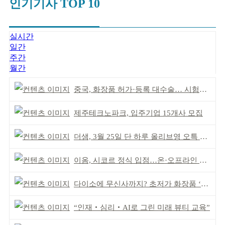
인기기사 TOP 10
실시간
일간
주간
월간
중국, 화장품 허가·등록 대수술… 시험자료 공용 허용
제주테크노파크, 입주기업 15개사 모집
더샘, 3월 25일 단 하루 올리브영 오특 참여
이옴, 시코르 정식 입점…온·오프라인 유통망 확대
다이소에 무신사까지? 초저가 화장품 ‘전성시대’
“인재‧심리‧AI로 그린 미래 뷰티 교육”