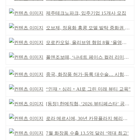
제주테크노파크, 입주기업 15개사 모집
오브제, 정용화 홍콩 모델 발탁 중화권 공략 강화
모로칸오일, 올리브영 협업 8월 ‘올영픽’ 선정
폴앤조보떼, ‘나네트 페이스 컬러 리미티드’ 출시
중국, 화장품 허가·등록 대수술… 시험자료 공용 허용
“인재‧심리‧AI로 그린 미래 뷰티 교육”
[동정] 한메직협, ‘2026 뷰티페스타’ 공동 주최
로라 메르시에, 30년 카뮤플라지 헤리티지 담아
7월 화장품 수출 13.5억 달러 ‘역대 최고’