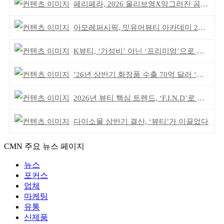
페리페라, 2026 올리브영X망그러진 곰 콜라보
아모레퍼시픽, 밋유어뷰티 아카데미 2기 발대식
K뷰티, ‘가성비’ 아닌 ‘프리미엄’으로 승부걸어야
’26년 상반기 화장품 수출 70억 달러 ‘역대 최고’
2026년 뷰티 핵심 트렌드, ‘F.I.N.D’로 읽는다
다이소몰 상반기 결산, ‘뷰티’가 이끌었다
CMN 주요 뉴스 페이지
뉴스
포커스
업체
마케팅
유통
신제품