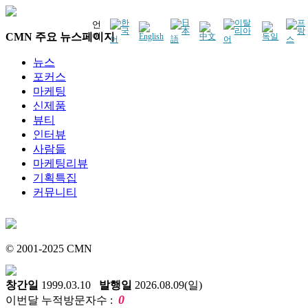
언
CMN 주요 뉴스페이지
어
뉴스
포커스
마케팅
신제품
뷰티
인터뷰
사람들
마케팅리뷰
기획특집
커뮤니티
© 2001-2025 CMN
창간일
1999.03.10
발행일
2026.08.09(일)
0
이번달 누적방문자수 :