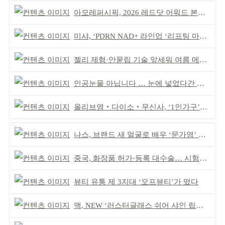
아모레퍼시픽, 2026 레드닷 어워드 본상 2개 수상
미샤, ‘PDRN NAD+ 라인업 ‘리프팅 마스크’ 출시
젤리 제형·안묻립 기술 앞세워 여름 메이크업 시장 공략
인공눈물 아닙니다 … 눈에 넣었다간 각막 손상
올리브영‧다이소‧무신사, ‘1인가구’가 이끈다
나스, 브랜드 새 얼굴로 배우 ‘문가영’ 발탁
중국, 화장품 허가·등록 대수술… 시험자료 공용 허용
뷰티 유통 제 3지대 ‘오프뷰티’가 떴다
맥, NEW ‘러스터글래스 쉬어 샤인 립스틱’ 출시