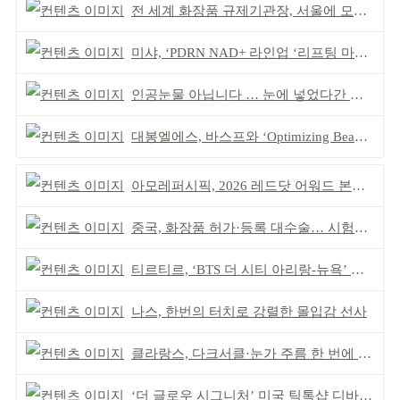
전 세계 화장품 규제기관장, 서울에 모인다
미샤, ‘PDRN NAD+ 라인업 ‘리프팅 마스크’ 출시
인공눈물 아닙니다 … 눈에 넣었다간 각막 손상
대봉엘에스, 바스프와 ‘Optimizing Beauty’ 심포지엄
아모레퍼시픽, 2026 레드닷 어워드 본상 2개 수상
중국, 화장품 허가·등록 대수술… 시험자료 공용 허용
티르티르, ‘BTS 더 시티 아리랑-뉴욕’ 참여
나스, 한번의 터치로 강렬한 몰입감 선사
클라랑스, 다크서클·눈가 주름 한 번에 더블 케어
‘더 글로우 시그니처’ 미국 틱톡샵 디바이스 부문 1위