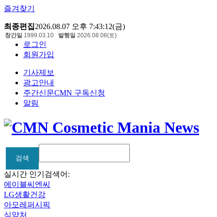
즐겨찾기
최종편집
2026.08.07 오후 7:43:12(금)
창간일
1999.03.10
발행일
2026.08.08(토)
로그인
회원가입
기사제보
광고안내
주간신문CMN 구독신청
알림
검색
검색
실시간 인기검색어:
에이블씨엔씨
LG생활건강
아모레퍼시픽
식약처