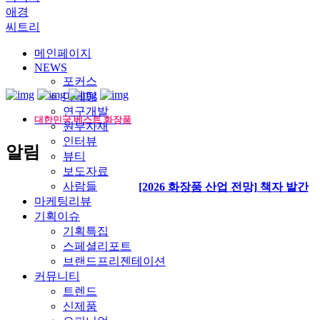
애경
씨트리
메인페이지
NEWS
포커스
마케팅
연구개발
대한민국 베스트 화장품
원부자재
인터뷰
알림
뷰티
보도자료
사람들
[2026 화장품 산업 전망] 책자 발간
마케팅리뷰
기획이슈
기획특집
스페셜리포트
브랜드프리젠테이션
커뮤니티
트렌드
신제품