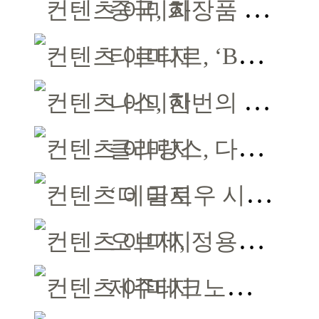
중국, 화장품 허가·등록 대수술… 시험자료 공용 허용
티르티르, ‘BTS 더 시티 아리랑-뉴욕’ 참여
나스, 한번의 터치로 강렬한 몰입감 선사
클라랑스, 다크서클·눈가 주름 한 번에 더블 케어
‘더 글로우 시그니처’ 미국 틱톡샵 디바이스 부문 1위
오브제, 정용화 홍콩 모델 발탁 중화권 공략 강화
제주테크노파크, 입주기업 15개사 모집