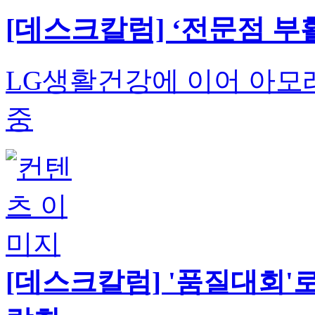
[데스크칼럼] ‘전문점 부
LG생활건강에 이어 아모
중
[데스크칼럼] '품질대회'