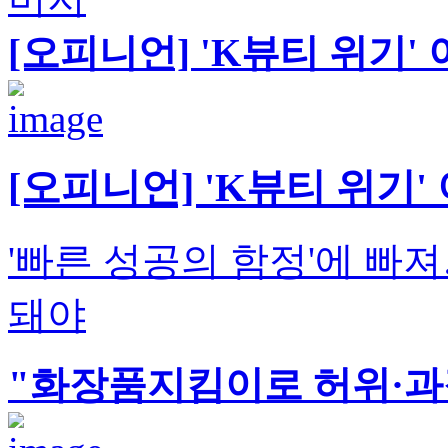
[오피니언] 'K뷰티 위기'
[오피니언] 'K뷰티 위기'
'빠른 성공의 함정'에 
돼야
"화장품지킴이로 허위·과