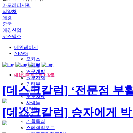
아모레퍼시픽
식약처
애경
중국
애경산업
코스맥스
메인페이지
NEWS
포커스
마케팅
연구개발
대한민국 베스트 화장품
원부자재
인터뷰
[데스크칼럼] ‘전문점 부
뷰티
보도자료
사람들
[데스크칼럼] 승자에게 
마케팅리뷰
기획이슈
기획특집
스페셜리포트