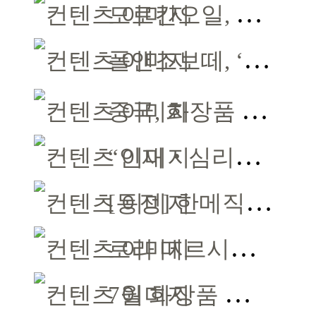
모로칸오일, 올리브영 협업 8월 ‘올영픽’ 선정
폴앤조보떼, ‘나네트 페이스 컬러 리미티드’ 출시
중국, 화장품 허가·등록 대수술… 시험자료 공용 허용
“인재‧심리‧AI로 그린 미래 뷰티 교육”
[동정] 한메직협, ‘2026 뷰티페스타’ 공동 주최
로라 메르시에, 30년 카뮤플라지 헤리티지 담아
7월 화장품 수출 13.5억 달러 ‘역대 최고’