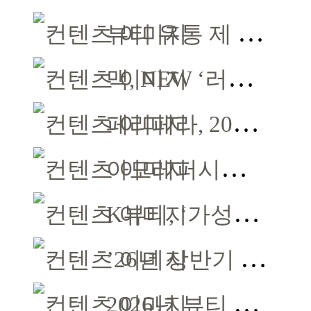
뷰티 유통 제 3지대 ‘오프뷰티’가 떴다
맥, NEW ‘러스터글래스 쉬어 샤인 립스틱’ 출시
페리페라, 2026 올리브영X망그러진 곰 콜라보
아모레퍼시픽, 밋유어뷰티 아카데미 2기 발대식
K뷰티, ‘가성비’ 아닌 ‘프리미엄’으로 승부걸어야
’26년 상반기 화장품 수출 70억 달러 ‘역대 최고’
2026년 뷰티 핵심 트렌드, ‘F.I.N.D’로 읽는다