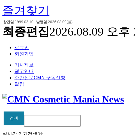
즐겨찾기
창간일
1999.03.10
발행일
2026.08.09(일)
최종편집
2026.08.09 오후 
로그인
회원가입
기사제보
광고안내
주간신문CMN 구독신청
알림
검색
검색
실시간 인기검색어: