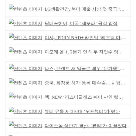
LG생활건강, 북미 매출 사상 첫 중국 ‘추월’
닥터포헤어, 미국 ‘세포라’ 공식 입점
미샤, ‘PDRN NAD+ 라인업 ‘리프팅 마스크’ 출시
아모레 올 1, 2분기 연속 두 자릿수 영업이익률 기록
나스, 브랜드 새 얼굴로 배우 ‘문가영’ 발탁
중국, 화장품 허가·등록 대수술… 시험자료 공용 허용
맥, NEW ‘러스터글래스 쉬어 샤인 립스틱’ 출시
뷰티 유통 제 3지대 ‘오프뷰티’가 떴다
다이소몰 상반기 결산, ‘뷰티’가 이끌었다