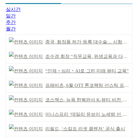
실시간
일간
주간
월간
중국, 화장품 허가·등록 대수술… 시험자료 공용 허용
조수경 회장 “직무교육, 위생교육과 다르다”
“인재‧심리‧AI로 그린 미래 뷰티 교육”
프레비츠, 6월 OTT 톤코렉팅 선스틱 프로모션
코스맥스, 뉴욕 한복판서 K-뷰티 비전 제시
이니스프리 ‘데일리 유브이 노세범 선 파우더’ 출시
리필드, ‘스칼프 리셋 클렌저’ 공식 출시