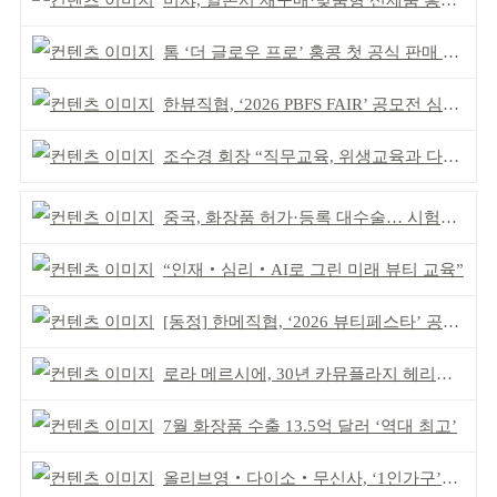
미샤, 일본서 재구매·맞춤형 신제품 흥행 ‘쌍끌이’
톰 ‘더 글로우 프로’ 홍콩 첫 공식 판매 완판
한뷰직협, ‘2026 PBFS FAIR’ 공모전 심사 성료
조수경 회장 “직무교육, 위생교육과 다르다”
중국, 화장품 허가·등록 대수술… 시험자료 공용 허용
“인재‧심리‧AI로 그린 미래 뷰티 교육”
[동정] 한메직협, ‘2026 뷰티페스타’ 공동 주최
로라 메르시에, 30년 카뮤플라지 헤리티지 담아
7월 화장품 수출 13.5억 달러 ‘역대 최고’
올리브영‧다이소‧무신사, ‘1인가구’가 이끈다