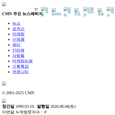
언
CMN 주요 뉴스페이지
어
뉴스
포커스
마케팅
신제품
뷰티
인터뷰
사람들
마케팅리뷰
기획특집
커뮤니티
© 2001-2025 CMN
창간일
1999.03.10
발행일
2026.08.08(토)
0
이번달 누적방문자수 :