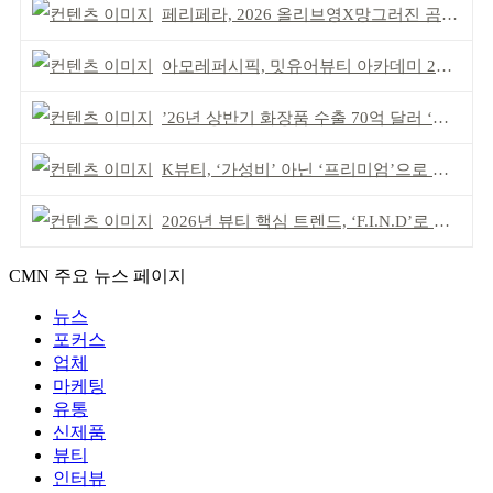
페리페라, 2026 올리브영X망그러진 곰 콜라보
아모레퍼시픽, 밋유어뷰티 아카데미 2기 발대식
’26년 상반기 화장품 수출 70억 달러 ‘역대 최고’
K뷰티, ‘가성비’ 아닌 ‘프리미엄’으로 승부걸어야
2026년 뷰티 핵심 트렌드, ‘F.I.N.D’로 읽는다
CMN 주요 뉴스 페이지
뉴스
포커스
업체
마케팅
유통
신제품
뷰티
인터뷰