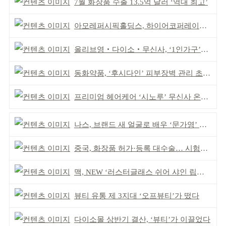
7월 화장품 수출 13.5억 달러 ‘역대 최고’
아모레퍼시픽홀딩스, 하이어코퍼레이션과 투자계약
올리브영‧다이소‧무신사, ‘1인가구’가 이끈다
동화약품, ‘후시다인’ 피부장벽 관리 초점 ‘리브랜딩’
프리미엄 헤어케어 ‘시노루’ 무신사 온라인 입점
나스, 브랜드 새 얼굴로 배우 ‘문가영’ 발탁
중국, 화장품 허가·등록 대수술… 시험자료 공용 허용
맥, NEW ‘러스터글래스 쉬어 샤인 립스틱’ 출시
뷰티 유통 제 3지대 ‘오프뷰티’가 떴다
다이소몰 상반기 결산, ‘뷰티’가 이끌었다