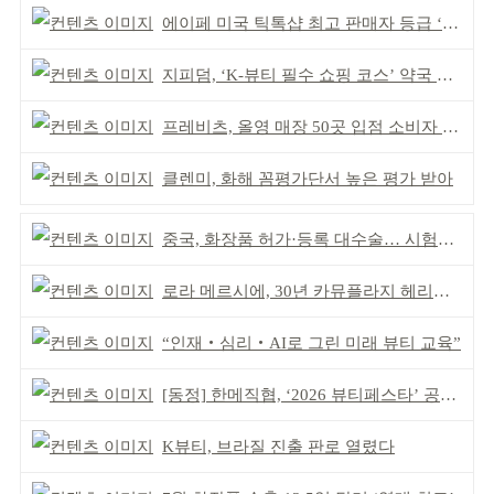
에이페 미국 틱톡샵 최고 판매자 등급 ‘Tier 5’ 달성
지피덤, ‘K-뷰티 필수 쇼핑 코스’ 약국 공략
프레비츠, 올영 매장 50곳 입점 소비자 접점 강화
클렌미, 화해 꼼평가단서 높은 평가 받아
중국, 화장품 허가·등록 대수술… 시험자료 공용 허용
로라 메르시에, 30년 카뮤플라지 헤리티지 담아
“인재‧심리‧AI로 그린 미래 뷰티 교육”
[동정] 한메직협, ‘2026 뷰티페스타’ 공동 주최
K뷰티, 브라질 진출 판로 열렸다