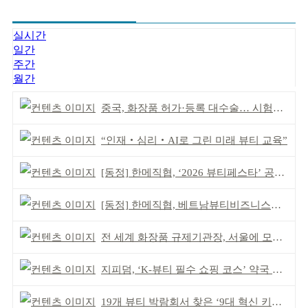
실시간
일간
주간
월간
중국, 화장품 허가·등록 대수술… 시험자료 공용 허용
“인재‧심리‧AI로 그린 미래 뷰티 교육”
[동정] 한메직협, ‘2026 뷰티페스타’ 공동 주최
[동정] 한메직협, 베트남뷰티비즈니스협회와 MOU
전 세계 화장품 규제기관장, 서울에 모인다
지피덤, ‘K-뷰티 필수 쇼핑 코스’ 약국 공략
19개 뷰티 박람회서 찾은 ‘9대 혁신 키워드’