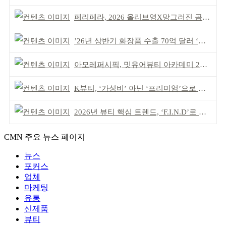
페리페라, 2026 올리브영X망그러진 곰 콜라보
’26년 상반기 화장품 수출 70억 달러 ‘역대 최고’
아모레퍼시픽, 밋유어뷰티 아카데미 2기 발대식
K뷰티, ‘가성비’ 아닌 ‘프리미엄’으로 승부걸어야
2026년 뷰티 핵심 트렌드, ‘F.I.N.D’로 읽는다
CMN 주요 뉴스 페이지
뉴스
포커스
업체
마케팅
유통
신제품
뷰티