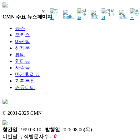
언
CMN 주요 뉴스페이지
어
뉴스
포커스
마케팅
신제품
뷰티
인터뷰
사람들
마케팅리뷰
기획특집
커뮤니티
© 2001-2025 CMN
창간일
1999.03.10
발행일
2026.08.06(목)
0
이번달 누적방문자수 :