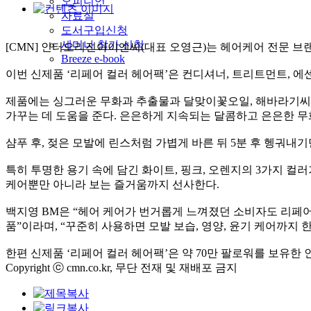
오피니언
자료실
도서구입신청
세미나 참가 신청
[CMN] 인터오리진아이엔씨(대표 오영근)는 헤어케어 전문 브랜
Breeze e-book
이번 신제품 ‘리페어 컬러 헤어팩’은 컨디셔너, 트리트먼트, 에
제품에는 싱그러운 무화과 추출물과 달맞이꽃오일, 해바라기씨
가꾸는 데 도움을 준다. 은은하게 지속되는 달콤하고 은은한 무
샴푸 후, 젖은 모발에 린스처럼 가볍게 바른 뒤 5분 후 헹궈내
특히 투명한 용기 속에 담긴 화이트, 핑크, 오렌지의 3가지 
케어뿐만 아니라 보는 즐거움까지 선사한다.
백지영 BM은 “헤어 케어가 번거롭게 느껴졌던 소비자도 리페어 
품”이라며, “꾸준히 사용하면 모발 보습, 영양, 윤기 케어까지 
한편 신제품 ‘리페어 컬러 헤어팩’은 약 70만 팔로워를 보유한
Copyright ⓒ cmn.co.kr, 무단 전재 및 재배포 금지