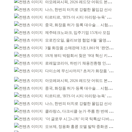
아모레퍼시픽, 2026 레드닷 어워드 본상 2개 수상
나스, 한번의 터치로 강렬한 몰입감 선사
티르티르, ‘BTS 더 시티 아리랑-뉴욕’ 참여
중국, 화장품 허가·등록 대수술… 시험자료 공용 허용
제주테크노파크, 입주기업 15개사 모집
모로칸오일, 올리브영 협업 8월 ‘올영픽’ 선정
3월 화장품 소매판매 3조1,861억 ‘완연한 회복’
19개 뷰티 박람회서 찾은 ‘9대 혁신 키워드’
로레알코리아, 하반기 채용전환형 인턴십 모집
다이소에 무신사까지? 초저가 화장품 ‘전성시대’
아모레퍼시픽, 2026 레드닷 어워드 본상 2개 수상
중국, 화장품 허가·등록 대수술… 시험자료 공용 허용
티르티르, ‘BTS 더 시티 아리랑-뉴욕’ 참여
나스, 한번의 터치로 강렬한 몰입감 선사
클라랑스, 다크서클·눈가 주름 한 번에 더블 케어
‘더 글로우 시그니처’ 미국 틱톡샵 디바이스 부문 1위
오브제, 정용화 홍콩 모델 발탁 중화권 공략 강화