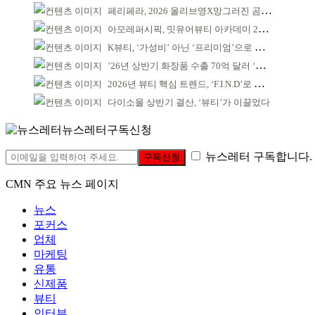
페리페라, 2026 올리브영X망그러진 곰 콜라보
아모레퍼시픽, 밋유어뷰티 아카데미 2기 발대식
K뷰티, ‘가성비’ 아닌 ‘프리미엄’으로 승부걸어야
’26년 상반기 화장품 수출 70억 달러 ‘역대 최고’
2026년 뷰티 핵심 트렌드, ‘F.I.N.D’로 읽는다
다이소몰 상반기 결산, ‘뷰티’가 이끌었다
뉴스레터구독신청
뉴스레터 구독합니다.
구독신청
CMN 주요 뉴스 페이지
뉴스
포커스
업체
마케팅
유통
신제품
뷰티
인터뷰