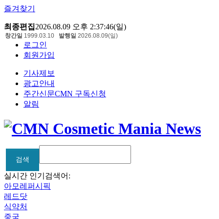
즐겨찾기
최종편집
2026.08.09 오후 2:37:46(일)
창간일
1999.03.10
발행일
2026.08.09(일)
로그인
회원가입
기사제보
광고안내
주간신문CMN 구독신청
알림
검색
검색
실시간 인기검색어:
아모레퍼시픽
레드닷
식약처
중국