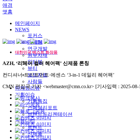
애경
앳홈
메인페이지
NEWS
포커스
마케팅
연구개발
대한민국 베스트 화장품
원부자재
인터뷰
AZH, ‘리페어 컬러 헤어팩’ 신제품 론칭
뷰티
컨디셔너·트리트먼트·에센스 ‘3-in-1 데일리 헤어팩’
보도자료
사람들
CMN 편집국 기자 <webmaster@cmn.co.kr>
[기사입력 : 2025-08-1
마케팅리뷰
기획이슈
기획특집
스페셜리포트
브랜드프리젠테이션
커뮤니티
트렌드
신제품