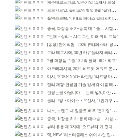
제주테크노파크, 입주기업 15개사 모집
모로칸오일, 올리브영 협업 8월 ‘올영픽’ 선정
폴앤조보떼, ‘나네트 페이스 컬러 리미티드’ 출시
중국, 화장품 허가·등록 대수술… 시험자료 공용 허용
“인재‧심리‧AI로 그린 미래 뷰티 교육”
[동정] 한메직협, ‘2026 뷰티페스타’ 공동 주최
로라 메르시에, 30년 카뮤플라지 헤리티지 담아
7월 화장품 수출 13.5억 달러 ‘역대 최고’
아모레퍼시픽, 2026 레드닷 어워드 본상 2개 수상
미샤, ‘PDRN NAD+ 라인업 ‘리프팅 마스크’ 출시
젤리 제형·안묻립 기술 앞세워 여름 메이크업 시장 공략
인공눈물 아닙니다 … 눈에 넣었다간 각막 손상
올리브영‧다이소‧무신사, ‘1인가구’가 이끈다
나스, 브랜드 새 얼굴로 배우 ‘문가영’ 발탁
중국, 화장품 허가·등록 대수술… 시험자료 공용 허용
뷰티 유통 제 3지대 ‘오프뷰티’가 떴다
맥, NEW ‘러스터글래스 쉬어 샤인 립스틱’ 출시