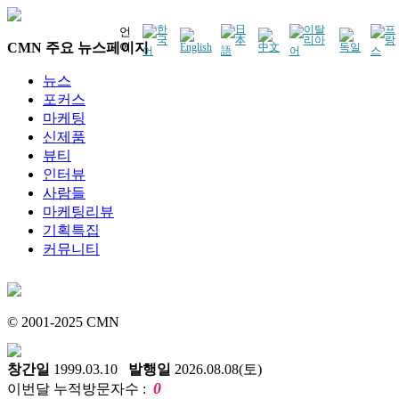
언
CMN 주요 뉴스페이지
어
뉴스
포커스
마케팅
신제품
뷰티
인터뷰
사람들
마케팅리뷰
기획특집
커뮤니티
© 2001-2025 CMN
창간일
1999.03.10
발행일
2026.08.08(토)
0
이번달 누적방문자수 :