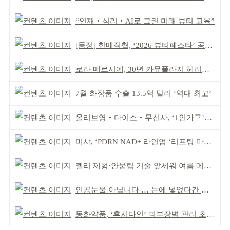
“인재‧심리‧AI로 그린 미래 뷰티 교육”
[동정] 한메직협, ‘2026 뷰티페스타’ 공동 주최
로라 메르시에, 30년 카뮤플라지 헤리티지 담아
7월 화장품 수출 13.5억 달러 ‘역대 최고’
올리브영‧다이소‧무신사, ‘1인가구’가 이끈다
미샤, ‘PDRN NAD+ 라인업 ‘리프팅 마스크’ 출시
젤리 제형·안묻립 기술 앞세워 여름 메이크업 시장 공략
인공눈물 아닙니다 … 눈에 넣었다간 각막 손상
동화약품, ‘후시다인’ 피부장벽 관리 초점 ‘리브랜딩’