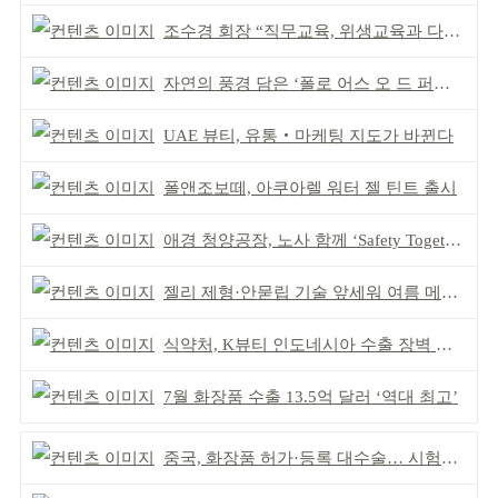
조수경 회장 “직무교육, 위생교육과 다르다”
자연의 풍경 담은 ‘폴로 어스 오 드 퍼퓸’ 4종 출시
UAE 뷰티, 유통‧마케팅 지도가 바뀐다
폴앤조보떼, 아쿠아렐 워터 젤 틴트 출시
애경 청양공장, 노사 함께 ‘Safety Together’ 개최
젤리 제형·안묻립 기술 앞세워 여름 메이크업 시장 공략
식약처, K뷰티 인도네시아 수출 장벽 완화 성과
7월 화장품 수출 13.5억 달러 ‘역대 최고’
중국, 화장품 허가·등록 대수술… 시험자료 공용 허용