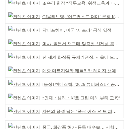
조수경 회장 “직무교육, 위생교육과 다르다”
CJ올리브영, ‘어드밴스드 더마’ 론칭 K더마 육성 박차
닥터포헤어, 미국 ‘세포라’ 공식 입점
미샤, 일본서 재구매·맞춤형 신제품 흥행 ‘쌍끌이’
전 세계 화장품 규제기관장, 서울에 모인다
메종 마르지엘라 레플리카 레이지 선데이 모닝 디퓨저
[동정] 한메직협, ‘2026 뷰티페스타’ 공동 주최
“인재‧심리‧AI로 그린 미래 뷰티 교육”
자연의 풍경 담은 ‘폴로 어스 오 드 퍼퓸’ 4종 출시
중국, 화장품 허가·등록 대수술… 시험자료 공용 허용