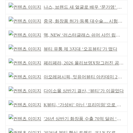
나스, 브랜드 새 얼굴로 배우 ‘문가영’ 발탁
중국, 화장품 허가·등록 대수술… 시험자료 공용 허용
맥, NEW ‘러스터글래스 쉬어 샤인 립스틱’ 출시
뷰티 유통 제 3지대 ‘오프뷰티’가 떴다
페리페라, 2026 올리브영X망그러진 곰 콜라보
아모레퍼시픽, 밋유어뷰티 아카데미 2기 발대식
다이소몰 상반기 결산, ‘뷰티’가 이끌었다
K뷰티, ‘가성비’ 아닌 ‘프리미엄’으로 승부걸어야
’26년 상반기 화장품 수출 70억 달러 ‘역대 최고’
2026년 뷰티 핵심 트렌드, ‘F.I.N.D’로 읽는다