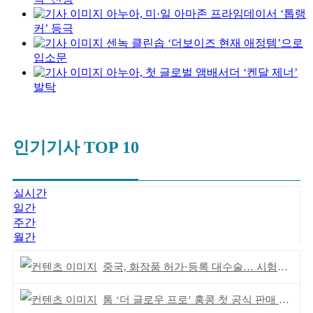
아누아, 미·일 아마존 프라임데이서 ‘톱랭
커’ 등극
센녹 클린솝 ‘더보이즈 현재 애정템’으로
입소문
아누아, 첫 글로벌 앰배서더 ‘켄달 제너’
발탁
인기기사 TOP 10
실시간
일간
주간
월간
중국, 화장품 허가·등록 대수술… 시험자료 공용 허용
톰 ‘더 글로우 프로’ 홍콩 첫 공식 판매 완판