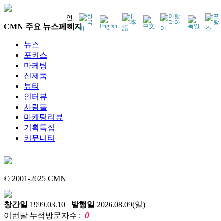
언
CMN 주요 뉴스페이지
어
뉴스
포커스
마케팅
신제품
뷰티
인터뷰
사람들
마케팅리뷰
기획특집
커뮤니티
© 2001-2025 CMN
창간일
1999.03.10
발행일
2026.08.09(일)
0
이번달 누적방문자수 :