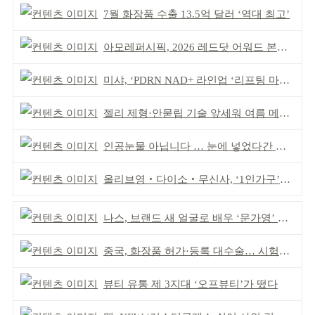
7월 화장품 수출 13.5억 달러 ‘역대 최고’
아모레퍼시픽, 2026 레드닷 어워드 본상 2개 수상
미샤, ‘PDRN NAD+ 라인업 ‘리프팅 마스크’ 출시
젤리 제형·안묻립 기술 앞세워 여름 메이크업 시장 공략
인공눈물 아닙니다 … 눈에 넣었다간 각막 손상
올리브영‧다이소‧무신사, ‘1인가구’가 이끈다
나스, 브랜드 새 얼굴로 배우 ‘문가영’ 발탁
중국, 화장품 허가·등록 대수술… 시험자료 공용 허용
뷰티 유통 제 3지대 ‘오프뷰티’가 떴다