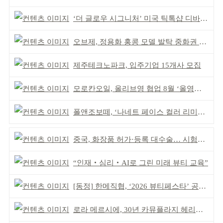
‘더 글로우 시그니처’ 미국 틱톡샵 디바이스 부문 1위
오브제, 정용화 홍콩 모델 발탁 중화권 공략 강화
제주테크노파크, 입주기업 15개사 모집
모로칸오일, 올리브영 협업 8월 ‘올영픽’ 선정
폴앤조보떼, ‘나네트 페이스 컬러 리미티드’ 출시
중국, 화장품 허가·등록 대수술… 시험자료 공용 허용
“인재‧심리‧AI로 그린 미래 뷰티 교육”
[동정] 한메직협, ‘2026 뷰티페스타’ 공동 주최
로라 메르시에, 30년 카뮤플라지 헤리티지 담아