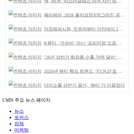
맥, NEW ‘러스터글래스 쉬어 샤인 립스틱’ 출시
페리페라, 2026 올리브영X망그러진 곰 콜라보
아모레퍼시픽, 밋유어뷰티 아카데미 2기 발대식
K뷰티, ‘가성비’ 아닌 ‘프리미엄’으로 승부걸어야
’26년 상반기 화장품 수출 70억 달러 ‘역대 최고’
2026년 뷰티 핵심 트렌드, ‘F.I.N.D’로 읽는다
다이소몰 상반기 결산, ‘뷰티’가 이끌었다
CMN 주요 뉴스 페이지
뉴스
포커스
업체
마케팅