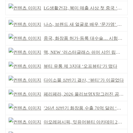
LG생활건강, 북미 매출 사상 첫 중국 ‘추월’
나스, 브랜드 새 얼굴로 배우 ‘문가영’ 발탁
중국, 화장품 허가·등록 대수술… 시험자료 공용 허용
맥, NEW ‘러스터글래스 쉬어 샤인 립스틱’ 출시
뷰티 유통 제 3지대 ‘오프뷰티’가 떴다
다이소몰 상반기 결산, ‘뷰티’가 이끌었다
페리페라, 2026 올리브영X망그러진 곰 콜라보
’26년 상반기 화장품 수출 70억 달러 ‘역대 최고’
아모레퍼시픽, 밋유어뷰티 아카데미 2기 발대식