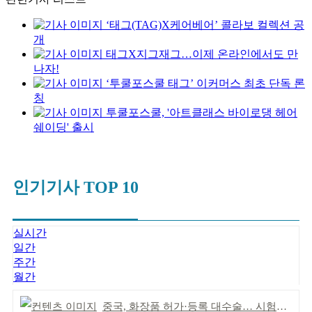
‘태그(TAG)X케어베어’ 콜라보 컬렉션 공
개
태그X지그재그…이제 온라인에서도 만
나자!
‘투쿨포스쿨 태그’ 이커머스 최초 단독 론
칭
투쿨포스쿨, '아트클래스 바이로댕 헤어
쉐이딩' 출시
인기기사 TOP 10
실시간
일간
주간
월간
중국, 화장품 허가·등록 대수술… 시험자료 공용 허용