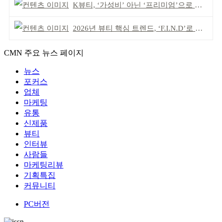
K뷰티, ‘가성비’ 아닌 ‘프리미엄’으로 승부걸어야
2026년 뷰티 핵심 트렌드, ‘F.I.N.D’로 읽는다
CMN 주요 뉴스 페이지
뉴스
포커스
업체
마케팅
유통
신제품
뷰티
인터뷰
사람들
마케팅리뷰
기획특집
커뮤니티
PC버전