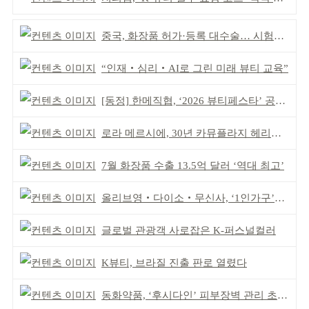
중국, 화장품 허가·등록 대수술… 시험자료 공용 허용
“인재‧심리‧AI로 그린 미래 뷰티 교육”
[동정] 한메직협, ‘2026 뷰티페스타’ 공동 주최
로라 메르시에, 30년 카뮤플라지 헤리티지 담아
7월 화장품 수출 13.5억 달러 ‘역대 최고’
올리브영‧다이소‧무신사, ‘1인가구’가 이끈다
글로벌 관광객 사로잡은 K-퍼스널컬러
K뷰티, 브라질 진출 판로 열렸다
동화약품, ‘후시다인’ 피부장벽 관리 초점 ‘리브랜딩’