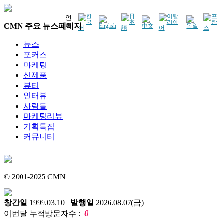
언
CMN 주요 뉴스페이지
어
뉴스
포커스
마케팅
신제품
뷰티
인터뷰
사람들
마케팅리뷰
기획특집
커뮤니티
© 2001-2025 CMN
창간일
1999.03.10
발행일
2026.08.07(금)
0
이번달 누적방문자수 :