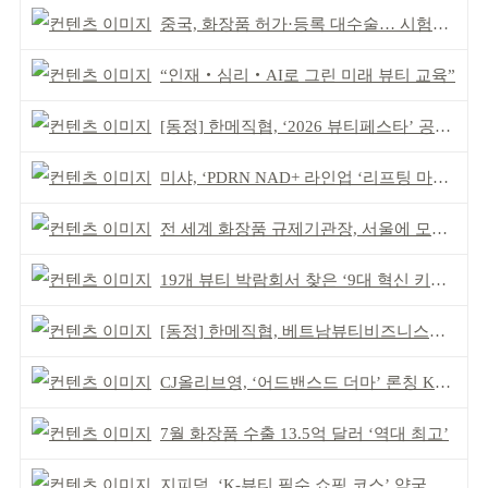
중국, 화장품 허가·등록 대수술… 시험자료 공용 허용
“인재‧심리‧AI로 그린 미래 뷰티 교육”
[동정] 한메직협, ‘2026 뷰티페스타’ 공동 주최
미샤, ‘PDRN NAD+ 라인업 ‘리프팅 마스크’ 출시
전 세계 화장품 규제기관장, 서울에 모인다
19개 뷰티 박람회서 찾은 ‘9대 혁신 키워드’
[동정] 한메직협, 베트남뷰티비즈니스협회와 MOU
CJ올리브영, ‘어드밴스드 더마’ 론칭 K더마 육성 박차
7월 화장품 수출 13.5억 달러 ‘역대 최고’
지피덤, ‘K-뷰티 필수 쇼핑 코스’ 약국 공략