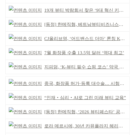
19개 뷰티 박람회서 찾은 ‘9대 혁신 키워드’
[동정] 한메직협, 베트남뷰티비즈니스협회와 MOU
CJ올리브영, ‘어드밴스드 더마’ 론칭 K더마 육성 박차
7월 화장품 수출 13.5억 달러 ‘역대 최고’
지피덤, ‘K-뷰티 필수 쇼핑 코스’ 약국 공략
중국, 화장품 허가·등록 대수술… 시험자료 공용 허용
“인재‧심리‧AI로 그린 미래 뷰티 교육”
[동정] 한메직협, ‘2026 뷰티페스타’ 공동 주최
로라 메르시에, 30년 카뮤플라지 헤리티지 담아