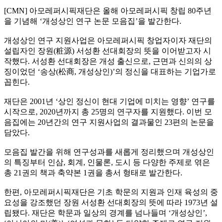
[CMN] 아모레퍼시픽재단은 올해 아모레퍼시픽 창립 80주년
을 기념해 ‘개성상인 연구 논문 모음집’을 발간한다.
개성상인 연구 지원사업은 아모레퍼시픽 창업자이자 재단의
설립자인 장원(粧源) 서성환 선대회장의 뜻을 이어받고자 시
작했다. 서성환 선대회장은 개성 출신으로, 근면과 신의의 상
징이었던 ‘송상(松商, 개성상인)’의 정신을 대표하는 기업가로
꼽힌다.
재단은 2001년 ‘상인 정신이 현대 기업에 미치는 영향’ 연구를
시작으로, 2020년까지 총 25명의 연구자를 지원했다. 이번 모
음집에는 20년간의 연구 지원사업의 결과물인 23편의 논문을
담았다.
모음집 발간을 위해 연구성과를 새롭게 정리했으며 개성상인
의 특징부터 인삼, 회계, 인물론, 도시 등 다양한 주제로 엮은
총 21권의 책과 축약본 1권을 총서 형태로 발간한다.
한편, 아모레퍼시픽재단은 기초 학문의 지원과 인재 육성의 중
요성을 강조했던 장원 서성환 선대회장의 뜻에 따라 1973년 설
립됐다. 재단은 학문과 일상의 경계를 넘나들며 ‘개성상인’,