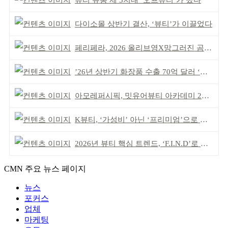
뷰티 유통 제 3지대 ‘오프뷰티’가 떴다
다이소몰 상반기 결산, ‘뷰티’가 이끌었다
페리페라, 2026 올리브영X망그러진 곰 콜라보
’26년 상반기 화장품 수출 70억 달러 ‘역대 최고’
아모레퍼시픽, 밋유어뷰티 아카데미 2기 발대식
K뷰티, ‘가성비’ 아닌 ‘프리미엄’으로 승부걸어야
2026년 뷰티 핵심 트렌드, ‘F.I.N.D’로 읽는다
CMN 주요 뉴스 페이지
뉴스
포커스
업체
마케팅