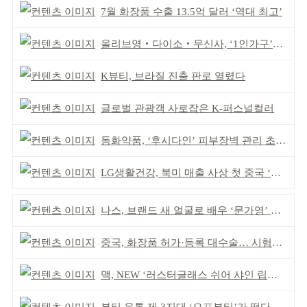
7월 화장품 수출 13.5억 달러 ‘역대 최고’
올리브영‧다이소‧무신사, ‘1인가구’가 이끈다
K뷰티, 브라질 진출 판로 열렸다
글로벌 관광객 사로잡은 K-퍼스널컬러
동화약품, ‘후시다인’ 피부장벽 관리 초점 ‘리브랜딩’
LG생활건강, 북미 매출 사상 첫 중국 ‘추월’
나스, 브랜드 새 얼굴로 배우 ‘문가영’ 발탁
중국, 화장품 허가·등록 대수술… 시험자료 공용 허용
맥, NEW ‘러스터글래스 쉬어 샤인 립스틱’ 출시