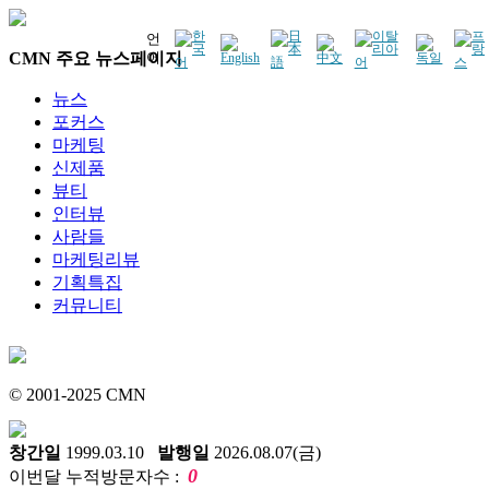
언
CMN 주요 뉴스페이지
어
뉴스
포커스
마케팅
신제품
뷰티
인터뷰
사람들
마케팅리뷰
기획특집
커뮤니티
© 2001-2025 CMN
창간일
1999.03.10
발행일
2026.08.07(금)
0
이번달 누적방문자수 :