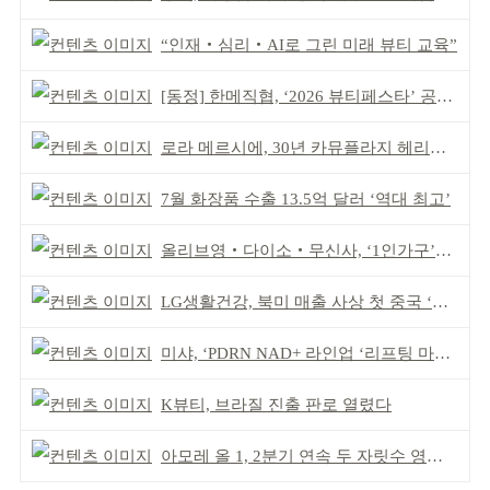
“인재‧심리‧AI로 그린 미래 뷰티 교육”
[동정] 한메직협, ‘2026 뷰티페스타’ 공동 주최
로라 메르시에, 30년 카뮤플라지 헤리티지 담아
7월 화장품 수출 13.5억 달러 ‘역대 최고’
올리브영‧다이소‧무신사, ‘1인가구’가 이끈다
LG생활건강, 북미 매출 사상 첫 중국 ‘추월’
미샤, ‘PDRN NAD+ 라인업 ‘리프팅 마스크’ 출시
K뷰티, 브라질 진출 판로 열렸다
아모레 올 1, 2분기 연속 두 자릿수 영업이익률 기록