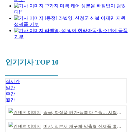
“7가지 미백 케어 성분을 빠짐없이 담았
다!”
[동정] 라벨영, 산청군 산불 이재민 지원
생필품 기부
라벨영, 설 맞이 취약아동·청소년에 물품
기부
인기기사 TOP 10
실시간
일간
주간
월간
중국, 화장품 허가·등록 대수술… 시험자료 공용 허용
미샤, 일본서 재구매·맞춤형 신제품 흥행 ‘쌍끌이’