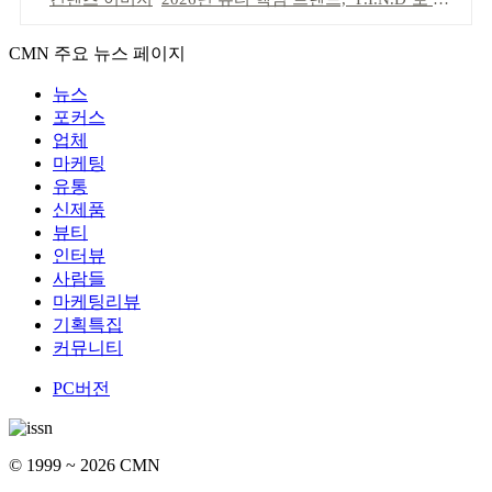
CMN 주요 뉴스 페이지
뉴스
포커스
업체
마케팅
유통
신제품
뷰티
인터뷰
사람들
마케팅리뷰
기획특집
커뮤니티
PC버전
© 1999 ~ 2026 CMN