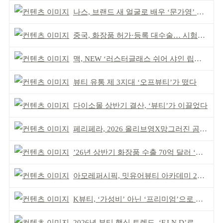
나스, 브랜드 새 얼굴로 배우 ‘문가영’ 발탁
중국, 화장품 허가·등록 대수술… 시험자료 공용 허용
맥, NEW ‘러스터글래스 쉬어 샤인 립스틱’ 출시
뷰티 유통 제 3지대 ‘오프뷰티’가 떴다
다이소몰 상반기 결산, ‘뷰티’가 이끌었다
페리페라, 2026 올리브영X망그러진 곰 콜라보
’26년 상반기 화장품 수출 70억 달러 ‘역대 최고’
아모레퍼시픽, 밋유어뷰티 아카데미 2기 발대식
K뷰티, ‘가성비’ 아닌 ‘프리미엄’으로 승부걸어야
2026년 뷰티 핵심 트렌드, ‘F.I.N.D’로 읽는다