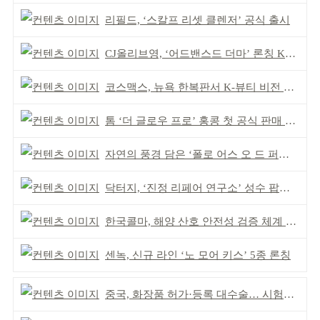
리필드, ‘스칼프 리셋 클렌저’ 공식 출시
CJ올리브영, ‘어드밴스드 더마’ 론칭 K더마 육성 박차
코스맥스, 뉴욕 한복판서 K-뷰티 비전 제시
톰 ‘더 글로우 프로’ 홍콩 첫 공식 판매 완판
자연의 풍경 담은 ‘폴로 어스 오 드 퍼퓸’ 4종 출시
닥터지, ‘진정 리페어 연구소’ 성수 팝업 운영
한국콜마, 해양 산호 안전성 검증 체계 구축
센녹, 신규 라인 ‘노 모어 키스’ 5종 론칭
중국, 화장품 허가·등록 대수술… 시험자료 공용 허용