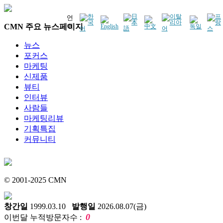
언
CMN 주요 뉴스페이지
어
뉴스
포커스
마케팅
신제품
뷰티
인터뷰
사람들
마케팅리뷰
기획특집
커뮤니티
© 2001-2025 CMN
창간일
1999.03.10
발행일
2026.08.07(금)
0
이번달 누적방문자수 :