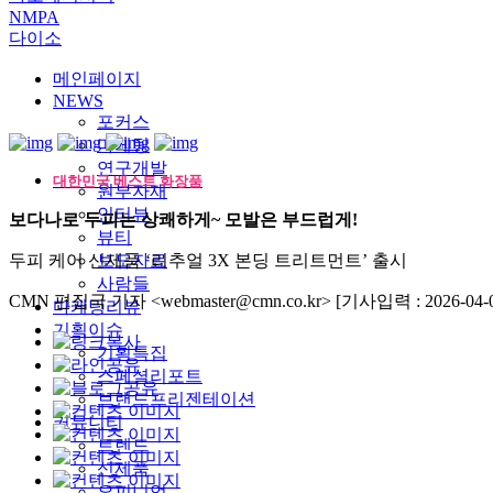
NMPA
다이소
메인페이지
NEWS
포커스
마케팅
연구개발
대한민국 베스트 화장품
원부자재
인터뷰
보다나로 두피는 상쾌하게~ 모발은 부드럽게!
뷰티
두피 케어 신제품 ‘리추얼 3X 본딩 트리트먼트’ 출시
보도자료
사람들
CMN 편집국 기자 <webmaster@cmn.co.kr>
[기사입력 : 2026-04-0
마케팅리뷰
기획이슈
기획특집
스페셜리포트
브랜드프리젠테이션
커뮤니티
트렌드
신제품
오피니언