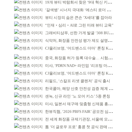
19개 뷰티 박람회서 찾은 ‘9대 혁신 키워드’
‘갈색병’ 시너지 극대화 ‘에스티 로더 스킨부스터’ 출시
뷰티 시장의 숨은 큰손 ‘X세대’를 잡아라
“인재‧심리‧AI로 그린 미래 뷰티 교육”
그래비티샴푸, 선한 가게 발굴 ‘308 BUYCOTT’ 출범
식약처, 화장품 안전성 평가 제도 설명회 개최
CJ올리브영, ‘어드밴스드 더마’ 론칭 K더마 육성 박차
중국, 화장품 허가·등록 대수술… 시험자료 공용 허용
미샤, ‘PDRN NAD+ 라인업 ‘리프팅 마스크’ 출시
CJ올리브영, ‘어드밴스드 더마’ 론칭 K더마 육성 박차
리필드, ‘스칼프 리셋 클렌저’ 공식 출시
한국콜마, 해양 산호 안전성 검증 체계 구축
센녹, 신규 라인 ‘노 모어 키스’ 5종 론칭
미샤, 일본서 재구매·맞춤형 신제품 흥행 ‘쌍끌이’
한뷰직협, ‘2026 PBFS FAIR’ 공모전 심사 성료
전 세계 화장품 규제기관장, 서울에 모인다
톰 ‘더 글로우 프로’ 홍콩 첫 공식 판매 완판