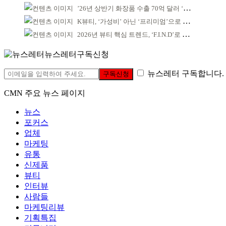
’26년 상반기 화장품 수출 70억 달러 ‘역대 최고’
K뷰티, ‘가성비’ 아닌 ‘프리미엄’으로 승부걸어야
2026년 뷰티 핵심 트렌드, ‘F.I.N.D’로 읽는다
뉴스레터구독신청
뉴스레터 구독합니다.
구독신청
CMN 주요 뉴스 페이지
뉴스
포커스
업체
마케팅
유통
신제품
뷰티
인터뷰
사람들
마케팅리뷰
기획특집