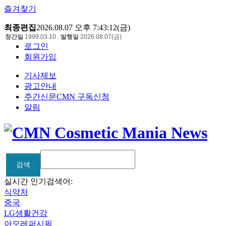
즐겨찾기
최종편집
2026.08.07 오후 7:43:12(금)
창간일
1999.03.10
발행일
2026.08.07(금)
로그인
회원가입
기사제보
광고안내
주간신문CMN 구독신청
알림
검색
검색
실시간 인기검색어:
식약처
중국
LG생활건강
아모레퍼시픽