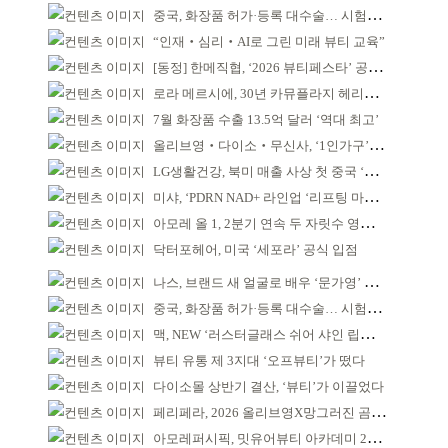
중국, 화장품 허가·등록 대수술… 시험자료 공용 허용
“인재‧심리‧AI로 그린 미래 뷰티 교육”
[동정] 한메직협, ‘2026 뷰티페스타’ 공동 주최
로라 메르시에, 30년 카뮤플라지 헤리티지 담아
7월 화장품 수출 13.5억 달러 ‘역대 최고’
올리브영‧다이소‧무신사, ‘1인가구’가 이끈다
LG생활건강, 북미 매출 사상 첫 중국 ‘추월’
미샤, ‘PDRN NAD+ 라인업 ‘리프팅 마스크’ 출시
아모레 올 1, 2분기 연속 두 자릿수 영업이익률 기록
닥터포헤어, 미국 ‘세포라’ 공식 입점
나스, 브랜드 새 얼굴로 배우 ‘문가영’ 발탁
중국, 화장품 허가·등록 대수술… 시험자료 공용 허용
맥, NEW ‘러스터글래스 쉬어 샤인 립스틱’ 출시
뷰티 유통 제 3지대 ‘오프뷰티’가 떴다
다이소몰 상반기 결산, ‘뷰티’가 이끌었다
페리페라, 2026 올리브영X망그러진 곰 콜라보
아모레퍼시픽, 밋유어뷰티 아카데미 2기 발대식