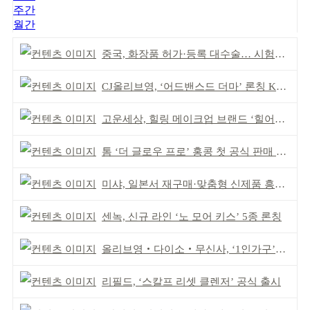
주간
월간
중국, 화장품 허가·등록 대수술… 시험자료 공용 허용
CJ올리브영, ‘어드밴스드 더마’ 론칭 K더마 육성 박차
고운세상, 힐링 메이크업 브랜드 ‘힐어스’ 론칭
톰 ‘더 글로우 프로’ 홍콩 첫 공식 판매 완판
미샤, 일본서 재구매·맞춤형 신제품 흥행 ‘쌍끌이’
센녹, 신규 라인 ‘노 모어 키스’ 5종 론칭
올리브영‧다이소‧무신사, ‘1인가구’가 이끈다
리필드, ‘스칼프 리셋 클렌저’ 공식 출시