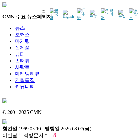
언
CMN 주요 뉴스페이지
어
뉴스
포커스
마케팅
신제품
뷰티
인터뷰
사람들
마케팅리뷰
기획특집
커뮤니티
© 2001-2025 CMN
창간일
1999.03.10
발행일
2026.08.07(금)
0
이번달 누적방문자수 :