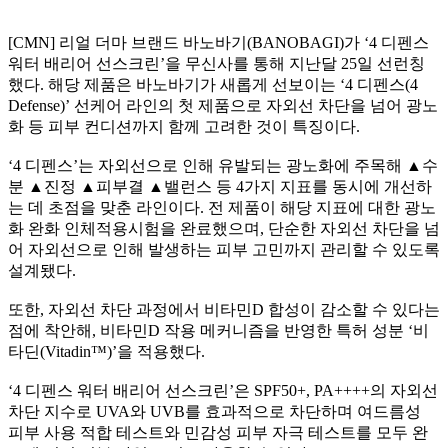
[CMN] 리얼 더마 브랜드 바노바기(BANOBAGI)가 ‘4 디펜스
워터 배리어 선스크린’을 무신사를 통해 지난달 25일 선런칭
했다. 해당 제품은 바노바기가 새롭게 선보이는 ‘4 디펜스(4
Defense)’ 선케어 라인의 첫 제품으로 자외선 차단을 넘어 광노
화 등 피부 컨디션까지 함께 고려한 것이 특징이다.
‘4 디펜스’는 자외선으로 인해 유발되는 광노화에 주목해 ▲수
분 ▲진정 ▲피부결 ▲밸런스 등 4가지 지표를 동시에 개선하
는 데 초점을 맞춘 라인이다. 전 제품이 해당 지표에 대한 광노
화 완화 인체적용시험을 완료했으며, 단순한 자외선 차단을 넘
어 자외선으로 인해 발생하는 피부 고민까지 관리할 수 있도록
설계됐다.
또한, 자외선 차단 과정에서 비타민D 합성이 감소할 수 있다는
점에 착안해, 비타민D 작용 메커니즘을 반영한 특허 성분 ‘비
타딘(Vitadin™)’을 적용했다.
‘4 디펜스 워터 배리어 선스크린’은 SPF50+, PA++++의 자외선
차단 지수로 UVA와 UVB를 효과적으로 차단하며 여드름성
피부 사용 적합 테스트와 민감성 피부 자극 테스트를 모두 완