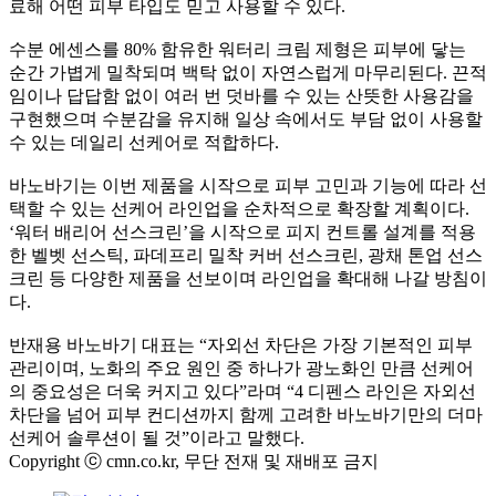
료해 어떤 피부 타입도 믿고 사용할 수 있다.
수분 에센스를 80% 함유한 워터리 크림 제형은 피부에 닿는
순간 가볍게 밀착되며 백탁 없이 자연스럽게 마무리된다. 끈적
임이나 답답함 없이 여러 번 덧바를 수 있는 산뜻한 사용감을
구현했으며 수분감을 유지해 일상 속에서도 부담 없이 사용할
수 있는 데일리 선케어로 적합하다.
바노바기는 이번 제품을 시작으로 피부 고민과 기능에 따라 선
택할 수 있는 선케어 라인업을 순차적으로 확장할 계획이다.
‘워터 배리어 선스크린’을 시작으로 피지 컨트롤 설계를 적용
한 벨벳 선스틱, 파데프리 밀착 커버 선스크린, 광채 톤업 선스
크린 등 다양한 제품을 선보이며 라인업을 확대해 나갈 방침이
다.
반재용 바노바기 대표는 “자외선 차단은 가장 기본적인 피부
관리이며, 노화의 주요 원인 중 하나가 광노화인 만큼 선케어
의 중요성은 더욱 커지고 있다”라며 “4 디펜스 라인은 자외선
차단을 넘어 피부 컨디션까지 함께 고려한 바노바기만의 더마
선케어 솔루션이 될 것”이라고 말했다.
Copyright ⓒ cmn.co.kr, 무단 전재 및 재배포 금지