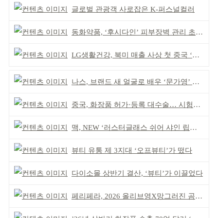
글로벌 관광객 사로잡은 K-퍼스널컬러
동화약품, ‘후시다인’ 피부장벽 관리 초점 ‘리브랜딩’
LG생활건강, 북미 매출 사상 첫 중국 ‘추월’
나스, 브랜드 새 얼굴로 배우 ‘문가영’ 발탁
중국, 화장품 허가·등록 대수술… 시험자료 공용 허용
맥, NEW ‘러스터글래스 쉬어 샤인 립스틱’ 출시
뷰티 유통 제 3지대 ‘오프뷰티’가 떴다
다이소몰 상반기 결산, ‘뷰티’가 이끌었다
페리페라, 2026 올리브영X망그러진 곰 콜라보