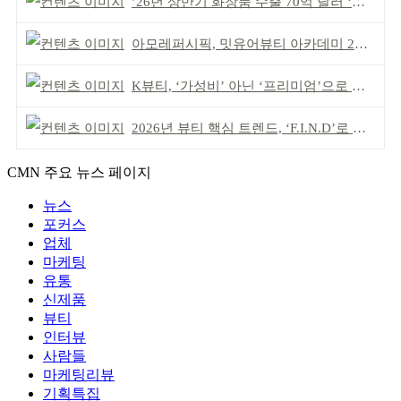
’26년 상반기 화장품 수출 70억 달러 ‘역대 최고’
아모레퍼시픽, 밋유어뷰티 아카데미 2기 발대식
K뷰티, ‘가성비’ 아닌 ‘프리미엄’으로 승부걸어야
2026년 뷰티 핵심 트렌드, ‘F.I.N.D’로 읽는다
CMN 주요 뉴스 페이지
뉴스
포커스
업체
마케팅
유통
신제품
뷰티
인터뷰
사람들
마케팅리뷰
기획특집