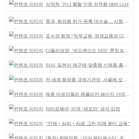
식약처, 인니 할랄 인증 의무화 대비 나서
중국, 화장품 허가·등록 대수술… 시험자료 공용 허용
조수경 회장 “직무교육, 위생교육과 다르다”
CJ올리브영, ‘어드밴스드 더마’ 론칭 K더마 육성 박차
미샤, 일본서 재구매·맞춤형 신제품 흥행 ‘쌍끌이’
전 세계 화장품 규제기관장, 서울에 모인다
메종 마르지엘라 레플리카 레이지 선데이 모닝 디퓨저
닥터포헤어, 미국 ‘세포라’ 공식 입점
“인재‧심리‧AI로 그린 미래 뷰티 교육”
[동정] 한메직협, ‘2026 뷰티페스타’ 공동 주최