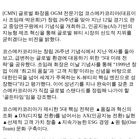
[CMN] 글로벌 화장품 OGM 전문기업 코스메카코리아(대표이
사 조임래·박은희)가 창립 26주년을 맞아 지난 12일 경기도 판
교 중앙연구원에서 기념식을 개최하고, 인공지능(AI) 기반의
지능형 제조 혁신을 통해 글로벌 뷰티 시장의 선도적 지위를
굳히겠다는 비전을 밝혔다.
코스메카코리아는 창립 26주년 기념식에서 지난 역사를 돌아
보고, 급변하는 글로벌 환경에 대응하기 위한 ‘5대 미래 전
략’을 공유했다. 조임래 회장은 이날 기념사를 통해 “1999년 창
업 이래 ‘최고의 품질’과 ‘고객 지향’이라는 신념을 바탕으로
대한민국을 넘어 세계가 주목하는 K-뷰티의 핵심 엔진으로 성
장했다”라고 평가했다. 이어 성년기를 지나 완숙미를 갖춘 코
스메카코리아가 직접 글로벌 스탠다드를 정립해 나가야 할
‘골든타임’임을 강조했다.
코스메카코리아가 제시한 5대 핵심 전략은 ▲품질과 혁신의
조화 ▲DX(디지털 전환)를 넘어서는 AX(인공지능 전환) 실현
▲선제적 고객 가치 창출 ▲지속가능한 ESG 경영 ▲원 팀(One
Team) 문화 구축이다.