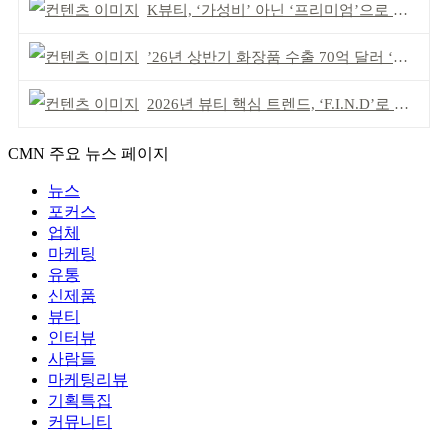
K뷰티, ‘가성비’ 아닌 ‘프리미엄’으로 승부걸어야
’26년 상반기 화장품 수출 70억 달러 ‘역대 최고’
2026년 뷰티 핵심 트렌드, ‘F.I.N.D’로 읽는다
CMN 주요 뉴스 페이지
뉴스
포커스
업체
마케팅
유통
신제품
뷰티
인터뷰
사람들
마케팅리뷰
기획특집
커뮤니티