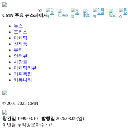
언
CMN 주요 뉴스페이지
어
뉴스
포커스
마케팅
신제품
뷰티
인터뷰
사람들
마케팅리뷰
기획특집
커뮤니티
© 2001-2025 CMN
창간일
1999.03.10
발행일
2026.08.09(일)
0
이번달 누적방문자수 :