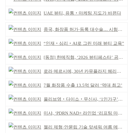
UAE 뷰티, 유통‧마케팅 지도가 바뀐다
중국, 화장품 허가·등록 대수술… 시험자료 공용 허용
“인재‧심리‧AI로 그린 미래 뷰티 교육”
[동정] 한메직협, ‘2026 뷰티페스타’ 공동 주최
로라 메르시에, 30년 카뮤플라지 헤리티지 담아
7월 화장품 수출 13.5억 달러 ‘역대 최고’
올리브영‧다이소‧무신사, ‘1인가구’가 이끈다
미샤, ‘PDRN NAD+ 라인업 ‘리프팅 마스크’ 출시
젤리 제형·안묻립 기술 앞세워 여름 메이크업 시장 공략