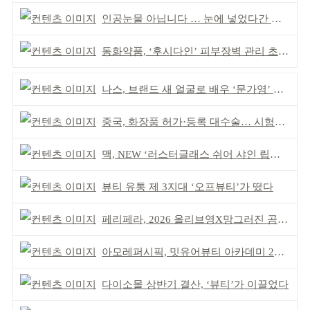
인공눈물 아닙니다 … 눈에 넣었다간 각막 손상
동화약품, ‘후시다인’ 피부장벽 관리 초점 ‘리브랜딩’
나스, 브랜드 새 얼굴로 배우 ‘문가영’ 발탁
중국, 화장품 허가·등록 대수술… 시험자료 공용 허용
맥, NEW ‘러스터글래스 쉬어 샤인 립스틱’ 출시
뷰티 유통 제 3지대 ‘오프뷰티’가 떴다
페리페라, 2026 올리브영X망그러진 곰 콜라보
아모레퍼시픽, 밋유어뷰티 아카데미 2기 발대식
다이소몰 상반기 결산, ‘뷰티’가 이끌었다