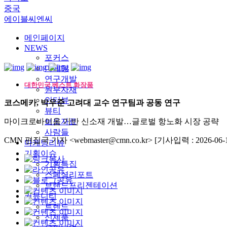
중국
에이블씨엔씨
메인페이지
NEWS
포커스
마케팅
연구개발
대한민국 베스트 화장품
원부자재
인터뷰
코스메카, 박우준 고려대 교수 연구팀과 공동 연구
뷰티
마이크로바이옴 기반 신소재 개발…글로벌 항노화 시장 공략
보도자료
사람들
CMN 편집국 기자 <webmaster@cmn.co.kr>
[기사입력 : 2026-06-1
마케팅리뷰
기획이슈
기획특집
스페셜리포트
브랜드프리젠테이션
커뮤니티
트렌드
신제품