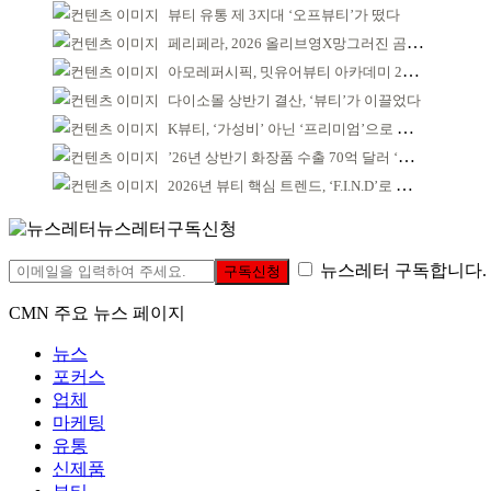
뷰티 유통 제 3지대 ‘오프뷰티’가 떴다
페리페라, 2026 올리브영X망그러진 곰 콜라보
아모레퍼시픽, 밋유어뷰티 아카데미 2기 발대식
다이소몰 상반기 결산, ‘뷰티’가 이끌었다
K뷰티, ‘가성비’ 아닌 ‘프리미엄’으로 승부걸어야
’26년 상반기 화장품 수출 70억 달러 ‘역대 최고’
2026년 뷰티 핵심 트렌드, ‘F.I.N.D’로 읽는다
뉴스레터구독신청
뉴스레터 구독합니다.
구독신청
CMN 주요 뉴스 페이지
뉴스
포커스
업체
마케팅
유통
신제품