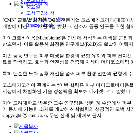
오피니언
자료실
도서구입신청
세미나 참가 신청
[CMN] 글로벌 화장품 OGM 전문기업 코스메카코리아(대표이
Breeze e-book
개발에 나선다고 지난 8일 밝혔다. 신소재 공동 연구를 위한 협
마이크로바이옴(Microbiome)은 인체에 서식하는 미생물 군
받으면서, 이를 활용한 화장품 연구개발(R&D)도 활발히 이뤄지
이번 공동 연구는 피부 미생물 환경의 균형 유지와 피부 컨디션
료를 탐색하고, 효능과 안전성을 검증해 차세대 더마코스메틱 
특히 단순한 노화 징후 개선을 넘어 피부 환경 전반의 균형에 
코스메카코리아 관계자는 “이번 협력은 피부 마이크로바이옴을 
시장에서 차별화된 기술 경쟁력을 확보해 나가겠다”고 말했다.
이어 고려대학교 박우준 교수 연구팀은 “생태계 수준에서 피부
가 동시에 가능한 소재를 개발해 산학협력의 성공적인 모범 사
Copyright ⓒ cmn.co.kr, 무단 전재 및 재배포 금지