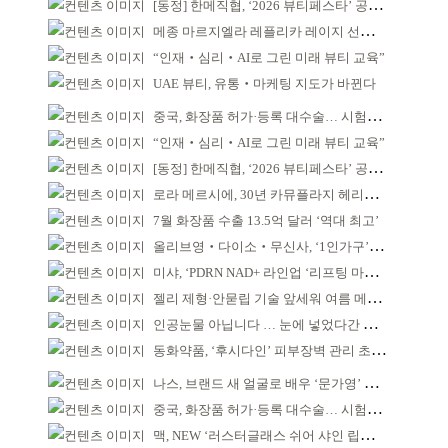
[동정] 한메직협, ‘2026 뷰티페스타’ 공동 주최
메종 마르지엘라 레플리카 레이지 선데이 모닝 디퓨저
“인재‧심리‧AI로 그린 미래 뷰티 교육”
UAE 뷰티, 유통‧마케팅 지도가 바뀐다
중국, 화장품 허가·등록 대수술… 시험자료 공용 허용
“인재‧심리‧AI로 그린 미래 뷰티 교육”
[동정] 한메직협, ‘2026 뷰티페스타’ 공동 주최
로라 메르시에, 30년 카뮤플라지 헤리티지 담아
7월 화장품 수출 13.5억 달러 ‘역대 최고’
올리브영‧다이소‧무신사, ‘1인가구’가 이끈다
미샤, ‘PDRN NAD+ 라인업 ‘리프팅 마스크’ 출시
젤리 제형·안묻립 기술 앞세워 여름 메이크업 시장 공략
인공눈물 아닙니다 … 눈에 넣었다간 각막 손상
동화약품, ‘후시다인’ 피부장벽 관리 초점 ‘리브랜딩’
나스, 브랜드 새 얼굴로 배우 ‘문가영’ 발탁
중국, 화장품 허가·등록 대수술… 시험자료 공용 허용
맥, NEW ‘러스터글래스 쉬어 샤인 립스틱’ 출시