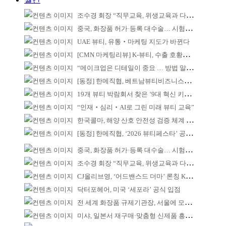
조수경 회장 “직무교육, 위생교육과 다르다”
중국, 화장품 허가·등록 대수술… 시험자료 공용 허용
UAE 뷰티, 유통‧마케팅 지도가 바뀐다
[CMN 마케팅리뷰] K-뷰티, 수출 호황이 본격적인 외연 확장 견인
“메이크업은 디테일이 중요 … 방법 알려줘”
[동정] 한메직협, 베트남뷰티비즈니스협회와 MOU
19개 뷰티 박람회서 찾은 ‘9대 혁신 키워드’
“인재‧심리‧AI로 그린 미래 뷰티 교육”
한국콜마, 해양 산호 안전성 검증 체계 구축
[동정] 한메직협, ‘2026 뷰티페스타’ 공동 주최
중국, 화장품 허가·등록 대수술… 시험자료 공용 허용
조수경 회장 “직무교육, 위생교육과 다르다”
CJ올리브영, ‘어드밴스드 더마’ 론칭 K더마 육성 박차
닥터포헤어, 미국 ‘세포라’ 공식 입점
전 세계 화장품 규제기관장, 서울에 모인다
미샤, 일본서 재구매·맞춤형 신제품 흥행 ‘쌍끌이’