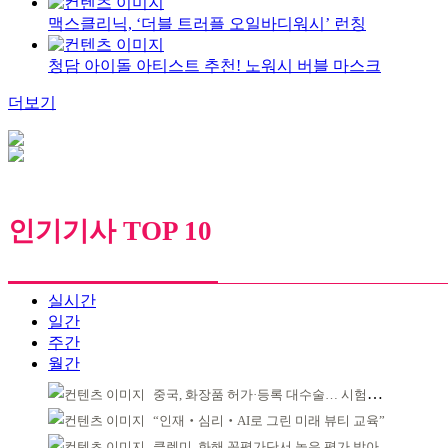
맥스클리닉, ‘더블 트러플 오일바디워시’ 런칭
청담 아이돌 아티스트 추천! 노워시 버블 마스크
더보기
인기기사 TOP 10
실시간
일간
주간
월간
중국, 화장품 허가·등록 대수술… 시험자료 공용 허용
“인재‧심리‧AI로 그린 미래 뷰티 교육”
클렌미, 화해 꼼평가단서 높은 평가 받아