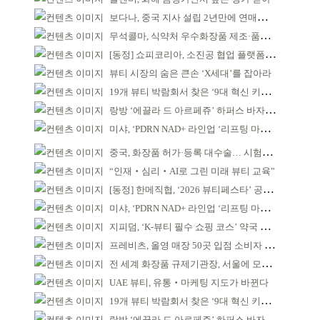
보다나, 중국 지사 설립 2년만에 연매출 120억 돌파
무석콜마, 식약처 우수화장품 제조·품질관리 체계 인정
[동정] 쇼피코리아, 소진공 협업 플랫폼 선정
뷰티 시장의 숨은 큰손 ‘X세대’를 잡아라
19개 뷰티 박람회서 찾은 ‘9대 혁신 키워드’
랑방 ‘에끌라 드 아르페쥬’ 하퍼스 바자 화보 공개
미샤, ‘PDRN NAD+ 라인업 ‘리프팅 마스크’ 출시
중국, 화장품 허가·등록 대수술… 시험자료 공용 허용
“인재‧심리‧AI로 그린 미래 뷰티 교육”
[동정] 한메직협, ‘2026 뷰티페스타’ 공동 주최
미샤, ‘PDRN NAD+ 라인업 ‘리프팅 마스크’ 출시
지피덤, ‘K-뷰티 필수 쇼핑 코스’ 약국 공략
프레비츠, 올영 매장 50곳 입점 소비자 접점 강화
전 세계 화장품 규제기관장, 서울에 모인다
UAE 뷰티, 유통‧마케팅 지도가 바뀐다
19개 뷰티 박람회서 찾은 ‘9대 혁신 키워드’
랑방 ‘에끌라 드 아르페쥬’ 하퍼스 바자 화보 공개