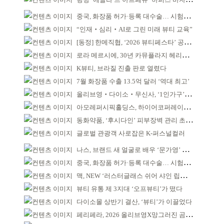
중국, 화장품 허가·등록 대수술… 시험자료 공용 허용
“인재‧심리‧AI로 그린 미래 뷰티 교육”
[동정] 한메직협, ‘2026 뷰티페스타’ 공동 주최
로라 메르시에, 30년 카뮤플라지 헤리티지 담아
K뷰티, 브라질 진출 판로 열렸다
7월 화장품 수출 13.5억 달러 ‘역대 최고’
올리브영‧다이소‧무신사, ‘1인가구’가 이끈다
아모레퍼시픽홀딩스, 하이어코퍼레이션과 투자계약
동화약품, ‘후시다인’ 피부장벽 관리 초점 ‘리브랜딩’
글로벌 관광객 사로잡은 K-퍼스널컬러
나스, 브랜드 새 얼굴로 배우 ‘문가영’ 발탁
중국, 화장품 허가·등록 대수술… 시험자료 공용 허용
맥, NEW ‘러스터글래스 쉬어 샤인 립스틱’ 출시
뷰티 유통 제 3지대 ‘오프뷰티’가 떴다
다이소몰 상반기 결산, ‘뷰티’가 이끌었다
페리페라, 2026 올리브영X망그러진 곰 콜라보