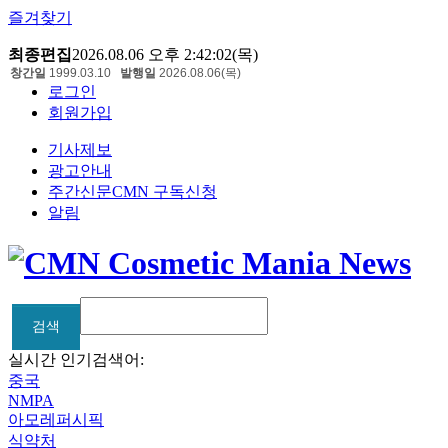
즐겨찾기
최종편집
2026.08.06 오후 2:42:02(목)
창간일
1999.03.10
발행일
2026.08.06(목)
로그인
회원가입
기사제보
광고안내
주간신문CMN 구독신청
알림
검색
검색
실시간 인기검색어:
중국
NMPA
아모레퍼시픽
식약처