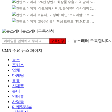
’26년 상반기 화장품 수출 70억 달러 ‘역대 최고’
아모레퍼시픽, 밋유어뷰티 아카데미 2기 발대식
K뷰티, ‘가성비’ 아닌 ‘프리미엄’으로 승부걸어야
2026년 뷰티 핵심 트렌드, ‘F.I.N.D’로 읽는다
뉴스레터구독신청
뉴스레터 구독합니다.
구독신청
CMN 주요 뉴스 페이지
뉴스
포커스
업체
마케팅
유통
신제품
뷰티
인터뷰
사람들
마케팅리뷰