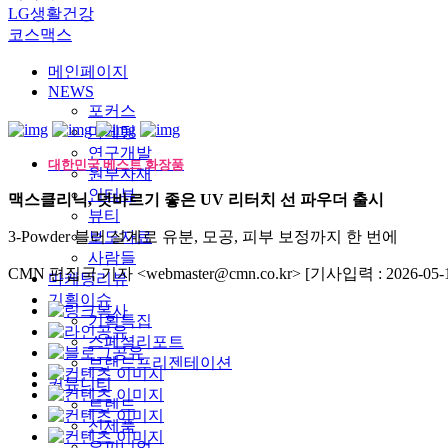
LG생활건강
코스맥스
메인페이지
NEWS
포커스
마케팅
연구개발
대한민국 베스트 화장품
원부자재
인터뷰
맥스클리닉, 덧바르기 좋은 UV 리터치 선 파우더 출시
뷰티
3-Powder 블러 설계로 유분, 모공, 피부 보정까지 한 번에
보도자료
사람들
CMN 편집국 기자 <webmaster@cmn.co.kr>
[기사입력 : 2026-05-1
마케팅리뷰
기획이슈
기획특집
스페셜리포트
브랜드프리젠테이션
커뮤니티
트렌드
신제품
오피니언