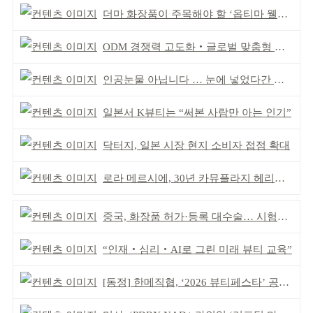
더마 화장품이 주목해야 할 ‘옵티마 웰니스 뮤지엄 약국’
ODM 경쟁력 고도화‧글로벌 맞춤형 제조 역량 강화
인공눈물 아닙니다 … 눈에 넣었다간 각막 손상
일본서 K뷰티는 “써본 사람만 아는 인기”
닥터지, 일본 시장 현지 소비자 접점 확대
로라 메르시에, 30년 카뮤플라지 헤리티지 담아
중국, 화장품 허가·등록 대수술… 시험자료 공용 허용
“인재‧심리‧AI로 그린 미래 뷰티 교육”
[동정] 한메직협, ‘2026 뷰티페스타’ 공동 주최