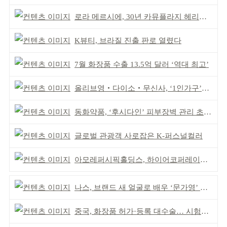
로라 메르시에, 30년 카뮤플라지 헤리티지 담아
K뷰티, 브라질 진출 판로 열렸다
7월 화장품 수출 13.5억 달러 ‘역대 최고’
올리브영‧다이소‧무신사, ‘1인가구’가 이끈다
동화약품, ‘후시다인’ 피부장벽 관리 초점 ‘리브랜딩’
글로벌 관광객 사로잡은 K-퍼스널컬러
아모레퍼시픽홀딩스, 하이어코퍼레이션과 투자계약
나스, 브랜드 새 얼굴로 배우 ‘문가영’ 발탁
중국, 화장품 허가·등록 대수술… 시험자료 공용 허용