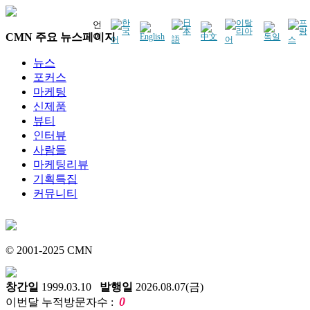
언
CMN 주요 뉴스페이지
어
뉴스
포커스
마케팅
신제품
뷰티
인터뷰
사람들
마케팅리뷰
기획특집
커뮤니티
© 2001-2025 CMN
창간일
1999.03.10
발행일
2026.08.07(금)
0
이번달 누적방문자수 :