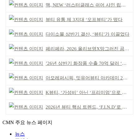
맥, NEW ‘러스터글래스 쉬어 샤인 립스틱’ 출시
뷰티 유통 제 3지대 ‘오프뷰티’가 떴다
다이소몰 상반기 결산, ‘뷰티’가 이끌었다
페리페라, 2026 올리브영X망그러진 곰 콜라보
’26년 상반기 화장품 수출 70억 달러 ‘역대 최고’
아모레퍼시픽, 밋유어뷰티 아카데미 2기 발대식
K뷰티, ‘가성비’ 아닌 ‘프리미엄’으로 승부걸어야
2026년 뷰티 핵심 트렌드, ‘F.I.N.D’로 읽는다
CMN 주요 뉴스 페이지
뉴스