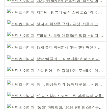
미샤, ‘PDRN NAD+ 라인업 ‘리프팅 마스크’ 출시
지피덤, ‘K-뷰티 필수 쇼핑 코스’ 약국 공략
전 세계 화장품 규제기관장, 서울에 모인다
프레비츠, 올영 매장 50곳 입점 소비자 접점 강화
19개 뷰티 박람회서 찾은 ‘9대 혁신 키워드’
랑방 ‘에끌라 드 아르페쥬’ 하퍼스 바자 화보 공개
손상 케어는 더 강력하게, 포뮬라는 더 산뜻하게!
중국, 화장품 허가·등록 대수술… 시험자료 공용 허용
“인재‧심리‧AI로 그린 미래 뷰티 교육”
[동정] 한메직협, ‘2026 뷰티페스타’ 공동 주최