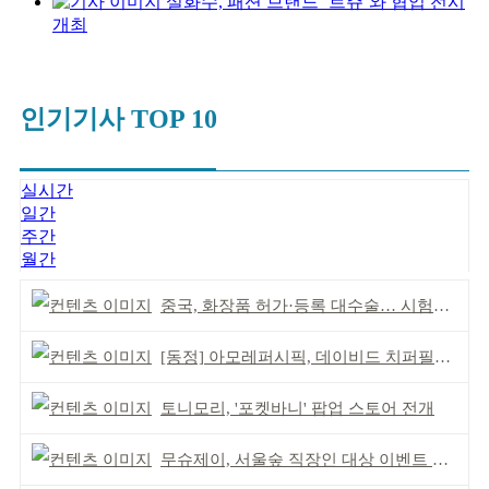
설화수, 패션 브랜드 ‘르쥬’와 협업 전시
개최
인기기사 TOP 10
실시간
일간
주간
월간
중국, 화장품 허가·등록 대수술… 시험자료 공용 허용
[동정] 아모레퍼시픽, 데이비드 치퍼필드 초청 강연
토니모리, '포켓바니' 팝업 스토어 전개
무슈제이, 서울숲 직장인 대상 이벤트 개최