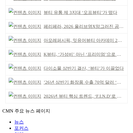
뷰티 유통 제 3지대 ‘오프뷰티’가 떴다
페리페라, 2026 올리브영X망그러진 곰 콜라보
아모레퍼시픽, 밋유어뷰티 아카데미 2기 발대식
K뷰티, ‘가성비’ 아닌 ‘프리미엄’으로 승부걸어야
다이소몰 상반기 결산, ‘뷰티’가 이끌었다
’26년 상반기 화장품 수출 70억 달러 ‘역대 최고’
2026년 뷰티 핵심 트렌드, ‘F.I.N.D’로 읽는다
CMN 주요 뉴스 페이지
뉴스
포커스