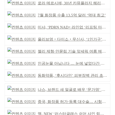
로라 메르시에, 30년 카뮤플라지 헤리티지 담아
7월 화장품 수출 13.5억 달러 ‘역대 최고’
미샤, ‘PDRN NAD+ 라인업 ‘리프팅 마스크’ 출시
올리브영‧다이소‧무신사, ‘1인가구’가 이끈다
젤리 제형·안묻립 기술 앞세워 여름 메이크업 시장 공략
인공눈물 아닙니다 … 눈에 넣었다간 각막 손상
동화약품, ‘후시다인’ 피부장벽 관리 초점 ‘리브랜딩’
나스, 브랜드 새 얼굴로 배우 ‘문가영’ 발탁
중국, 화장품 허가·등록 대수술… 시험자료 공용 허용
맥, NEW ‘러스터글래스 쉬어 샤인 립스틱’ 출시