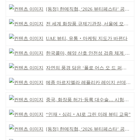
[동정] 한메직협, ‘2026 뷰티페스타’ 공동 주최
전 세계 화장품 규제기관장, 서울에 모인다
UAE 뷰티, 유통‧마케팅 지도가 바뀐다
한국콜마, 해양 산호 안전성 검증 체계 구축
자연의 풍경 담은 ‘폴로 어스 오 드 퍼퓸’ 4종 출시
메종 마르지엘라 레플리카 레이지 선데이 모닝 디퓨저
중국, 화장품 허가·등록 대수술… 시험자료 공용 허용
“인재‧심리‧AI로 그린 미래 뷰티 교육”
[동정] 한메직협, ‘2026 뷰티페스타’ 공동 주최