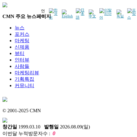
언
CMN 주요 뉴스페이지
어
뉴스
포커스
마케팅
신제품
뷰티
인터뷰
사람들
마케팅리뷰
기획특집
커뮤니티
© 2001-2025 CMN
창간일
1999.03.10
발행일
2026.08.09(일)
0
이번달 누적방문자수 :