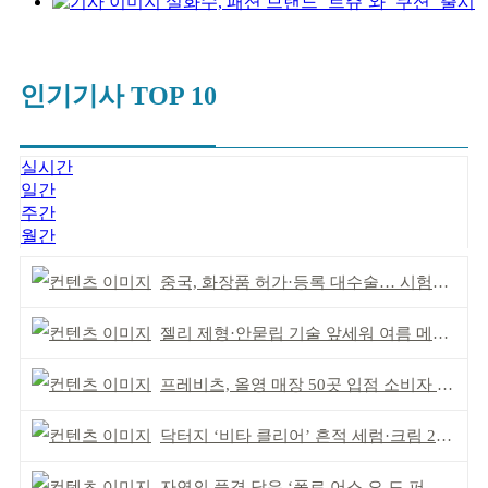
설화수, 패션 브랜드 ‘르쥬’와 ‘쿠션’ 출시
인기기사 TOP 10
실시간
일간
주간
월간
중국, 화장품 허가·등록 대수술… 시험자료 공용 허용
젤리 제형·안묻립 기술 앞세워 여름 메이크업 시장 공략
프레비츠, 올영 매장 50곳 입점 소비자 접점 강화
닥터지 ‘비타 클리어’ 흔적 세럼·크림 2종 출시
자연의 풍경 담은 ‘폴로 어스 오 드 퍼퓸’ 4종 출시