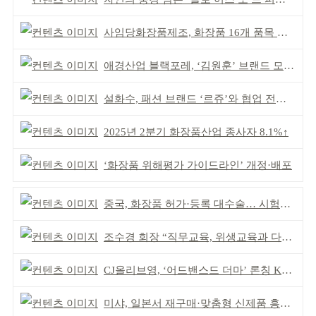
사임당화장품제조, 화장품 16개 품목 할랄인증 획득
애경산업 블랙포레, ‘김원훈’ 브랜드 모델 발탁
설화수, 패션 브랜드 ‘르쥬’와 협업 전시 개최
2025년 2분기 화장품산업 종사자 8.1%↑
‘화장품 위해평가 가이드라인’ 개정·배포
중국, 화장품 허가·등록 대수술… 시험자료 공용 허용
조수경 회장 “직무교육, 위생교육과 다르다”
CJ올리브영, ‘어드밴스드 더마’ 론칭 K더마 육성 박차
미샤, 일본서 재구매·맞춤형 신제품 흥행 ‘쌍끌이’