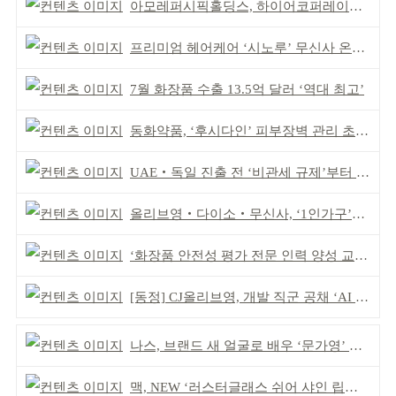
아모레퍼시픽홀딩스, 하이어코퍼레이션과 투자계약
프리미엄 헤어케어 ‘시노루’ 무신사 온라인 입점
7월 화장품 수출 13.5억 달러 ‘역대 최고’
동화약품, ‘후시다인’ 피부장벽 관리 초점 ‘리브랜딩’
UAE‧독일 진출 전 ‘비관세 규제’부터 챙겨야
올리브영‧다이소‧무신사, ‘1인가구’가 이끈다
‘화장품 안전성 평가 전문 인력 양성 교육’ 실시
[동정] CJ올리브영, 개발 직군 공채 ‘AI 과제’ 신설
나스, 브랜드 새 얼굴로 배우 ‘문가영’ 발탁
맥, NEW ‘러스터글래스 쉬어 샤인 립스틱’ 출시