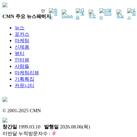
언
CMN 주요 뉴스페이지
어
뉴스
포커스
마케팅
신제품
뷰티
인터뷰
사람들
마케팅리뷰
기획특집
커뮤니티
© 2001-2025 CMN
창간일
1999.03.10
발행일
2026.08.06(목)
0
이번달 누적방문자수 :