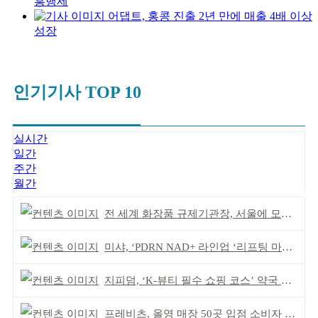
흥행세
어댑트, 홍콩 진출 2년 만에 매출 4배 이상
성장
인기기사 TOP 10
실시간
일간
주간
월간
전 세계 화장품 규제기관장, 서울에 모인다
미샤, ‘PDRN NAD+ 라인업 ‘리프팅 마스크’ 출시
지피덤, ‘K-뷰티 필수 쇼핑 코스’ 약국 공략
프레비츠, 올영 매장 50곳 입점 소비자 접점 강화