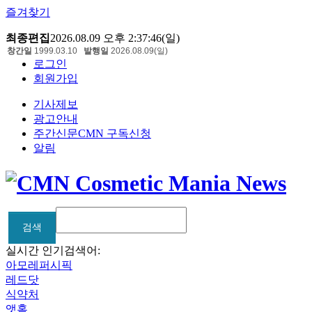
즐겨찾기
최종편집
2026.08.09 오후 2:37:46(일)
창간일
1999.03.10
발행일
2026.08.09(일)
로그인
회원가입
기사제보
광고안내
주간신문CMN 구독신청
알림
검색
검색
실시간 인기검색어:
아모레퍼시픽
레드닷
식약처
앳홈