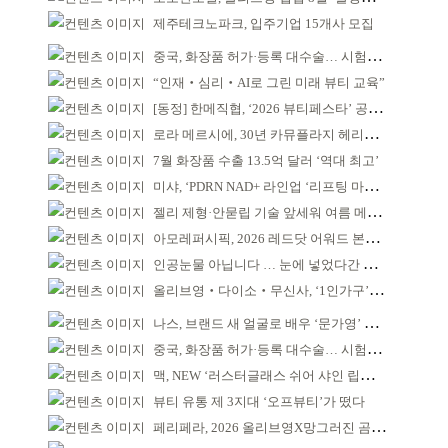
제주테크노파크, 입주기업 15개사 모집
중국, 화장품 허가·등록 대수술… 시험자료 공용 허용
“인재‧심리‧AI로 그린 미래 뷰티 교육”
[동정] 한메직협, ‘2026 뷰티페스타’ 공동 주최
로라 메르시에, 30년 카뮤플라지 헤리티지 담아
7월 화장품 수출 13.5억 달러 ‘역대 최고’
미샤, ‘PDRN NAD+ 라인업 ‘리프팅 마스크’ 출시
젤리 제형·안묻립 기술 앞세워 여름 메이크업 시장 공략
아모레퍼시픽, 2026 레드닷 어워드 본상 2개 수상
인공눈물 아닙니다 … 눈에 넣었다간 각막 손상
올리브영‧다이소‧무신사, ‘1인가구’가 이끈다
나스, 브랜드 새 얼굴로 배우 ‘문가영’ 발탁
중국, 화장품 허가·등록 대수술… 시험자료 공용 허용
맥, NEW ‘러스터글래스 쉬어 샤인 립스틱’ 출시
뷰티 유통 제 3지대 ‘오프뷰티’가 떴다
페리페라, 2026 올리브영X망그러진 곰 콜라보