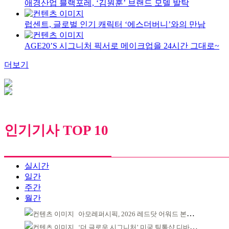
애경산업 블랙포레, ‘김원훈’ 브랜드 모델 발탁
럽센트, 글로벌 인기 캐릭터 ‘에스더버니’와의 만남
AGE20’S 시그니처 픽서로 메이크업을 24시간 그대로~
더보기
인기기사 TOP 10
실시간
일간
주간
월간
아모레퍼시픽, 2026 레드닷 어워드 본상 2개 수상
‘더 글로우 시그니처’ 미국 틱톡샵 디바이스 부문 1위