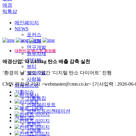
애경
틱톡샵
메인페이지
NEWS
포커스
마케팅
연구개발
대한민국 베스트 화장품
원부자재
인터뷰
애경산업, 약 2,453kg 탄소 배출 감축 실천
뷰티
‘환경의 날’ 맞아 7일간 ‘디지털 탄소 다이어트’ 진행
보도자료
사람들
CMN 편집국 기자 <webmaster@cmn.co.kr>
[기사입력 : 2026-06-0
마케팅리뷰
기획이슈
기획특집
스페셜리포트
브랜드프리젠테이션
커뮤니티
트렌드
신제품