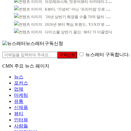
아모레퍼시픽, 밋유어뷰티 아카데미 2기 발대식
K뷰티, ‘가성비’ 아닌 ‘프리미엄’으로 승부걸어야
’26년 상반기 화장품 수출 70억 달러 ‘역대 최고’
2026년 뷰티 핵심 트렌드, ‘F.I.N.D’로 읽는다
다이소몰 상반기 결산, ‘뷰티’가 이끌었다
뉴스레터구독신청
뉴스레터 구독합니다.
구독신청
CMN 주요 뉴스 페이지
뉴스
포커스
업체
마케팅
유통
신제품
뷰티
인터뷰
사람들