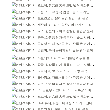
오브제, 정용화 홍콩 모델 발탁 중화권 공략 강화
이옴, 시코르 정식 입점…온·오프라인 유통망 확대
모로칸오일, 올리브영 협업 8월 ‘올영픽’ 선정
제주테크노파크, 입주기업 15개사 모집
나스, 한번의 터치로 강렬한 몰입감 선사
중국, 화장품 허가·등록 대수술… 시험자료 공용 허용
클라랑스, 다크서클·눈가 주름 한 번에 더블 케어
클렌미, 화해 꼼평가단서 높은 평가 받아
아모레퍼시픽, 2026 레드닷 어워드 본상 2개 수상
중국, 화장품 허가·등록 대수술… 시험자료 공용 허용
티르티르, ‘BTS 더 시티 아리랑-뉴욕’ 참여
클라랑스, 다크서클·눈가 주름 한 번에 더블 케어
나스, 한번의 터치로 강렬한 몰입감 선사
‘더 글로우 시그니처’ 미국 틱톡샵 디바이스 부문 1위
오브제, 정용화 홍콩 모델 발탁 중화권 공략 강화
UAE 뷰티, 유통‧마케팅 지도가 바뀐다
모로칸오일, 올리브영 협업 8월 ‘올영픽’ 선정