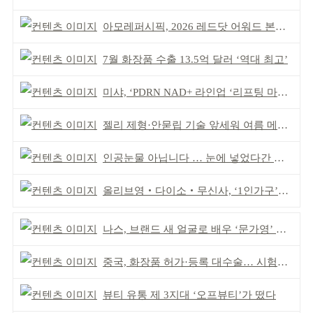
아모레퍼시픽, 2026 레드닷 어워드 본상 2개 수상
7월 화장품 수출 13.5억 달러 ‘역대 최고’
미샤, ‘PDRN NAD+ 라인업 ‘리프팅 마스크’ 출시
젤리 제형·안묻립 기술 앞세워 여름 메이크업 시장 공략
인공눈물 아닙니다 … 눈에 넣었다간 각막 손상
올리브영‧다이소‧무신사, ‘1인가구’가 이끈다
나스, 브랜드 새 얼굴로 배우 ‘문가영’ 발탁
중국, 화장품 허가·등록 대수술… 시험자료 공용 허용
뷰티 유통 제 3지대 ‘오프뷰티’가 떴다