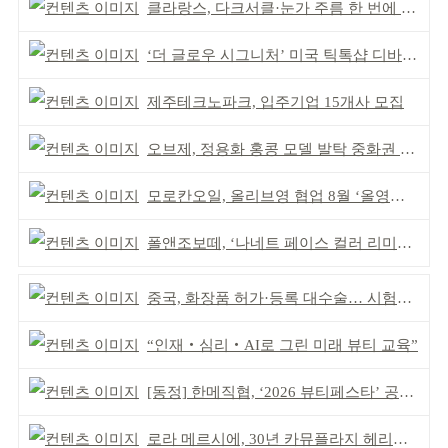
클라랑스, 다크서클·눈가 주름 한 번에 더블 케어
‘더 글로우 시그니처’ 미국 틱톡샵 디바이스 부문 1위
제주테크노파크, 입주기업 15개사 모집
오브제, 정용화 홍콩 모델 발탁 중화권 공략 강화
모로칸오일, 올리브영 협업 8월 ‘올영픽’ 선정
폴앤조보떼, ‘나네트 페이스 컬러 리미티드’ 출시
중국, 화장품 허가·등록 대수술… 시험자료 공용 허용
“인재‧심리‧AI로 그린 미래 뷰티 교육”
[동정] 한메직협, ‘2026 뷰티페스타’ 공동 주최
로라 메르시에, 30년 카뮤플라지 헤리티지 담아