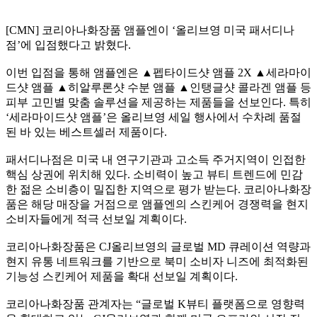
[CMN] 코리아나화장품 앰플엔이 ‘올리브영 미국 패서디나
점’에 입점했다고 밝혔다.
이번 입점을 통해 앰플엔은 ▲펩타이드샷 앰플 2X ▲세라마이
드샷 앰플 ▲히알루론샷 수분 앰플 ▲인탱글샷 콜라겐 앰플 등
피부 고민별 맞춤 솔루션을 제공하는 제품들을 선보인다. 특히
‘세라마이드샷 앰플’은 올리브영 세일 행사에서 수차례 품절
된 바 있는 베스트셀러 제품이다.
패서디나점은 미국 내 연구기관과 고소득 주거지역이 인접한
핵심 상권에 위치해 있다. 소비력이 높고 뷰티 트렌드에 민감
한 젊은 소비층이 밀집한 지역으로 평가 받는다. 코리아나화장
품은 해당 매장을 거점으로 앰플엔의 스킨케어 경쟁력을 현지
소비자들에게 적극 선보일 계획이다.
코리아나화장품은 CJ올리브영의 글로벌 MD 큐레이션 역량과
현지 유통 네트워크를 기반으로 북미 소비자 니즈에 최적화된
기능성 스킨케어 제품을 확대 선보일 계획이다.
코리아나화장품 관계자는 “글로벌 K뷰티 플랫폼으로 영향력