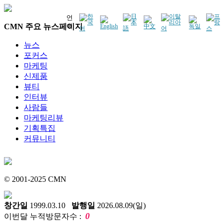
언
CMN 주요 뉴스페이지
어
뉴스
포커스
마케팅
신제품
뷰티
인터뷰
사람들
마케팅리뷰
기획특집
커뮤니티
© 2001-2025 CMN
창간일
1999.03.10
발행일
2026.08.09(일)
0
이번달 누적방문자수 :