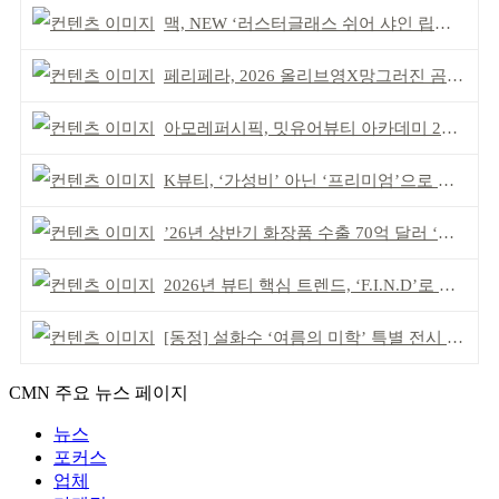
맥, NEW ‘러스터글래스 쉬어 샤인 립스틱’ 출시
페리페라, 2026 올리브영X망그러진 곰 콜라보
아모레퍼시픽, 밋유어뷰티 아카데미 2기 발대식
K뷰티, ‘가성비’ 아닌 ‘프리미엄’으로 승부걸어야
’26년 상반기 화장품 수출 70억 달러 ‘역대 최고’
2026년 뷰티 핵심 트렌드, ‘F.I.N.D’로 읽는다
[동정] 설화수 ‘여름의 미학’ 특별 전시 개최
CMN 주요 뉴스 페이지
뉴스
포커스
업체