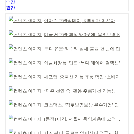
주간
월간
아마존 프라임데이, K뷰티가 이끈다
미국 세포라 매장 580곳에 ‘올리브영 K뷰티에딧’ 론칭
두피 유분·정수리 냄새·볼륨 한 번에 잡는다
이넬화장품, 입큰 ‘누디 레이어 컬렉션’ 출시
세포랩, 중국산 가품 유통 확인 ‘소비자 주의’ 당부
‘제주 천연 쑥’ 활용 주름개선 기능성 식약처 심사 통과
코스맥스, ‘직무발명보상 우수기업’ 인증 획득 IP 경영 강화
[동정] 애경, 서울시 취약계층에 53억 제품 기부
샤넬 뷰티, 글로벌 앰버서더 정국과 향수 캠페인 공개