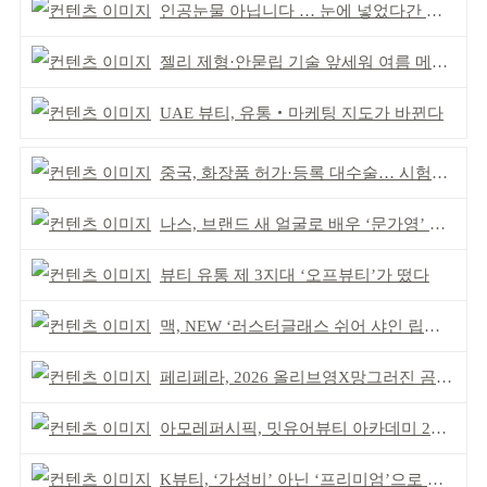
인공눈물 아닙니다 … 눈에 넣었다간 각막 손상
젤리 제형·안묻립 기술 앞세워 여름 메이크업 시장 공략
UAE 뷰티, 유통‧마케팅 지도가 바뀐다
중국, 화장품 허가·등록 대수술… 시험자료 공용 허용
나스, 브랜드 새 얼굴로 배우 ‘문가영’ 발탁
뷰티 유통 제 3지대 ‘오프뷰티’가 떴다
맥, NEW ‘러스터글래스 쉬어 샤인 립스틱’ 출시
페리페라, 2026 올리브영X망그러진 곰 콜라보
아모레퍼시픽, 밋유어뷰티 아카데미 2기 발대식
K뷰티, ‘가성비’ 아닌 ‘프리미엄’으로 승부걸어야