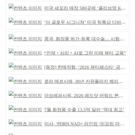
미국 세포라 매장 580곳에 ‘올리브영 K뷰티에딧’ 론칭
‘더 글로우 시그니처’ 미국 틱톡샵 디바이스 부문 1위
중국, 화장품 허가·등록 대수술… 시험자료 공용 허용
“인재‧심리‧AI로 그린 미래 뷰티 교육”
[동정] 한메직협, ‘2026 뷰티페스타’ 공동 주최
로라 메르시에, 30년 카뮤플라지 헤리티지 담아
아모레퍼시픽, 2026 레드닷 어워드 본상 2개 수상
7월 화장품 수출 13.5억 달러 ‘역대 최고’
미샤, ‘PDRN NAD+ 라인업 ‘리프팅 마스크’ 출시