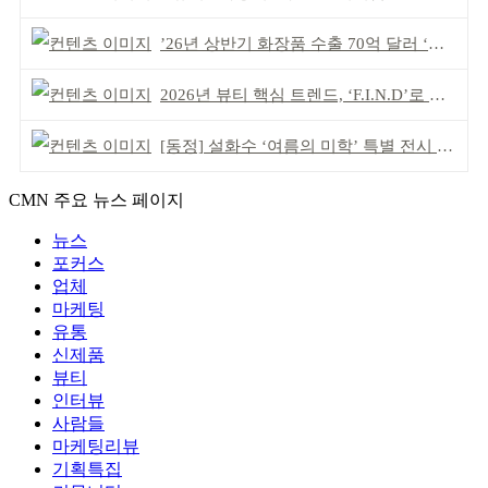
’26년 상반기 화장품 수출 70억 달러 ‘역대 최고’
2026년 뷰티 핵심 트렌드, ‘F.I.N.D’로 읽는다
[동정] 설화수 ‘여름의 미학’ 특별 전시 개최
CMN 주요 뉴스 페이지
뉴스
포커스
업체
마케팅
유통
신제품
뷰티
인터뷰
사람들
마케팅리뷰
기획특집