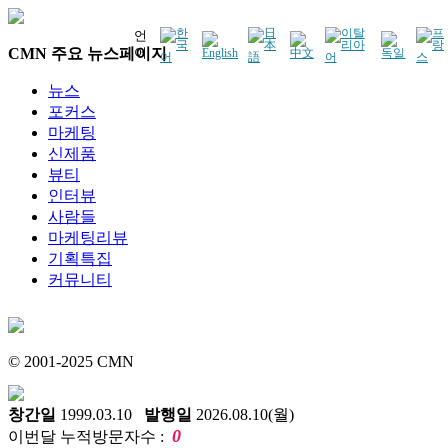
언
CMN 주요 뉴스페이지
어
뉴스
포커스
마케팅
신제품
뷰티
인터뷰
사람들
마케팅리뷰
기획특집
커뮤니티
© 2001-2025 CMN
창간일
1999.03.10
발행일
2026.08.10(월)
0
이번달 누적방문자수 :