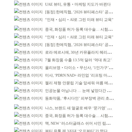
UAE 뷰티, 유통‧마케팅 지도가 바뀐다
[동정] 한메직협, ‘2026 뷰티페스타’ 공동 주최
“인재‧심리‧AI로 그린 미래 뷰티 교육”
중국, 화장품 허가·등록 대수술… 시험자료 공용 허용
“인재‧심리‧AI로 그린 미래 뷰티 교육”
[동정] 한메직협, ‘2026 뷰티페스타’ 공동 주최
로라 메르시에, 30년 카뮤플라지 헤리티지 담아
7월 화장품 수출 13.5억 달러 ‘역대 최고’
올리브영‧다이소‧무신사, ‘1인가구’가 이끈다
미샤, ‘PDRN NAD+ 라인업 ‘리프팅 마스크’ 출시
젤리 제형·안묻립 기술 앞세워 여름 메이크업 시장 공략
인공눈물 아닙니다 … 눈에 넣었다간 각막 손상
동화약품, ‘후시다인’ 피부장벽 관리 초점 ‘리브랜딩’
나스, 브랜드 새 얼굴로 배우 ‘문가영’ 발탁
중국, 화장품 허가·등록 대수술… 시험자료 공용 허용
맥, NEW ‘러스터글래스 쉬어 샤인 립스틱’ 출시
뷰티 유통 제 3지대 ‘오프뷰티’가 떴다