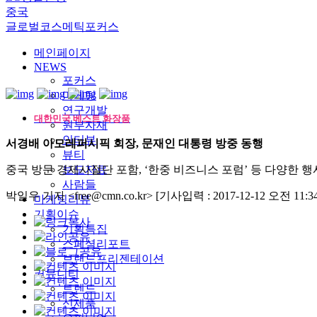
중국
글로벌코스메틱포커스
메인페이지
NEWS
포커스
마케팅
연구개발
대한민국 베스트 화장품
원부자재
인터뷰
서경배 아모레퍼시픽 회장, 문재인 대통령 방중 동행
뷰티
중국 방문 경제사절단 포함, ‘한중 비즈니스 포럼’ 등 다양한 행
보도자료
사람들
박일우 기자 <free@cmn.co.kr>
[기사입력 : 2017-12-12 오전 11:34
마케팅리뷰
기획이슈
기획특집
스페셜리포트
브랜드프리젠테이션
커뮤니티
트렌드
신제품