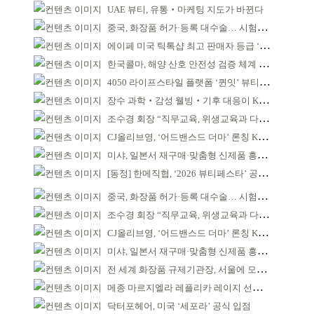
UAE 뷰티, 유통‧마케팅 지도가 바뀐다
중국, 화장품 허가·등록 대수술… 시험자료 공용 허용
에이페 미국 틱톡샵 최고 판매자 등급 ‘Tier 5’ 달성
한국콜마, 해양 산호 안전성 검증 체계 구축
4050 라이프스타일 플랫폼 ‘퀸잇’ 뷰티 성장세
장수 과학‧감성 웰빙‧기후 대응이 K뷰티 성패 좌우
조수경 회장 “직무교육, 위생교육과 다르다”
CJ올리브영, ‘어드밴스드 더마’ 론칭 K더마 육성 박차
미샤, 일본서 재구매·맞춤형 신제품 흥행 ‘쌍끌이’
[동정] 한메직협, ‘2026 뷰티페스타’ 공동 주최
중국, 화장품 허가·등록 대수술… 시험자료 공용 허용
조수경 회장 “직무교육, 위생교육과 다르다”
CJ올리브영, ‘어드밴스드 더마’ 론칭 K더마 육성 박차
미샤, 일본서 재구매·맞춤형 신제품 흥행 ‘쌍끌이’
전 세계 화장품 규제기관장, 서울에 모인다
메종 마르지엘라 레플리카 레이지 선데이 모닝 디퓨저
닥터포헤어, 미국 ‘세포라’ 공식 입점