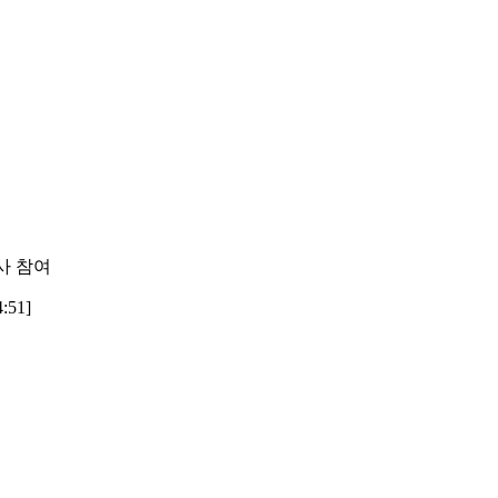
사 참여
:51]