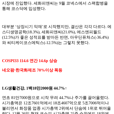
시장에 진입했다. 세화피앤씨는 9월 코넥스에서 스팩합병을
통해 코스닥에 입성했다.
대부분 ‘상장시기 악재’로 시작했지만, 결산은 각각 다르다. 에
스디생명공학(18.3%), 세화피앤씨(21.0%), 에스엔피월드
(12.5%)가 좋은 성적표를 받아든 반면, 아우딘퓨쳐스(-36.4%)
와 씨티케이코스메틱스(-12.5%)는 그렇치 못했다.
COSPI33 114.6 연간 14.6p 상승
네오팜·한국화제조 70%이상 폭등
LG생활건강, 1백18만2000원 44.7%↑
연초 81만7000원으로 시작 무려 44.7%나 주가를 끌어올렸다.
시가총액은 12조7601억에서 18조4607억으로 5조7006억이나
불리면서 화장품 업종 시가총액 2위에서 단숨에 1위로 뛰어올
랐다. 12월 26일 현재 코스피 시가총액 기준 순위에도 18위에