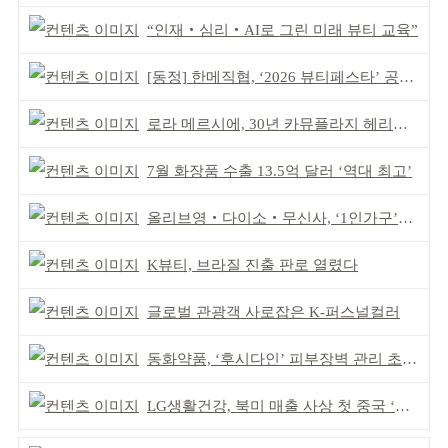
“인재‧심리‧AI로 그린 미래 뷰티 교육”
[동정] 한메직협, ‘2026 뷰티페스타’ 공동 주최
로라 메르시에, 30년 카뮤플라지 헤리티지 담아
7월 화장품 수출 13.5억 달러 ‘역대 최고’
올리브영‧다이소‧무신사, ‘1인가구’가 이끈다
K뷰티, 브라질 진출 판로 열렸다
글로벌 관광객 사로잡은 K-퍼스널컬러
동화약품, ‘후시다인’ 피부장벽 관리 초점 ‘리브랜딩’
LG생활건강, 북미 매출 사상 첫 중국 ‘추월’