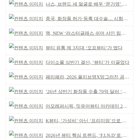
나스, 브랜드 새 얼굴로 배우 ‘문가영’ 발탁
중국, 화장품 허가·등록 대수술… 시험자료 공용 허용
맥, NEW ‘러스터글래스 쉬어 샤인 립스틱’ 출시
뷰티 유통 제 3지대 ‘오프뷰티’가 떴다
다이소몰 상반기 결산, ‘뷰티’가 이끌었다
페리페라, 2026 올리브영X망그러진 곰 콜라보
’26년 상반기 화장품 수출 70억 달러 ‘역대 최고’
아모레퍼시픽, 밋유어뷰티 아카데미 2기 발대식
K뷰티, ‘가성비’ 아닌 ‘프리미엄’으로 승부걸어야
2026년 뷰티 핵심 트렌드, ‘F.I.N.D’로 읽는다