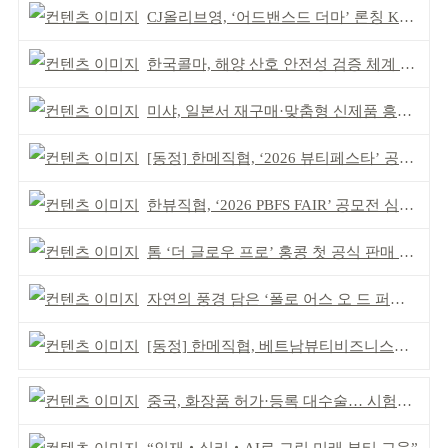
CJ올리브영, ‘어드밴스드 더마’ 론칭 K더마 육성 박차
한국콜마, 해양 산호 안전성 검증 체계 구축
미샤, 일본서 재구매·맞춤형 신제품 흥행 ‘쌍끌이’
[동정] 한메직협, ‘2026 뷰티페스타’ 공동 주최
한뷰직협, ‘2026 PBFS FAIR’ 공모전 심사 성료
톰 ‘더 글로우 프로’ 홍콩 첫 공식 판매 완판
자연의 풍경 담은 ‘폴로 어스 오 드 퍼퓸’ 4종 출시
[동정] 한메직협, 베트남뷰티비즈니스협회와 MOU
중국, 화장품 허가·등록 대수술… 시험자료 공용 허용