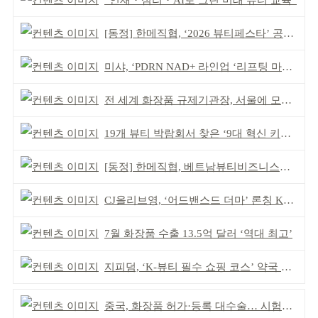
“인재‧심리‧AI로 그린 미래 뷰티 교육”
[동정] 한메직협, ‘2026 뷰티페스타’ 공동 주최
미샤, ‘PDRN NAD+ 라인업 ‘리프팅 마스크’ 출시
전 세계 화장품 규제기관장, 서울에 모인다
19개 뷰티 박람회서 찾은 ‘9대 혁신 키워드’
[동정] 한메직협, 베트남뷰티비즈니스협회와 MOU
CJ올리브영, ‘어드밴스드 더마’ 론칭 K더마 육성 박차
7월 화장품 수출 13.5억 달러 ‘역대 최고’
지피덤, ‘K-뷰티 필수 쇼핑 코스’ 약국 공략
중국, 화장품 허가·등록 대수술… 시험자료 공용 허용