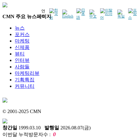
언
CMN 주요 뉴스페이지
어
뉴스
포커스
마케팅
신제품
뷰티
인터뷰
사람들
마케팅리뷰
기획특집
커뮤니티
© 2001-2025 CMN
창간일
1999.03.10
발행일
2026.08.07(금)
0
이번달 누적방문자수 :