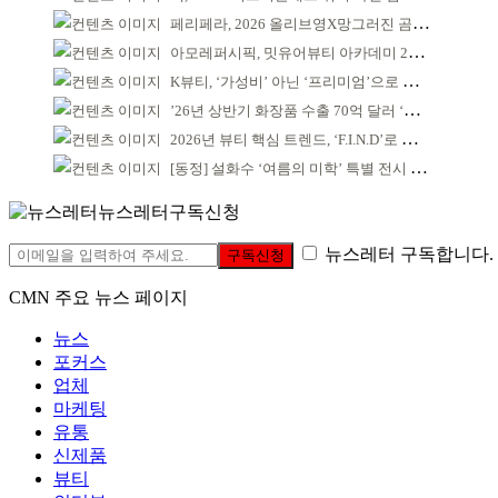
페리페라, 2026 올리브영X망그러진 곰 콜라보
아모레퍼시픽, 밋유어뷰티 아카데미 2기 발대식
K뷰티, ‘가성비’ 아닌 ‘프리미엄’으로 승부걸어야
’26년 상반기 화장품 수출 70억 달러 ‘역대 최고’
2026년 뷰티 핵심 트렌드, ‘F.I.N.D’로 읽는다
[동정] 설화수 ‘여름의 미학’ 특별 전시 개최
뉴스레터구독신청
뉴스레터 구독합니다.
구독신청
CMN 주요 뉴스 페이지
뉴스
포커스
업체
마케팅
유통
신제품
뷰티