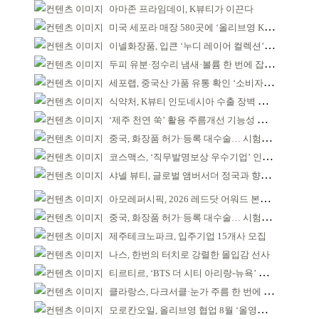
아마존 프라임데이, K뷰티가 이끈다
미국 세포라 매장 580곳에 ‘올리브영 K뷰티에딧’ 론칭
이넬화장품, 입큰 ‘누디 레이어 컬렉션’ 출시
두피 유분·정수리 냄새·볼륨 한 번에 잡는다
세포랩, 중국산 가품 유통 확인 ‘소비자 주의’ 당부
식약처, K뷰티 인도네시아 수출 장벽 완화 성과
‘제주 천연 쑥’ 활용 주름개선 기능성 식약처 심사 통과
중국, 화장품 허가·등록 대수술… 시험자료 공용 허용
코스맥스, ‘직무발명보상 우수기업’ 인증 획득 IP 경영 강화
샤넬 뷰티, 글로벌 앰버서더 정국과 향수 캠페인 공개
아모레퍼시픽, 2026 레드닷 어워드 본상 2개 수상
중국, 화장품 허가·등록 대수술… 시험자료 공용 허용
제주테크노파크, 입주기업 15개사 모집
나스, 한번의 터치로 강렬한 몰입감 선사
티르티르, ‘BTS 더 시티 아리랑-뉴욕’ 참여
클라랑스, 다크서클·눈가 주름 한 번에 더블 케어
모로칸오일, 올리브영 협업 8월 ‘올영픽’ 선정