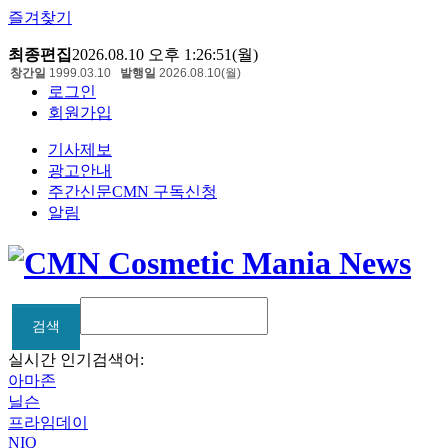
즐겨찾기
최종편집
2026.08.10 오후 1:26:51(월)
창간일
1999.03.10
발행일
2026.08.10(월)
로그인
회원가입
기사제보
광고안내
주간신문CMN 구독신청
알림
검색
검색
실시간 인기검색어:
아마존
닐슨
프라임데이
NIQ