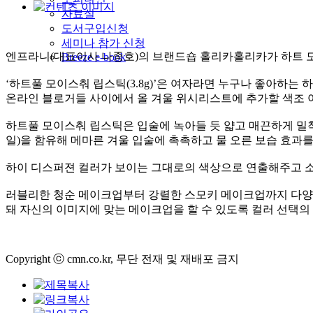
자료실
도서구입신청
세미나 참가 신청
엔프라니(대표이사 나종호)의 브랜드숍 홀리카홀리카가 하트 모
Breeze e-book
‘하트풀 모이스춰 립스틱(3.8g)’은 여자라면 누구나 좋아하
온라인 블로거들 사이에서 올 겨울 위시리스트에 추가할 색조 
하트풀 모이스춰 립스틱은 입술에 녹아들 듯 얇고 매끈하게 밀착
일)을 함유해 메마른 겨울 입술에 촉촉하고 물 오른 보습 효과를
하이 디스퍼젼 컬러가 보이는 그대로의 색상으로 연출해주고 소
러블리한 청순 메이크업부터 강렬한 스모키 메이크업까지 다양한 분
돼 자신의 이미지에 맞는 메이크업을 할 수 있도록 컬러 선택의 
Copyright ⓒ cmn.co.kr, 무단 전재 및 재배포 금지