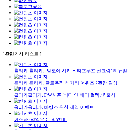
[ 관련기사 리스트 ]
홀리카 홀리카, ‘알로에 시카 워터프루프 선크림’ 리뉴얼
홀리카 홀리카, 글로우픽·레페리 어워즈 2관왕 달성
홀리카홀리카, F/W시즌 '버터 앤 베터 컬렉션' 출시
홀리카홀리카, 바캉스 위한 세일 이벤트
씨스타 ·정일우 눈 맞았네!