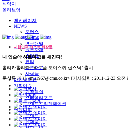
식약처
올리브영
메인페이지
NEWS
포커스
마케팅
연구개발
대한민국 베스트 화장품
원부자재
인터뷰
내 입술에 하트마크를 새긴다!
뷰티
홀리카홀리카, ‘하트풀 모이스춰 립스틱’ 출시
보도자료
사람들
문상록 기자 <mir1967@cmn.co.kr>
[기사입력 : 2011-12-23 오전 9:
마케팅리뷰
기획이슈
기획특집
스페셜리포트
브랜드프리젠테이션
커뮤니티
트렌드
신제품
오피니언