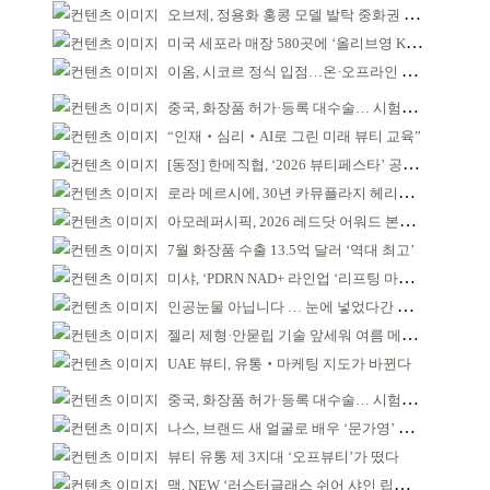
오브제, 정용화 홍콩 모델 발탁 중화권 공략 강화
미국 세포라 매장 580곳에 ‘올리브영 K뷰티에딧’ 론칭
이옴, 시코르 정식 입점…온·오프라인 유통망 확대
중국, 화장품 허가·등록 대수술… 시험자료 공용 허용
“인재‧심리‧AI로 그린 미래 뷰티 교육”
[동정] 한메직협, ‘2026 뷰티페스타’ 공동 주최
로라 메르시에, 30년 카뮤플라지 헤리티지 담아
아모레퍼시픽, 2026 레드닷 어워드 본상 2개 수상
7월 화장품 수출 13.5억 달러 ‘역대 최고’
미샤, ‘PDRN NAD+ 라인업 ‘리프팅 마스크’ 출시
인공눈물 아닙니다 … 눈에 넣었다간 각막 손상
젤리 제형·안묻립 기술 앞세워 여름 메이크업 시장 공략
UAE 뷰티, 유통‧마케팅 지도가 바뀐다
중국, 화장품 허가·등록 대수술… 시험자료 공용 허용
나스, 브랜드 새 얼굴로 배우 ‘문가영’ 발탁
뷰티 유통 제 3지대 ‘오프뷰티’가 떴다
맥, NEW ‘러스터글래스 쉬어 샤인 립스틱’ 출시