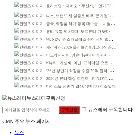
올리브영‧다이소‧무신사, ‘1인가구’가 이끈다
나스, 브랜드 새 얼굴로 배우 ‘문가영’ 발탁
중국, 화장품 허가·등록 대수술… 시험자료 공용 허용
뷰티 유통 제 3지대 ‘오프뷰티’가 떴다
맥, NEW ‘러스터글래스 쉬어 샤인 립스틱’ 출시
페리페라, 2026 올리브영X망그러진 곰 콜라보
아모레퍼시픽, 밋유어뷰티 아카데미 2기 발대식
K뷰티, ‘가성비’ 아닌 ‘프리미엄’으로 승부걸어야
’26년 상반기 화장품 수출 70억 달러 ‘역대 최고’
2026년 뷰티 핵심 트렌드, ‘F.I.N.D’로 읽는다
다이소몰 상반기 결산, ‘뷰티’가 이끌었다
뉴스레터구독신청
뉴스레터 구독합니다.
구독신청
CMN 주요 뉴스 페이지
뉴스