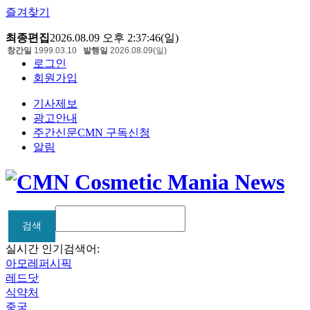
즐겨찾기
최종편집
2026.08.09 오후 2:37:46(일)
창간일
1999.03.10
발행일
2026.08.09(일)
로그인
회원가입
기사제보
광고안내
주간신문CMN 구독신청
알림
검색
검색
실시간 인기검색어:
아모레퍼시픽
레드닷
식약처
중국