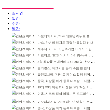
실시간
일간
주간
월간
아모레퍼시픽, 2026 레드닷 어워드 본상 2개 수상
나스, 한번의 터치로 강렬한 몰입감 선사
제주테크노파크, 입주기업 15개사 모집
티르티르, ‘BTS 더 시티 아리랑-뉴욕’ 참여
3월 화장품 소매판매 3조1,861억 ‘완연한 회복’
클라랑스, 다크서클·눈가 주름 한 번에 더블 케어
폴앤조보떼, ‘나네트 페이스 컬러 리미티드’ 출시
중국, 화장품 허가·등록 대수술… 시험자료 공용 허용
19개 뷰티 박람회서 찾은 ‘9대 혁신 키워드’
이옴, 시코르 정식 입점…온·오프라인 유통망 확대
아모레퍼시픽, 2026 레드닷 어워드 본상 2개 수상
중국, 화장품 허가·등록 대수술… 시험자료 공용 허용