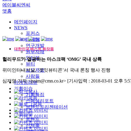
에이블씨엔씨
앳홈
메인페이지
NEWS
포커스
마케팅
연구개발
대한민국 베스트 화장품
원부자재
인터뷰
헐리우드가 열광하는 마스크팩 ‘OMG’ 국내 상륙
뷰티
위미인터내셔날, ‘겟잇뷰티콘’서 국내 론칭 행사 진행
보도자료
사람들
심재영 기자 <jysim@cmn.co.kr>
[기사입력 : 2018-03-01 오후 5:57
마케팅리뷰
기획이슈
기획특집
스페셜리포트
브랜드프리젠테이션
커뮤니티
트렌드
신제품