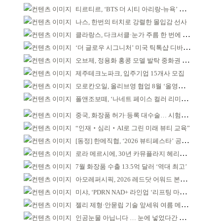
티르티르, ‘BTS 더 시티 아리랑-뉴욕’ 참여
나스, 한번의 터치로 강렬한 몰입감 선사
클라랑스, 다크서클·눈가 주름 한 번에 더블 케어
‘더 글로우 시그니처’ 미국 틱톡샵 디바이스 부문 1위
오브제, 정용화 홍콩 모델 발탁 중화권 공략 강화
제주테크노파크, 입주기업 15개사 모집
모로칸오일, 올리브영 협업 8월 ‘올영픽’ 선정
폴앤조보떼, ‘나네트 페이스 컬러 리미티드’ 출시
중국, 화장품 허가·등록 대수술… 시험자료 공용 허용
“인재‧심리‧AI로 그린 미래 뷰티 교육”
[동정] 한메직협, ‘2026 뷰티페스타’ 공동 주최
로라 메르시에, 30년 카뮤플라지 헤리티지 담아
7월 화장품 수출 13.5억 달러 ‘역대 최고’
아모레퍼시픽, 2026 레드닷 어워드 본상 2개 수상
미샤, ‘PDRN NAD+ 라인업 ‘리프팅 마스크’ 출시
젤리 제형·안묻립 기술 앞세워 여름 메이크업 시장 공략
인공눈물 아닙니다 … 눈에 넣었다간 각막 손상