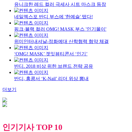
유니크한 레드 컬러 극세사 시트 마스크 등장
네일엑스포 반디 부스에 '한예슬' 떴다!
핑크·블랙 컬러 OMG! MASK 부스 '인기몰이'
위미인터내셔날-정화예대 산학협력 협약 체결
‘OMG! MASK’ 겟잇뷰티콘서 ‘인기’
반디. 2018 비상 위한 브랜드 전략 공유
반디, 홍콩서 ‘K-Nail’ 리더 위상 뽐내
더보기
인기기사 TOP 10