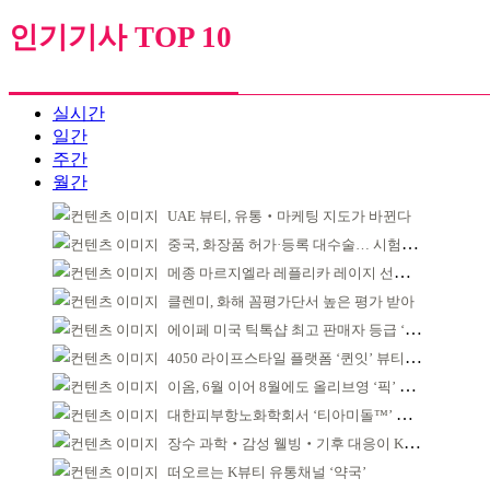
인기기사 TOP 10
실시간
일간
주간
월간
UAE 뷰티, 유통‧마케팅 지도가 바뀐다
중국, 화장품 허가·등록 대수술… 시험자료 공용 허용
메종 마르지엘라 레플리카 레이지 선데이 모닝 디퓨저
클렌미, 화해 꼼평가단서 높은 평가 받아
에이페 미국 틱톡샵 최고 판매자 등급 ‘Tier 5’ 달성
4050 라이프스타일 플랫폼 ‘퀸잇’ 뷰티 성장세
이옴, 6월 이어 8월에도 올리브영 ‘픽’ 선정
대한피부항노화학회서 ‘티아미돌™’ 임상 근거 공유
장수 과학‧감성 웰빙‧기후 대응이 K뷰티 성패 좌우
떠오르는 K뷰티 유통채널 ‘약국’