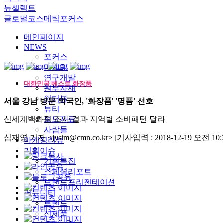
뉴셀렉트
글로벌코스메틱포커스
메인페이지
NEWS
포커스
마케팅
연구개발
대한민국 베스트 화장품
원부자재
인터뷰
서울 강남 방문 외국인, '화장품' '명품' 선호
뷰티
신세계백화점 조사 결과 지역별 소비패턴 달라
보도자료
사람들
심재영 기자 <jysim@cmn.co.kr>
[기사입력 : 2018-12-19 오전 10:3
마케팅리뷰
기획이슈
기획특집
스페셜리포트
브랜드프리젠테이션
커뮤니티
트렌드
신제품