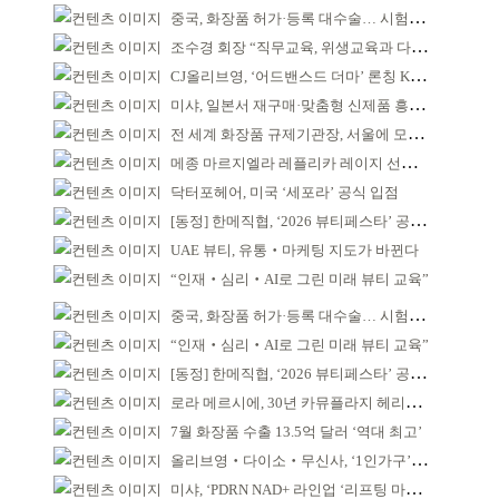
중국, 화장품 허가·등록 대수술… 시험자료 공용 허용
조수경 회장 “직무교육, 위생교육과 다르다”
CJ올리브영, ‘어드밴스드 더마’ 론칭 K더마 육성 박차
미샤, 일본서 재구매·맞춤형 신제품 흥행 ‘쌍끌이’
전 세계 화장품 규제기관장, 서울에 모인다
메종 마르지엘라 레플리카 레이지 선데이 모닝 디퓨저
닥터포헤어, 미국 ‘세포라’ 공식 입점
[동정] 한메직협, ‘2026 뷰티페스타’ 공동 주최
UAE 뷰티, 유통‧마케팅 지도가 바뀐다
“인재‧심리‧AI로 그린 미래 뷰티 교육”
중국, 화장품 허가·등록 대수술… 시험자료 공용 허용
“인재‧심리‧AI로 그린 미래 뷰티 교육”
[동정] 한메직협, ‘2026 뷰티페스타’ 공동 주최
로라 메르시에, 30년 카뮤플라지 헤리티지 담아
7월 화장품 수출 13.5억 달러 ‘역대 최고’
올리브영‧다이소‧무신사, ‘1인가구’가 이끈다
미샤, ‘PDRN NAD+ 라인업 ‘리프팅 마스크’ 출시