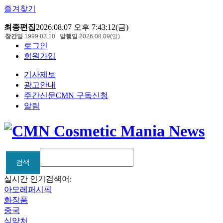
즐겨찾기
최종편집
2026.08.07 오후 7:43:12(금)
창간일
1999.03.10
발행일
2026.08.09(일)
로그인
회원가입
기사제보
광고안내
주간신문CMN 구독신청
알림
검색
검색
실시간 인기검색어:
아모레퍼시픽
화장품
중국
식약처