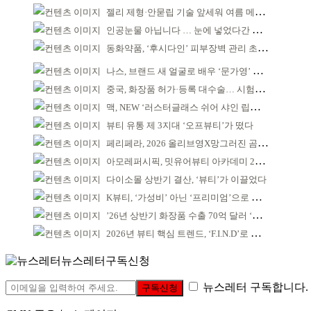
젤리 제형·안묻립 기술 앞세워 여름 메이크업 시장 공략
인공눈물 아닙니다 … 눈에 넣었다간 각막 손상
동화약품, ‘후시다인’ 피부장벽 관리 초점 ‘리브랜딩’
나스, 브랜드 새 얼굴로 배우 ‘문가영’ 발탁
중국, 화장품 허가·등록 대수술… 시험자료 공용 허용
맥, NEW ‘러스터글래스 쉬어 샤인 립스틱’ 출시
뷰티 유통 제 3지대 ‘오프뷰티’가 떴다
페리페라, 2026 올리브영X망그러진 곰 콜라보
아모레퍼시픽, 밋유어뷰티 아카데미 2기 발대식
다이소몰 상반기 결산, ‘뷰티’가 이끌었다
K뷰티, ‘가성비’ 아닌 ‘프리미엄’으로 승부걸어야
’26년 상반기 화장품 수출 70억 달러 ‘역대 최고’
2026년 뷰티 핵심 트렌드, ‘F.I.N.D’로 읽는다
뉴스레터구독신청
뉴스레터 구독합니다.
구독신청