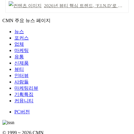
2026년 뷰티 핵심 트렌드, ‘F.I.N.D’로 읽는다
CMN 주요 뉴스 페이지
뉴스
포커스
업체
마케팅
유통
신제품
뷰티
인터뷰
사람들
마케팅리뷰
기획특집
커뮤니티
PC버전
© 1999 ~ 2026 CMN