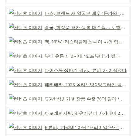
나스, 브랜드 새 얼굴로 배우 ‘문가영’ 발탁
중국, 화장품 허가·등록 대수술… 시험자료 공용 허용
맥, NEW ‘러스터글래스 쉬어 샤인 립스틱’ 출시
뷰티 유통 제 3지대 ‘오프뷰티’가 떴다
다이소몰 상반기 결산, ‘뷰티’가 이끌었다
페리페라, 2026 올리브영X망그러진 곰 콜라보
’26년 상반기 화장품 수출 70억 달러 ‘역대 최고’
아모레퍼시픽, 밋유어뷰티 아카데미 2기 발대식
K뷰티, ‘가성비’ 아닌 ‘프리미엄’으로 승부걸어야