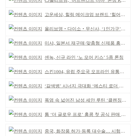
CJ올리브영, ‘어드밴스드 더마’ 론칭 K더마 육성 박차
고운세상, 힐링 메이크업 브랜드 ‘힐어스’ 론칭
올리브영‧다이소‧무신사, ‘1인가구’가 이끈다
미샤, 일본서 재구매·맞춤형 신제품 흥행 ‘쌍끌이’
센녹, 신규 라인 ‘노 모어 키스’ 5종 론칭
스킨1004, 유럽 주요국 오프라인 유통망 확대
‘갈색병’ 시너지 극대화 ‘에스티 로더 스킨부스터’ 출시
폭염 속 넓어진 남성 세안 루틴 ‘클렌징’ 거래액 급증
톰 ‘더 글로우 프로’ 홍콩 첫 공식 판매 완판
중국, 화장품 허가·등록 대수술… 시험자료 공용 허용