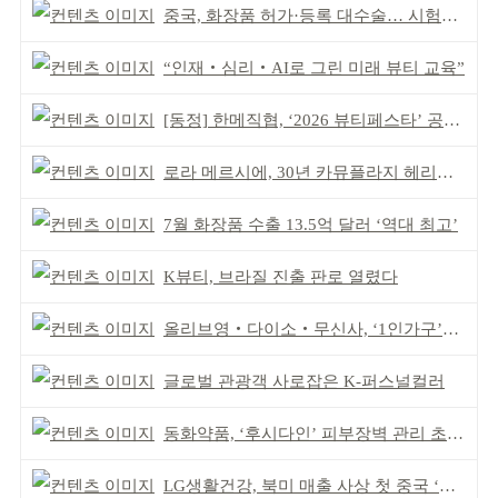
중국, 화장품 허가·등록 대수술… 시험자료 공용 허용
“인재‧심리‧AI로 그린 미래 뷰티 교육”
[동정] 한메직협, ‘2026 뷰티페스타’ 공동 주최
로라 메르시에, 30년 카뮤플라지 헤리티지 담아
7월 화장품 수출 13.5억 달러 ‘역대 최고’
K뷰티, 브라질 진출 판로 열렸다
올리브영‧다이소‧무신사, ‘1인가구’가 이끈다
글로벌 관광객 사로잡은 K-퍼스널컬러
동화약품, ‘후시다인’ 피부장벽 관리 초점 ‘리브랜딩’
LG생활건강, 북미 매출 사상 첫 중국 ‘추월’