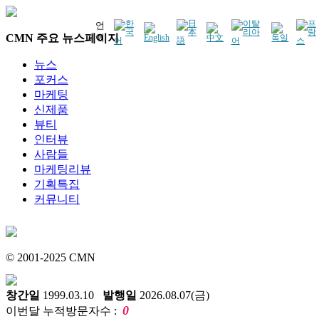
언
CMN 주요 뉴스페이지
어
뉴스
포커스
마케팅
신제품
뷰티
인터뷰
사람들
마케팅리뷰
기획특집
커뮤니티
© 2001-2025 CMN
창간일
1999.03.10
발행일
2026.08.07(금)
0
이번달 누적방문자수 :