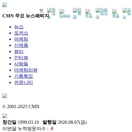
언
CMN 주요 뉴스페이지
어
뉴스
포커스
마케팅
신제품
뷰티
인터뷰
사람들
마케팅리뷰
기획특집
커뮤니티
© 2001-2025 CMN
창간일
1999.03.10
발행일
2026.08.07(금)
0
이번달 누적방문자수 :