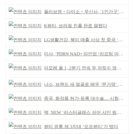
올리브영‧다이소‧무신사, ‘1인가구’가 이끈다
K뷰티, 브라질 진출 판로 열렸다
LG생활건강, 북미 매출 사상 첫 중국 ‘추월’
미샤, ‘PDRN NAD+ 라인업 ‘리프팅 마스크’ 출시
아모레 올 1, 2분기 연속 두 자릿수 영업이익률 기록
나스, 브랜드 새 얼굴로 배우 ‘문가영’ 발탁
중국, 화장품 허가·등록 대수술… 시험자료 공용 허용
맥, NEW ‘러스터글래스 쉬어 샤인 립스틱’ 출시
뷰티 유통 제 3지대 ‘오프뷰티’가 떴다