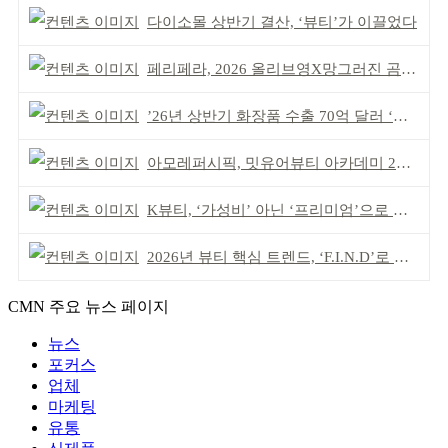
다이소몰 상반기 결산, ‘뷰티’가 이끌었다
페리페라, 2026 올리브영X망그러진 곰 콜라보
’26년 상반기 화장품 수출 70억 달러 ‘역대 최고’
아모레퍼시픽, 밋유어뷰티 아카데미 2기 발대식
K뷰티, ‘가성비’ 아닌 ‘프리미엄’으로 승부걸어야
2026년 뷰티 핵심 트렌드, ‘F.I.N.D’로 읽는다
CMN 주요 뉴스 페이지
뉴스
포커스
업체
마케팅
유통