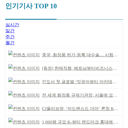
인기기사 TOP 10
실시간
일간
주간
월간
중국, 화장품 허가·등록 대수술… 시험자료 공용 허용
[동정] 한메직협, 베트남뷰티비즈니스협회와 MOU
인도서 첫 글로벌 ‘밋유어뷰티 아카데미’ 출범
전 세계 화장품 규제기관장, 서울에 모인다
CJ올리브영, ‘어드밴스드 더마’ 론칭 K더마 육성 박차
1,000평 규모 K-뷰티 랜드마크 홍대에 뜬다