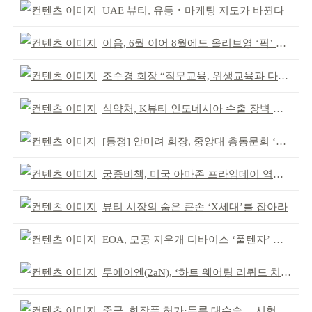
UAE 뷰티, 유통‧마케팅 지도가 바뀐다
이옴, 6월 이어 8월에도 올리브영 ‘픽’ 선정
조수경 회장 “직무교육, 위생교육과 다르다”
식약처, K뷰티 인도네시아 수출 장벽 완화 성과
[동정] 안미려 회장, 중앙대 총동문회 ‘명예회원’ 추대
궁중비책, 미국 아마존 프라임데이 역대 최대 실적
뷰티 시장의 숨은 큰손 ‘X세대’를 잡아라
EOA, 모공 지우개 디바이스 ‘풀텐자’ 조기 완판
투에이엔(2aN), ‘하트 웨어링 리퀴드 치크' 올리브영 선런칭
중국, 화장품 허가·등록 대수술… 시험자료 공용 허용