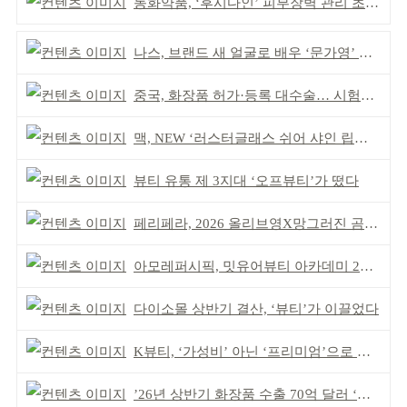
동화약품, ‘후시다인’ 피부장벽 관리 초점 ‘리브랜딩’
나스, 브랜드 새 얼굴로 배우 ‘문가영’ 발탁
중국, 화장품 허가·등록 대수술… 시험자료 공용 허용
맥, NEW ‘러스터글래스 쉬어 샤인 립스틱’ 출시
뷰티 유통 제 3지대 ‘오프뷰티’가 떴다
페리페라, 2026 올리브영X망그러진 곰 콜라보
아모레퍼시픽, 밋유어뷰티 아카데미 2기 발대식
다이소몰 상반기 결산, ‘뷰티’가 이끌었다
K뷰티, ‘가성비’ 아닌 ‘프리미엄’으로 승부걸어야
’26년 상반기 화장품 수출 70억 달러 ‘역대 최고’