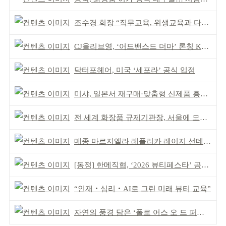
조수경 회장 “직무교육, 위생교육과 다르다”
CJ올리브영, ‘어드밴스드 더마’ 론칭 K더마 육성 박차
닥터포헤어, 미국 ‘세포라’ 공식 입점
미샤, 일본서 재구매·맞춤형 신제품 흥행 ‘쌍끌이’
전 세계 화장품 규제기관장, 서울에 모인다
메종 마르지엘라 레플리카 레이지 선데이 모닝 디퓨저
[동정] 한메직협, ‘2026 뷰티페스타’ 공동 주최
“인재‧심리‧AI로 그린 미래 뷰티 교육”
자연의 풍경 담은 ‘폴로 어스 오 드 퍼퓸’ 4종 출시