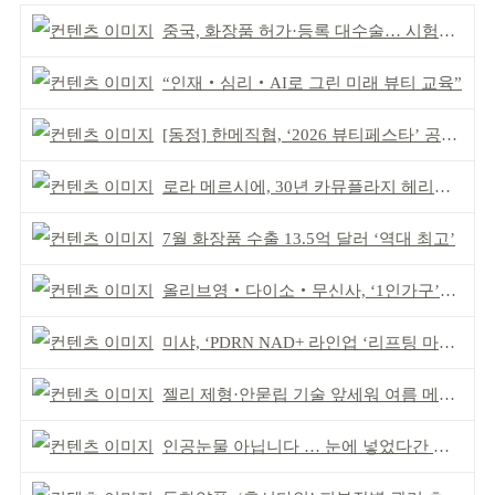
중국, 화장품 허가·등록 대수술… 시험자료 공용 허용
“인재‧심리‧AI로 그린 미래 뷰티 교육”
[동정] 한메직협, ‘2026 뷰티페스타’ 공동 주최
로라 메르시에, 30년 카뮤플라지 헤리티지 담아
7월 화장품 수출 13.5억 달러 ‘역대 최고’
올리브영‧다이소‧무신사, ‘1인가구’가 이끈다
미샤, ‘PDRN NAD+ 라인업 ‘리프팅 마스크’ 출시
젤리 제형·안묻립 기술 앞세워 여름 메이크업 시장 공략
인공눈물 아닙니다 … 눈에 넣었다간 각막 손상