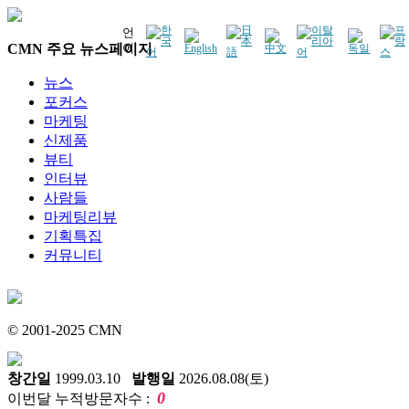
언
CMN 주요 뉴스페이지
어
뉴스
포커스
마케팅
신제품
뷰티
인터뷰
사람들
마케팅리뷰
기획특집
커뮤니티
© 2001-2025 CMN
창간일
1999.03.10
발행일
2026.08.08(토)
0
이번달 누적방문자수 :