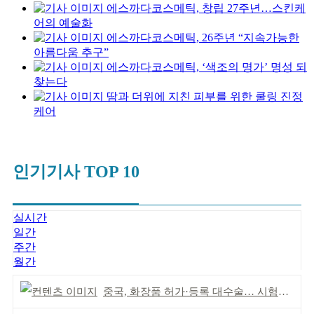
에스까다코스메틱, 창립 27주년…스킨케
어의 예술화
에스까다코스메틱, 26주년 “지속가능한
아름다움 추구”
에스까다코스메틱, ‘색조의 명가’ 명성 되
찾는다
땀과 더위에 지친 피부를 위한 쿨링 진정
케어
인기기사 TOP 10
실시간
일간
주간
월간
중국, 화장품 허가·등록 대수술… 시험자료 공용 허용