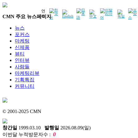
언
CMN 주요 뉴스페이지
어
뉴스
포커스
마케팅
신제품
뷰티
인터뷰
사람들
마케팅리뷰
기획특집
커뮤니티
© 2001-2025 CMN
창간일
1999.03.10
발행일
2026.08.09(일)
0
이번달 누적방문자수 :