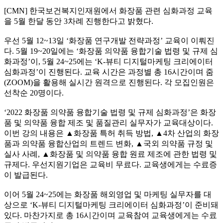
[CMN]
한국보건복지인재원에서 화장품 관련 심화과정 교육
을
5
월 한달 동안
3
차례 진행한다고 밝혔다
.
우선
5
월
12~13
일
‘
화장품 연구개발 전략과정
’
교육이 이뤄진
다
. 5
월
19~20
일에는
‘
화장품 의약품 융합기술 법령 및 규제 심
화과정
’
이
, 5
월
24~25
에는
‘K-
뷰티 디지털마케팅 크리에이터
심화과정
’
이 진행된다
.
교육 시간은 과정별 총
16
시간이며 줌
(ZOOM)
을 활용해 실시간 원격으로 진행된다
.
각 모집인원은
선착순
20
명이다
.
‘2022
화장품 의약품 융합기술 법령 및 규제 심화과정
’
은 화장
품 및 의약품 융합 제조 및 품질관리 실무자가 교육대상이다
.
이번 강의 내용은
▲
화장품 특허 취득 방법
,
▲
4
차 산업의 화장
품과 의약품 융합산업의 트렌드 변화
,
▲
국외 의약품 규정 및
실사 사례
,
▲
화장품 및 의약품 융합 원료 제조에 관한 법령 및
규제다
.
우선지원기업은 교육비 무료다
.
교육생에게는 수료증
이 발급된다
.
이어
5
월
24~25
에는 화장품 해외영업 및 마케팅 실무자를 대
상으로
‘K-
뷰티 디지털마케팅 크리에이터 심화과정
’
이 준비돼
있다
.
마찬가지로 총
16
시간이며 교육참여 교육생에게는 수료