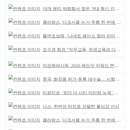
19개 뷰티 박람회서 찾은 ‘9대 혁신 키워드’
클라랑스, 다크서클·눈가 주름 한 번에 더블 케어
폴앤조보떼, ‘나네트 페이스 컬러 리미티드’ 출시
조수경 회장 “직무교육, 위생교육과 다르다”
아모레퍼시픽, 2026 레드닷 어워드 본상 2개 수상
중국, 화장품 허가·등록 대수술… 시험자료 공용 허용
티르티르, ‘BTS 더 시티 아리랑-뉴욕’ 참여
나스, 한번의 터치로 강렬한 몰입감 선사
클라랑스, 다크서클·눈가 주름 한 번에 더블 케어