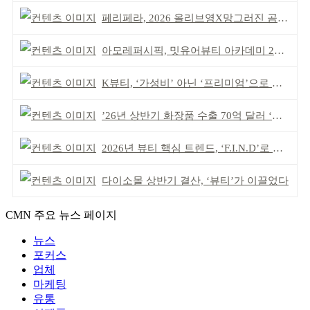
페리페라, 2026 올리브영X망그러진 곰 콜라보
아모레퍼시픽, 밋유어뷰티 아카데미 2기 발대식
K뷰티, ‘가성비’ 아닌 ‘프리미엄’으로 승부걸어야
’26년 상반기 화장품 수출 70억 달러 ‘역대 최고’
2026년 뷰티 핵심 트렌드, ‘F.I.N.D’로 읽는다
다이소몰 상반기 결산, ‘뷰티’가 이끌었다
CMN 주요 뉴스 페이지
뉴스
포커스
업체
마케팅
유통