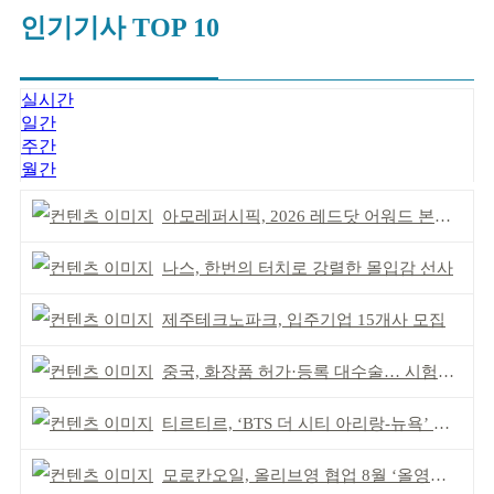
인기기사 TOP 10
실시간
일간
주간
월간
아모레퍼시픽, 2026 레드닷 어워드 본상 2개 수상
나스, 한번의 터치로 강렬한 몰입감 선사
제주테크노파크, 입주기업 15개사 모집
중국, 화장품 허가·등록 대수술… 시험자료 공용 허용
티르티르, ‘BTS 더 시티 아리랑-뉴욕’ 참여
모로칸오일, 올리브영 협업 8월 ‘올영픽’ 선정