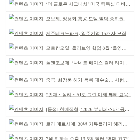
‘더 글로우 시그니처’ 미국 틱톡샵 디바이스 부문 1위
오브제, 정용화 홍콩 모델 발탁 중화권 공략 강화
제주테크노파크, 입주기업 15개사 모집
모로칸오일, 올리브영 협업 8월 ‘올영픽’ 선정
폴앤조보떼, ‘나네트 페이스 컬러 리미티드’ 출시
중국, 화장품 허가·등록 대수술… 시험자료 공용 허용
“인재‧심리‧AI로 그린 미래 뷰티 교육”
[동정] 한메직협, ‘2026 뷰티페스타’ 공동 주최
로라 메르시에, 30년 카뮤플라지 헤리티지 담아
7월 화장품 수출 13.5억 달러 ‘역대 최고’