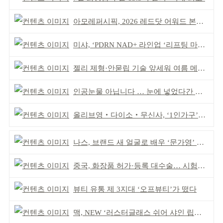
아모레퍼시픽, 2026 레드닷 어워드 본상 2개 수상
미샤, ‘PDRN NAD+ 라인업 ‘리프팅 마스크’ 출시
젤리 제형·안묻립 기술 앞세워 여름 메이크업 시장 공략
인공눈물 아닙니다 … 눈에 넣었다간 각막 손상
올리브영‧다이소‧무신사, ‘1인가구’가 이끈다
나스, 브랜드 새 얼굴로 배우 ‘문가영’ 발탁
중국, 화장품 허가·등록 대수술… 시험자료 공용 허용
뷰티 유통 제 3지대 ‘오프뷰티’가 떴다
맥, NEW ‘러스터글래스 쉬어 샤인 립스틱’ 출시