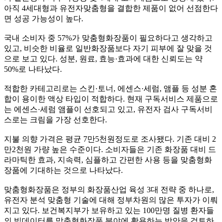
아직
4
세대형과 유전자맞춤형을 결합한 제품이 없어 선점한다
면 성공 가능성이 높다
.
국내 소비자 중
57%
가 맞춤형화장품이 필요하다고 생각하고
있고
,
비슷한 비율로 일반화장품보다 자기 피부에 잘 맞을 것
으로 보고 있다
.
성분
,
원료
,
효능
·
효과에 대한 신뢰도는 약
50%
로 나타났다
.
적합한 카테고리로는 스킨
·
토너
,
에센스
·
세럼
,
앰플 등 성분 혼
합이 용이한 액상 타입이 적합하다
.
현재 구독서비스 제품으로
는 에센스
·
세럼 앰플이 선호되고 있고
,
유전자 검사 구독서비
스로는 크림을 가장 선호한다
.
지불 의향 가격은 평균
7
만
5
천원정도로 조사됐다
.
기존 대비
2
만
2
천원 가량 높은 수준이다
.
소비자들은 기존 화장품 대비 드
라마틱한 효과
,
지속력
,
심플하고 간편한 사용 등을 맞춤형화
장품에 기대하는 것으로 나타났다
.
맞춤형화장품은 정부의 화장품산업 육성
3
대 전략 중 하나로
,
유전자 분석 맞춤형 기술에 대해 정부차원의 많은 투자가 이뤄
지고 있다
.
보건복지부가 보유하고 있는
100
만명 질병 환자들
의 빅데이터를 맞춤형화장품 분야에 활용하는 방안을 검토하