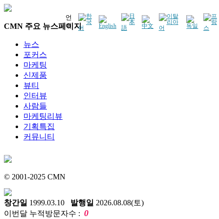
언
CMN 주요 뉴스페이지
어
뉴스
포커스
마케팅
신제품
뷰티
인터뷰
사람들
마케팅리뷰
기획특집
커뮤니티
© 2001-2025 CMN
창간일
1999.03.10
발행일
2026.08.08(토)
0
이번달 누적방문자수 :