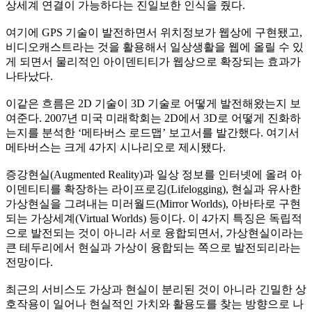
상세계 연결이 가능하다는 진일보한 인식을 줬다
.
여기에
GPS
기술이 발전하면서 위치정보가 웹상에 구현됐고
,
비디오캐스트라는 것을 활용해서 일상생활을 웹에 올릴 수 있
게 되면서 물리적인 아이덴티티가 웹상으로 확장되는 효과가
나타났다
.
이같은 흐름은
2D
기술이
3D
기술로 어떻게 발전해왔는지 보
여준다
. 2007
년 미국 미래학회는
2D
에서
3D
로 어떻게 진화하
는지를 분석한
‘
메타버스 로드맵
’
보고서를 발간했다
.
여기서
메타버스는 크게
4
가지 시나리오로 제시됐다
.
증강현실
(Augmented Reality)
과 일상 정보를 인터넷에 올려 아
이덴티티를 확장하는 라이프로깅
(Lifelogging),
현실과 유사한
가상현실을 그려내는 미러월드
(Mirror Worlds),
아바타로 구현
되는 가상세계
(Virtual Worlds)
등이다
.
이
4
가지 특징은 독립적
으로 발전되는 것이 아니라 서로 융합되면서
,
가상현실이라는
큰 테두리에서 현실과 가상이 융합되는 쪽으로 발전되리라는
전망이다
.
최근의 서비스도 가상과 현실이 분리된 것이 아니라 긴밀한 상
호작용이 일어나 현실적인 가치와 활용도를 찾는 방향으로 나