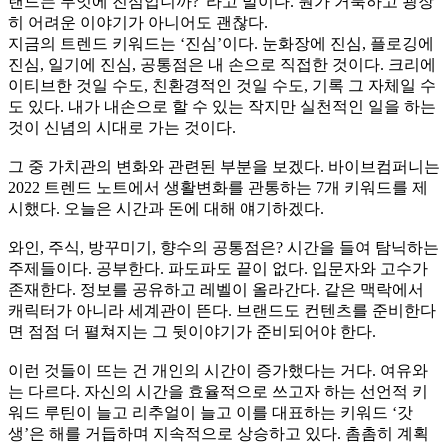
랜드는 무엇에 진심입니까
?”
라고 말이다
.
뭔가 거룩하고 굉장
히 어려운 이야기가 아니어도 괜찮다
.
지금의 트렌드 키워드는
‘
진심
’
이다
.
눈화장에 진심
,
플로깅에
진심
,
일기에 진심
,
공통점은 내 손으로 직접한 것이다
.
크리에
이티브한 것일 수도
,
친환경적인 것일 수도
,
기록 그 자체일 수
도 있다
.
내가 내손으로 할 수 있는 작지만 실천적인 일을 하는
것이 신념의 시대로 가는 것이다
.
그 중 가치관의 변화와 관련된 부분을 보겠다
.
바이브컴퍼니는
2022
트렌드 노트에서 생활변화를 관통하는
7
개 키워드를 제
시했다
.
오늘은 시간과 돈에 대해 얘기하겠다
.
와인
,
주식
,
방꾸미기
,
향수의 공통점은
?
시간을 들여 탐닉하는
주제들이다
.
공부한다
.
파도파도 끝이 없다
.
입문자와 고수가
존재한다
.
정보를 공유하고 레벨이 올라간다
.
같은 맥락에서
캐릭터가 아니라 세계관이 뜬다
.
브랜드도 컨텐츠를 준비한다
면 점점 더 펼쳐지는 그 뒷이야
기가 준비되어야 한다
.
이런 것들이 뜨는 건 개인의 시간이 증가했다는 거다
.
여유와
는 다르다
.
자신의 시간을 효율적으로 쓰고자 하는 선언적 키
워드 루틴이 늘고 리추얼이 늘고 이를 대표하는 키워드
‘
갓
생
’
은 해를 거듭하며 지속적으로 상승하고 있다
.
촘촘히 계획