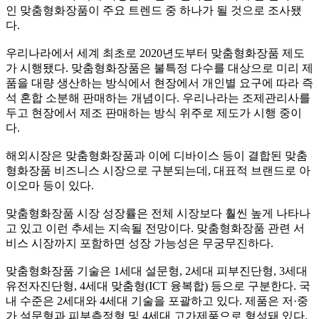
인 맞춤형화장품이 주요 트렌드 중 하나가 될 것으로 조사됐
다
.
우리나라에서 세계 최초로
2020
년도부터 맞춤형화장품 제도
가 시행됐다
.
맞춤형화장품은 불특정 다수를 대상으로 미리 제
품을 대량 생산하는 방식에서 현장에서 개인별 요구에 따라 즉
석 혼합 소분해 판매하는 개념이다
.
우리나라는 조제관리사를
두고 현장에서 제조 판매하는 방식 위주로 제도가 시행 중이
다
.
해외시장은 맞춤형화장품과 이에 디바이스 등이 결합된 맞춤
형화장품 비즈니스 시장으로 구분되는데
,
대표적 브랜드로 아
이오마 등이 있다
.
맞춤형화장품 시장 성장률은 전체 시장보다 훨씬 높게 나타나
고 있고 이런 추세는 지속될 전망이다
.
맞춤형화장품 관련 서
비스 시장까지 포함하면 성장 가능성은 무궁무진하다
.
맞춤형화장품 기술은
1
세대 설문형
, 2
세대 피부진단형
, 3
세대
유전자진단형
, 4
세대 맞춤형
(ICT
융복합
)
등으로 구분한다
.
국
내 수준은
2
세대와
4
세대 기술을 포괄하고 있다
.
제품은 저
·
중
가 설문형과 피부측정형 및
4
세대 고가제품으로 형성돼 있다
.