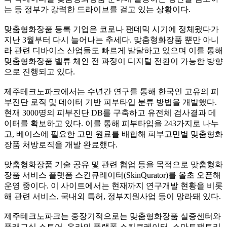
는 등 정부가 강력한 드라이브를 걸고 있는 상황이다
.
맞춤형화장품 등록 기업은 코로나 팬데믹 시기에 정체됐다가
지난
3
월부터 다시 늘어나는 추세다
.
맞춤형화장품 뿐만 아니
라 관련 디바이스 산업들도 빠르게 발달하고 있으며 이를 통해
맞춤형화장품 밸류 체인 전 과정이 디지털 전환이 가능한 방향
으로 진행되고 있다
.
제주테크노파크에서는 수년간 연구를 통해 한국인 고유의 피
부진단 로직 및 데이터 기반 피부타입 분류 방법을 개발했다
.
현재
3000
명의 피부진단
DB
를 구축하고 유전체 검사결과 데
이터를 확보하고 있다
.
이를 통해 피부타입을
243
가지로 나누
고
,
베이스에 필요한 고민 원료를 배합해 피부고민별 맞춤형화
장품 처방로직을 개발 완료했다
.
맞춤형화장품 기술 공유 및 관련 협업 등을 목적으로 맞춤형화
장품 서비스 플랫폼 스킨큐레이터
(SkinQurator)
를 올초 오픈해
운영 중이다
.
이 사이트에서는 현재까지 연구개발 현황을 비롯
해 관련 서비스
,
국내외 특허
,
정부지원사업 등이 망라돼 있다
.
제주테크노파크는 중장기적으로는 맞춤형화장품 실증센터와
플래그십 스토어
,
온라인 플랫폼 스킨큐레이터
,
스마트팩토리