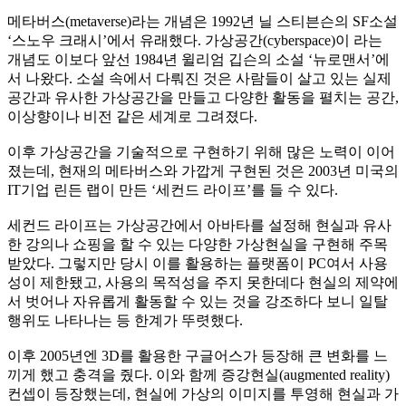
메타버스
(metaverse)
라는 개념은
1992
년 닐 스티븐슨의
SF
소설
‘
스노우 크래시
’
에서 유래했다
.
가상공간
(cyberspace)
이 라는
개념도 이보다 앞선
1984
년 윌리엄 깁슨의 소설
‘
뉴로맨서
’
에
서 나왔다
.
소설 속에서 다뤄진 것은 사람들이 살고 있는 실제
공간과 유사한 가상공간을 만들고 다양한 활동을 펼치는 공간
,
이상향이나 비전 같은 세계로 그려졌다
.
이후 가상공간을 기술적으로 구현하기 위해 많은 노력이 이어
졌는데
,
현재의 메타버스와 가깝게 구현된 것은
2003
년 미국의
IT
기업 린든 랩이 만든
‘
세컨드 라이프
’
를 들 수 있다
.
세컨드 라이프는 가상공간에서 아바타를 설정해 현실과 유사
한 강의나 쇼핑을 할 수 있는 다양한 가상현실을 구현해 주목
받았다
.
그렇지만 당시 이를 활용하는 플랫폼이
PC
여서 사용
성이 제한됐고
,
사용의 목적성을 주지 못한데다 현실의 제약에
서 벗어나 자유롭게 활동할 수 있는 것을 강조하다 보니 일탈
행위도 나타나는 등 한계가 뚜렷했다
.
이후
2005
년엔
3D
를 활용한 구글어스가 등장해 큰 변화를 느
끼게 했고 충격을 줬다
.
이와 함께 증강현실
(augmented reality)
컨셉이 등장했는데
,
현실에 가상의 이미지를 투영해 현실과 가