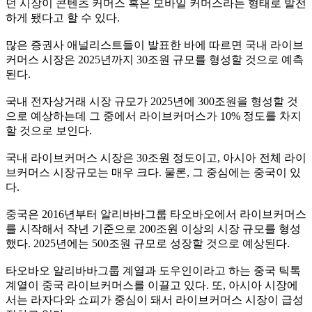
던 시장이 콘텐츠 커머스 혹은 모바일 커머스라는 형태로 발전
하게 됐다고 할 수 있다
.
많은 증권사 애널리스트들이 발표한 바에 따르면 국내 라이브
커머스 시장은
2025
년까지
30
조원 규모를 형성할 것으로 예측
된다
.
국내 전자상거래 시장 규모가
2025
년에
300
조원을 형성할 것
으로 예상하는데 그 중에서 라이브커머스가
10%
정도를 차지
할 것으로 보인다
.
국내 라이브커머스 시장은
30
조원 정도이고
,
아시아 전체 라이
브커머스 시장규모는 매우 크다
.
물론
,
그 중심에는 중국이 있
다
.
중국은
2016
년부터 알리바바그룹 타오바오에서 라이브커머스
를 시작해서 작년 기준으로
200
조원 이상의 시장 규모를 형성
했다
. 2025
년에는
500
조원 규모로 성장할 것으로 예상된다
.
타오바오 알리바바그룹 계열과 도우인이라고 하는 중국 틱톡
계열이 중국 라이브커머스를 이끌고 있다
.
또
,
아시아 시장에
서는 라자다와 쇼피가 중심이 돼서 라이브커머스 시장이 급성