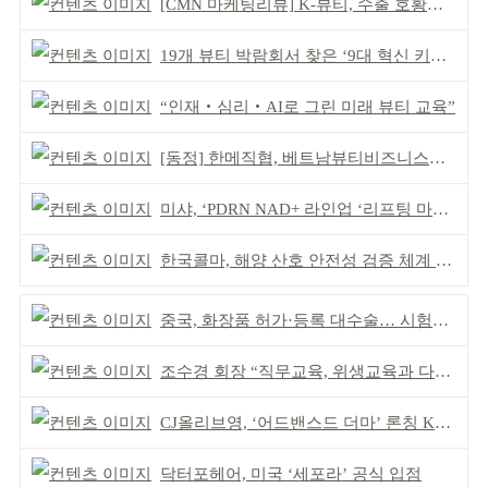
[CMN 마케팅리뷰] K-뷰티, 수출 호황이 본격적인 외연 확장 견인
19개 뷰티 박람회서 찾은 ‘9대 혁신 키워드’
“인재‧심리‧AI로 그린 미래 뷰티 교육”
[동정] 한메직협, 베트남뷰티비즈니스협회와 MOU
미샤, ‘PDRN NAD+ 라인업 ‘리프팅 마스크’ 출시
한국콜마, 해양 산호 안전성 검증 체계 구축
중국, 화장품 허가·등록 대수술… 시험자료 공용 허용
조수경 회장 “직무교육, 위생교육과 다르다”
CJ올리브영, ‘어드밴스드 더마’ 론칭 K더마 육성 박차
닥터포헤어, 미국 ‘세포라’ 공식 입점