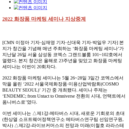
2022
화장품 마케팅 세미나 지상중계
[CMN
이정아 기자
·
심재영 기자
·
신대욱 기자
·
박일우 기자
]
본
지가 창간을 기념해 매년 주최하는
‘
화장품 마케팅 세미나
’
가
지난달
26
일 서울 삼성동 코엑스 그랜드볼룸
101~102
호에서
열렸다
.
본지 창간은 올해로
23
주년을 맞았고 화장품 마케팅
세미나는 이번이
20
회차다
.
2022
화장품 마케팅 세미나는
5
월
26~28
일
3
일간 코엑스에서
막을 올린
‘2022
서울국제화장품
·
미용산업박람회
(COSMO
BEAUTY SEOUL)’
기간 중 개최됐다
.
세미나 주제는
‘ENDEMIC; from Untact to Omniverse
전환의 시대
,
언택트에서
옴니버스로
’
였다
.
이번 세미나는
△
제
1
강
-
메타버스 시대
,
새로운 기회로의 초대
(
한상열 소프트웨어정책연구소 메타버스연구팀 선임연구원
,
박사
)
△
제
2
강
-
라이브커머스의 전망과 미래
(
이철호 라라스테