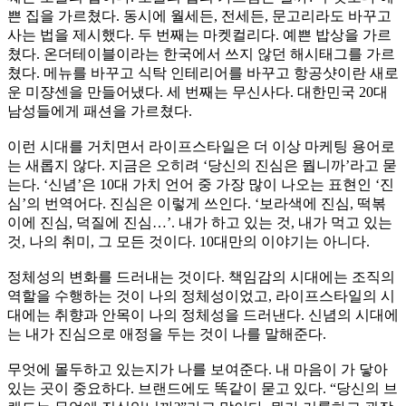
쁜 집을 가르쳤다
.
동시에 월세든
,
전세든
,
문고리라도 바꾸고
사는 법을 제시했다
.
두 번째는 마켓컬리다
.
예쁜 밥상을 가르
쳤다
.
온더테이블이라는 한국에서 쓰지 않던 해시태그를 가르
쳤다
.
메뉴를 바꾸고 식탁 인테리어를 바꾸고 항공샷이란 새로
운 미쟝센을 만들어냈다
.
세 번째는 무신사다
.
대한민국
20
대
남성들에게 패션을 가르쳤다
.
이런 시대를 거치면서 라이프스타일은 더 이상 마케팅 용어로
는 새롭지 않다
.
지금은 오히려
‘
당신의 진심은 뭡니까
’
라고 묻
는다
. ‘
신념
’
은
10
대 가치 언어 중 가장 많이 나오는 표현인
‘
진
심
’
의 번역어다
.
진심은 이렇게 쓰인다
. ‘
보라색에 진심
,
떡볶
이에 진심
,
덕질에 진심
…
’.
내가 하고 있는 것
,
내가 먹고 있는
것
,
나의 취미
,
그 모든 것이다
. 10
대만의 이야기는 아니다
.
정체성의 변화를 드러내는 것이다
.
책임감의 시대에는 조직의
역할을 수행하는 것이 나의 정체성이었고
,
라이프스타일의 시
대에는 취향과 안목이 나의 정체성을 드러낸다
.
신념의 시대에
는 내가 진심으로 애정을 두는 것이 나를 말해준다
.
무엇에 몰두하고 있는지가 나를 보여준다
.
내 마음이 가 닿아
있는 곳이 중요하다
.
브랜드에도 똑같이 묻고 있다
. “
당신의 브