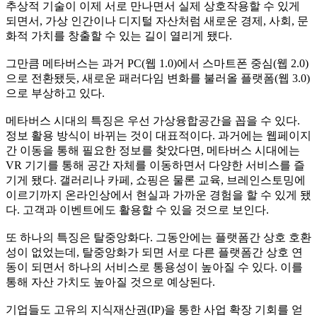
추상적 기술이 이제 서로 만나면서 실제 상호작용할 수 있게
되면서
,
가상 인간이나 디지털 자산처럼 새로운 경제
,
사회
,
문
화적 가치를 창출할 수 있는 길이 열리게 됐다
.
그만큼 메타버스는 과거
PC(
웹
1.0)
에서 스마트폰 중심
(
웹
2.0)
으로 전환됐듯
,
새로운 패러다임 변화를 불러올 플랫폼
(
웹
3.0)
으로 부상하고 있다
.
메타버스 시대의 특징은 우선 가상융합공간을 꼽을 수 있다
.
정보 활용 방식이 바뀌는 것이 대표적이다
.
과거에는 웹페이지
간 이동을 통해 필요한 정보를 찾았다면
,
메타버스 시대에는
VR
기기를 통해 공간 자체를 이동하면서 다양한 서비스를 즐
기게 됐다
.
갤러리나 카페
,
쇼핑은 물론 교육
,
브레인스토밍에
이르기까지 온라인상에서 현실과 가까운 경험을 할 수 있게 됐
다
.
고객과 이벤트에도 활용할 수 있을 것으로 보인다
.
또 하나의 특징은 탈중앙화다
.
그동안에는 플랫폼간 상호 호환
성이 없었는데
,
탈중앙화가 되면 서로 다른 플랫폼간 상호 연
동이 되면서 하나의 서비스로 통용성이 높아질 수 있다
.
이를
통해 자산 가치도 높아질 것으로 예상된다
.
기업들도 고유의 지식재산권
(IP)
을 통한 사업 확장 기회를 얻