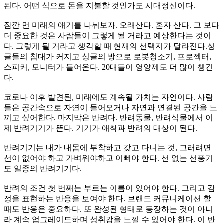
된다
.
어떤 식으로 돈을 지불할 것인가도 시대정신이다
.
잠깐 먼 미래의 얘기를 나눠보자
.
오래산다
.
혼자 산다
.
그 보다
더 중요한 것은 사람들이 그렇게 될 거라고 예상한다는 것이
다
.
그렇게 될 거라고 생각할 때 현재의 선택지가 달라진다
.
싱
글들의 침대가 커지고 싱글의 방으로 로봇청소기
,
프로젝터
,
스피커
,
모니터가 들어온다
. 20
대들이 영양제도 더 많이 챙긴
다
.
코로나 이후 발견된
,
미래에도 계속될 가치는 자연이다
.
사람
들은 공간속으로 자연이 들어오거나 자연과 연결된 공간을 느
끼고 싶어한다
.
마지막은 반려다
.
반려동물
,
반려식물에서 이
제 반려기기가 뜬다
.
기기가 애착과 반려의 대상이 된다
.
반려기기는 내가 내몸에 부착하고 갖고 다니는 것
,
그러려면
선이 없어야 하고 가벼워야하고 이뻐야 한다
.
선 없는 선풍기
도 일종의 반려기기다
.
반려의 조건 첫 번째는 부르는 이름이 있어야 한다
.
그리고 감
정을 표현하는 반응을 보여야 한다
.
브랜드 커뮤니케이션 할
때도 반응은 중요하다
.
또 완성된 형태로 등장하는 것이 아니
라 계속 업그레이드하며 성취감을 느낄 수 있어야 한다
.
이 반