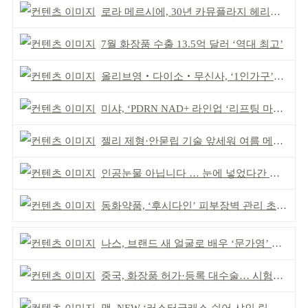
로라 메르시에, 30년 카뮤플라지 헤리티지 담아
7월 화장품 수출 13.5억 달러 ‘역대 최고’
올리브영‧다이소‧무신사, ‘1인가구’가 이끈다
미샤, ‘PDRN NAD+ 라인업 ‘리프팅 마스크’ 출시
젤리 제형·안묻립 기술 앞세워 여름 메이크업 시장 공략
인공눈물 아닙니다 … 눈에 넣었다간 각막 손상
동화약품, ‘후시다인’ 피부장벽 관리 초점 ‘리브랜딩’
나스, 브랜드 새 얼굴로 배우 ‘문가영’ 발탁
중국, 화장품 허가·등록 대수술… 시험자료 공용 허용