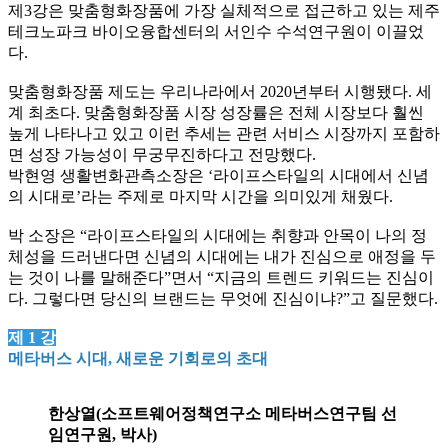
제
3
강은 맞춤형화장품에 가장 실체적으로 접근하고 있는 제주
테크노파크 바이오융합센터의 서인수 수석연구원이 이끌었
다
.
맞춤형화장품 제도는 우리나라에서
2020
년부터 시행됐다
.
세
계 최초다
.
맞춤형화장품 시장 성장률은 전체 시장보다 훨씬
높게 나타나고 있고 이런 추세는 관련 서비스 시장까지 포함하
면 성장 가능성이 무궁무진하다고 전망했다
.
박현영 생활변화관측소장은
‘
라이프스타일의 시대에서 신념
의 시대로
’
라는 주제로 마지막 시간을 의미있게 채웠다
.
박 소장은
“
라이프스타일의 시대에는 취향과 안목이 나의 정
체성을 드러낸다면 신념의 시대에는 내가 진심으로 애정을 두
는 것이 나를 말해준다
”
면서
“
지금의 트렌드 키워드는 진심이
다
.
그렇다면 당신의 브랜드는 무엇에 진심이냐
?”
고 질문했다
.
제
1
강
메타버스 시대
,
새로운 기회로의 초대
한상열(소프트웨어정책연구소 메타버스연구팀 선
임연구원, 박사)