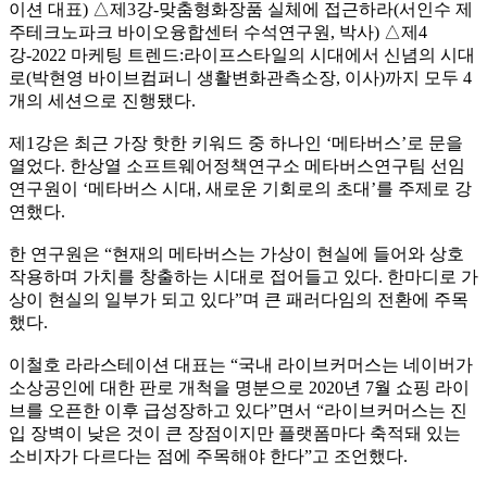
이션 대표
)
△
제
3
강
-
맞춤형화장품 실체에 접근하라
(
서인수 제
주테크노파크 바이오융합센터 수석연구원
,
박사
)
△
제
4
강
-2022
마케팅 트렌드
:
라이프스타일의 시대에서 신념의 시대
로
(
박현영 바이브컴퍼니 생활변화관측소장
,
이사
)
까지 모두
4
개의 세션으로 진행됐다
.
제
1
강은 최근 가장 핫한 키워드 중 하나인
‘
메타버스
’
로 문을
열었다
.
한상열 소프트웨어정책연구소 메타버스연구팀 선임
연구원이
‘
메타버스 시대
,
새로운 기회로의 초대
’
를 주제로 강
연했다
.
한 연구원은
“
현재의 메타버스는 가상이 현실에 들어와 상호
작용하며 가치를 창출하는 시대로 접어들고 있다
.
한마디로 가
상이 현실의 일부가 되고 있다
”
며 큰 패러다임의 전환에 주목
했다
.
이철호 라라스테이션 대표는
“
국내 라이브커머스는 네이버가
소상공인에 대한 판로 개척을 명분으로
2020
년
7
월 쇼핑 라이
브를 오픈한 이후 급성장하고 있다
”
면서
“
라이브커머스는 진
입 장벽이 낮은 것이 큰 장점이지만 플랫폼마다 축적돼 있는
소비자가 다르다는 점에 주목해야
한다
”
고 조언했다
.