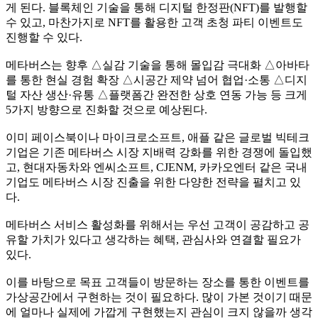
게 된다
.
블록체인 기술을 통해 디지털 한정판
(NFT)
를 발행할
수 있고
,
마찬가지로
NFT
를 활용한 고객 초청 파티 이벤트도
진행할 수 있다
.
메타버스는 향후
△
실감 기술을 통해 몰입감 극대화
△
아바타
를 통한 현실 경험 확장
△
시공간 제약 넘어 협업
·
소통
△
디지
털 자산 생산
·
유통
△
플랫폼간 완전한 상호 연동 가능 등 크게
5
가지 방향으로 진화할 것으로 예상된다
.
이미 페이스북이나 마이크로소프트
,
애플 같은 글로벌 빅테크
기업은 기존 메타버스 시장 지배력 강화를 위한 경쟁에 돌입했
고
,
현대자동차와 엔씨소프트
, CJENM,
카카오엔터 같은 국내
기업도 메타버스 시장 진출을 위한 다양한 전략을 펼치고 있
다
.
메타버스 서비스 활성화를 위해서는 우선 고객이 공감하고 공
유할 가치가 있다고 생각하는 혜택
,
관심사와 연결할 필요가
있다
.
이를 바탕으로 목표 고객들이 방문하는 장소를 통한 이벤트를
가상공간에서 구현하는 것이 필요하다
.
많이 가본 것이기 때문
에 얼마나 실제에 가깝게 구현했는지 관심이 크지 않을까 생각