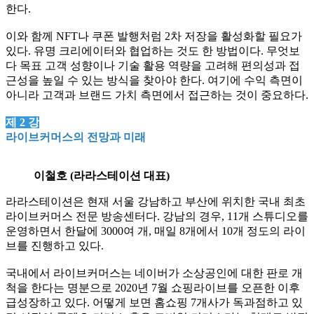
한다
.
이와 함께
NFT
나 쿠폰 발행처럼
2
차 저장을 활성화할 필요가
있다
.
유명 크리에이터와 협업하는 것도 한 방법이다
.
무엇보
다 목표 고객 성향이나 기술 활용 역량을 고려해 편의성과 접
근성을 높일 수 있는 방식을 찾아야 한다
.
여기에 수익 측면이
아니라 고객과 브랜드 가치 측면에서 접근하는 것이 중요하다
.
제
2
강
라이브커머스의 전망과 미래
이철호 (라라스테이션 대표)
라라스테이션은 현재 서울 강남하고 부산에 위치한 국내 최초
라이브커머스 전문 방송센터다
.
강남의 경우
, 11
개 스튜디오를
운영하면서 한달에
3000
여 개
,
매일
8
개에서
10
개 정도의 라이
브를 진행하고 있다
.
국내에서 라이브커머스는 네이버가 소상공인에 대한 판로 개
척을 한다는 명분으로
2020
년
7
월 쇼핑라이브를 오픈한 이후
급성장하고 있다
.
어떻게 보면 홈쇼핑
7
개사가 독과점하고 있