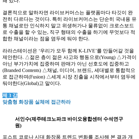
돼 있다
.
결론적으로 말하자면 라이브커머스는 플랫폼마다 타깃이 완
전히 다르다는 것이다
.
특히 라이브커머스는 단순히 국내용 유
통 채널로만 인식하지 말고 위생허가나 물류없이 크로스보드
로 수출을 할 수 있는
,
직구 형태의 수출을 하기에 무엇보다 적
합한 채널이라는 점을 염두에 둬
야 한다
.
라라스테이션은
‘
우리가 모두 함께
K-LIVE’
를 만들어갈 것을
제안한다
.
△
젊은 층이 젊은 사고와 행동으로
(Young)
△
가격이
아닌 부가가치에 집중하며 판매가 아닌 선호도에 집중하고
(Branded Contents)
△
채널
,
미디어
,
브랜드
,
세대별로 통합적으
로 접근하며
(Fusion)
△
세계 시장 진출을 시작에서부터 염두에
둬야한다
(Global)
고 말이다
.
제
3
강
맞춤형 화장품 실체에 접근하라
서인수(제주테크노파크 바이오융합센터 수석연구
원)
포스트 코로나 시대 화장품 트렌드 변화를 조사해 본 결과 개