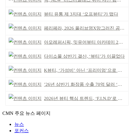
맥, NEW ‘러스터글래스 쉬어 샤인 립스틱’ 출시
뷰티 유통 제 3지대 ‘오프뷰티’가 떴다
페리페라, 2026 올리브영X망그러진 곰 콜라보
아모레퍼시픽, 밋유어뷰티 아카데미 2기 발대식
다이소몰 상반기 결산, ‘뷰티’가 이끌었다
K뷰티, ‘가성비’ 아닌 ‘프리미엄’으로 승부걸어야
’26년 상반기 화장품 수출 70억 달러 ‘역대 최고’
2026년 뷰티 핵심 트렌드, ‘F.I.N.D’로 읽는다
CMN 주요 뉴스 페이지
뉴스
포커스