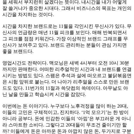
을 세워서 부지런히 살겠다는 뜻이다
.
내시간을 내가 어떻게
잘 쓸거냐가 중요한 시대다
.
그래서 비즈니스의 목표는 개인
의
시간을 차지하는 것이다
.
시간을 차지한 브랜드로는
11
월을 각인시킨 무신사가 있다
.
무
신사의 언급량은 매년
11
월 피크를 보인다
.
매해 반복되면서
그 피크를 점점 키워간다
.
가장 이상적인 브랜드 그래프를 무
신사가 보여주고 있다
.
브랜드 관리하는 분들이 관심 가지면
좋을 브랜드다
.
영업시간도 전략이다
.
맥모닝은 새벽
4
시부터 오전
10
시
30
분
까지만 판매한다
.
어떠한 리추얼적인 시간과 내 브랜드를 연결
시키는 방법도 있다
.
스팸은 추석과 설에 떠오르고 불닭볶음면
은 시험 앞뒤로 붙는다
.
더 나아가 리추얼을 스스로 만든 브랜
드도 있다
. 11
번가의
11
절과 쓱닷컴의 쓱데이다
.
아무날도 아
닌 날을 만들고 학습시켜 시간을 잡았다
.
이번에는 돈 이야기다
.
누구보다 노후걱정을 많이 하는
20
대
,
이들의 고민은 구체적이고
,
진지하다
. ‘1
억 모으기
’
는 한 방이
아니라 공부다
.
돈에 민감한 이들의
‘
아낌
’
은 부끄러운 게 아니
라 스마트한 소비다
.
그렇다고
20
대들이 무조건 줄이기만 할
까
?
이들에게 돈은 아까운 돈과 아깝지 않은 돈
,
두가지로 구분