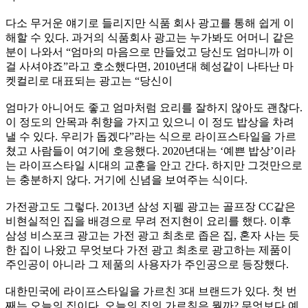
다소 무거운 얘기로 들리지만 식품 회사 광고를 통해 쉽게 이
해할 수 있다
.
과거의 식품회사 광고는 누가봐도 어머니 같은
분이 나와서
“
엄마의 마음으로 만들었고 당신도 엄마니까 이
걸 사셔야죠
”
라고 호소했다면
, 2010
년대 혜성같이 나타난 마
켓컬리로 대표되는 광고는
“
당신이
엄마가 아니어도 좋고 엄마처럼 요리를 잘하지 않아도 괜찮다
.
이 정도의 안목과 취향을 가지고 있으니 이 정도 밥상을 차려
낼 수 있다
.
우리가 돕겠다
”
라는 식으로 라이프스타일을 가르
쳤고 사람들이 여기에 호응했다
. 2020
년대는
‘
예쁜 밥상
’
이라
는 라이프스타일 시대의 교훈을 안고 간다
.
하지만 그것만으로
는 충분하지 않다
.
거기에 신념을 보여주는 식이다
.
가전광고도 그렇다
. 2013
년 삼성 지펠 광고는 골프장
CC
같은
비현실적인 집을 배경으로 무려 전지현이 요리를 했다
.
이후
삼성 비스포크 광고는 가전 광고 최초로 좁은 집
,
혼자 사는 듯
한 집이 나왔고 무엇보다 가전 광고 최초로 광고하는 제품이
주인공이 아니라 그 제품의 사용자가 주인공으로 등장했다
.
대한민국에 라이프스타일을 가르친
3
대 브랜드가 있다
.
첫 번
째는 오늘의 집이다
.
오늘의 집의 가르침은 뭘까
?
무엇보다 예