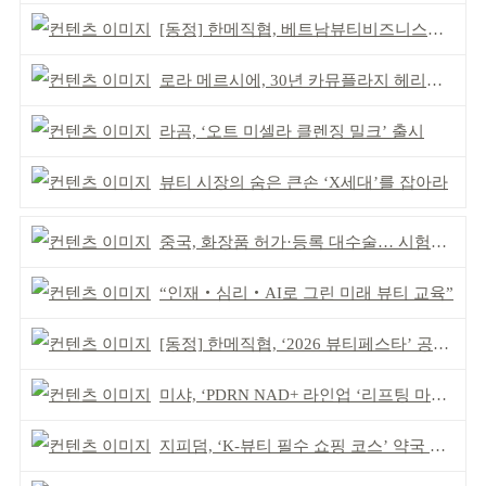
[동정] 한메직협, 베트남뷰티비즈니스협회와 MOU
로라 메르시에, 30년 카뮤플라지 헤리티지 담아
라곰, ‘오트 미셀라 클렌징 밀크’ 출시
뷰티 시장의 숨은 큰손 ‘X세대’를 잡아라
중국, 화장품 허가·등록 대수술… 시험자료 공용 허용
“인재‧심리‧AI로 그린 미래 뷰티 교육”
[동정] 한메직협, ‘2026 뷰티페스타’ 공동 주최
미샤, ‘PDRN NAD+ 라인업 ‘리프팅 마스크’ 출시
지피덤, ‘K-뷰티 필수 쇼핑 코스’ 약국 공략