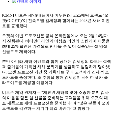
[CMN]
비보존 제약
(
대표이사 이두현
)
의 코스메틱 브랜드
‘
오
겟
(O!GETi)’
이 전속모델 김세정과 함께하는
2023
년 새해 이벤
트를 공개했다
.
오겟의 이번 프로모션은 공식 온라인몰에서 오는
2
월
14
일까
지 진행된다
.
비타민
C
라인과 어성초 라인의 스킨케어 제품을
최대
25%
할인된 가격으로 만나볼 수 있어 실속있는 설 명절
선물로도 제격이다
.
뿐만 아니라 새해 이벤트와 함께 공개된 김세정의 화보는 설렘
과 즐거움이 가득한 새해 분위기를 상큼하고 발랄하게 담아냈
다
.
오겟 프로모션 기간 중 기획세트 구매 고객에게 김세정 포
토카드를 증정한다
.
또 추첨을 통해 김세정이 사인한 셀카 폴
라로이드를 제공할 예정이다
.
비보존 제약 관계자는
“
계묘년 새해를 맞아 소중한 분께 감사
의 마음을 담은 설 선물을 준비하는 고객들을 위해 오겟의 대
표 제품으로 새해 프로모션을 준비했다
”
며
“
많은 분들이 오겟
브랜드를 각인하는 계기가 되길 바란다
”
고 밝혔다
.