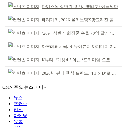
다이소몰 상반기 결산, ‘뷰티’가 이끌었다
페리페라, 2026 올리브영X망그러진 곰 콜라보
’26년 상반기 화장품 수출 70억 달러 ‘역대 최고’
아모레퍼시픽, 밋유어뷰티 아카데미 2기 발대식
K뷰티, ‘가성비’ 아닌 ‘프리미엄’으로 승부걸어야
2026년 뷰티 핵심 트렌드, ‘F.I.N.D’로 읽는다
CMN 주요 뉴스 페이지
뉴스
포커스
업체
마케팅
유통