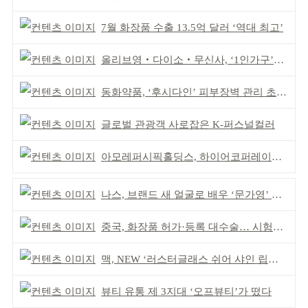
7월 화장품 수출 13.5억 달러 ‘역대 최고’
올리브영‧다이소‧무신사, ‘1인가구’가 이끈다
동화약품, ‘후시다인’ 피부장벽 관리 초점 ‘리브랜딩’
글로벌 관광객 사로잡은 K-퍼스널컬러
아모레퍼시픽홀딩스, 하이어코퍼레이션과 투자계약
나스, 브랜드 새 얼굴로 배우 ‘문가영’ 발탁
중국, 화장품 허가·등록 대수술… 시험자료 공용 허용
맥, NEW ‘러스터글래스 쉬어 샤인 립스틱’ 출시
뷰티 유통 제 3지대 ‘오프뷰티’가 떴다