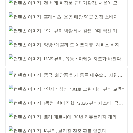
전 세계 화장품 규제기관장, 서울에 모인다
프레비츠, 올영 매장 50곳 입점 소비자 접점 강화
19개 뷰티 박람회서 찾은 ‘9대 혁신 키워드’
랑방 ‘에끌라 드 아르페쥬’ 하퍼스 바자 화보 공개
UAE 뷰티, 유통‧마케팅 지도가 바뀐다
중국, 화장품 허가·등록 대수술… 시험자료 공용 허용
“인재‧심리‧AI로 그린 미래 뷰티 교육”
[동정] 한메직협, ‘2026 뷰티페스타’ 공동 주최
로라 메르시에, 30년 카뮤플라지 헤리티지 담아
K뷰티, 브라질 진출 판로 열렸다