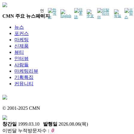
언
CMN 주요 뉴스페이지
어
뉴스
포커스
마케팅
신제품
뷰티
인터뷰
사람들
마케팅리뷰
기획특집
커뮤니티
© 2001-2025 CMN
창간일
1999.03.10
발행일
2026.08.06(목)
0
이번달 누적방문자수 :