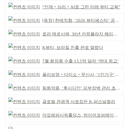
“인재‧심리‧AI로 그린 미래 뷰티 교육”
[동정] 한메직협, ‘2026 뷰티페스타’ 공동 주최
로라 메르시에, 30년 카뮤플라지 헤리티지 담아
K뷰티, 브라질 진출 판로 열렸다
7월 화장품 수출 13.5억 달러 ‘역대 최고’
올리브영‧다이소‧무신사, ‘1인가구’가 이끈다
동화약품, ‘후시다인’ 피부장벽 관리 초점 ‘리브랜딩’
글로벌 관광객 사로잡은 K-퍼스널컬러
아모레퍼시픽홀딩스, 하이어코퍼레이션과 투자계약