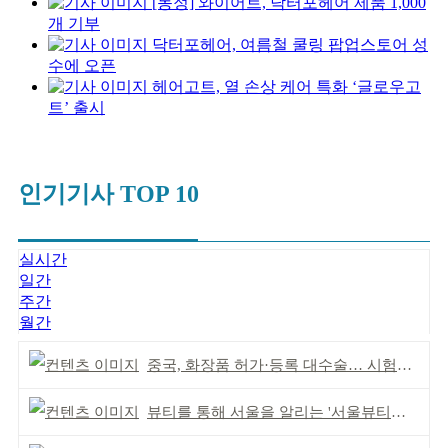
[동정] 와이어트, 닥터포헤어 제품 1,000
개 기부
닥터포헤어, 여름철 쿨링 팝업스토어 성
수에 오픈
헤어고트, 열 손상 케어 특화 ‘글로우고
트’ 출시
인기기사 TOP 10
실시간
일간
주간
월간
중국, 화장품 허가·등록 대수술… 시험자료 공용 허용
뷰티를 통해 서울을 알리는 '서울뷰티위크' 성료