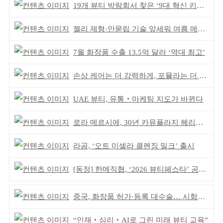
19개 뷰티 박람회서 찾은 ‘9대 혁신 키워드’
젤리 제형·안묻립 기술 앞세워 여름 메이크업 시장 공략
7월 화장품 수출 13.5억 달러 ‘역대 최고’
손상 케어는 더 강력하게, 포뮬라는 더 산뜻하게!
UAE 뷰티, 유통‧마케팅 지도가 바뀐다
로라 메르시에, 30년 카뮤플라지 헤리티지 담아
라곰, ‘오트 미셀라 클렌징 밀크’ 출시
[동정] 한메직협, ‘2026 뷰티페스타’ 공동 주최
중국, 화장품 허가·등록 대수술… 시험자료 공용 허용
“인재‧심리‧AI로 그린 미래 뷰티 교육”