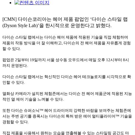
[CMN]
다이슨코리아는 헤어 제품 팝업인
‘
다이슨 스타일 랩
(Dyson Style Lab)’
을 한시적으로 운영한다고 밝혔다
.
다이슨 스타일 랩에서는 다이슨 헤어 제품에 적용된 기술을 직접 체험하며
제품의 작동 방식을 더 잘 이해하고
,
다이슨의 전 헤어 제품을 자유롭게 경험
할 수 있다
.
팝업은
2
일부터
19
일까지 서울 성수동 오우드에서 매일 오후
12
시부터
8
시
까지 운영된다
.
다이슨 스타일 랩에서는 혁신적인 다이슨 헤어 테크놀로지를 시각적으로 확
인할 수 있다
.
열화상 카메라가 설치된 체험존에서는 다이슨 전 헤어 제품군에 적용된 지능
적인 열 제어 기술을 느껴볼 수 있다
.
또한 다이슨 슈퍼소닉
™
헤어 드라이어의 강력한 바람을 보여주는 체험존에
서는 주변 공기를 증폭시는 다이슨의 특허 받은 에어 멀티플라이어
™
기술을
경험할 수 있다
.
직접 제품을 사용해서 원하는 모습을 연출해볼 수 있는 스타일링 공간도 마