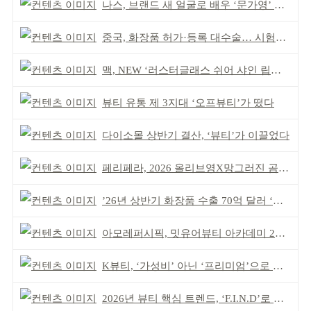
나스, 브랜드 새 얼굴로 배우 ‘문가영’ 발탁
중국, 화장품 허가·등록 대수술… 시험자료 공용 허용
맥, NEW ‘러스터글래스 쉬어 샤인 립스틱’ 출시
뷰티 유통 제 3지대 ‘오프뷰티’가 떴다
다이소몰 상반기 결산, ‘뷰티’가 이끌었다
페리페라, 2026 올리브영X망그러진 곰 콜라보
’26년 상반기 화장품 수출 70억 달러 ‘역대 최고’
아모레퍼시픽, 밋유어뷰티 아카데미 2기 발대식
K뷰티, ‘가성비’ 아닌 ‘프리미엄’으로 승부걸어야
2026년 뷰티 핵심 트렌드, ‘F.I.N.D’로 읽는다