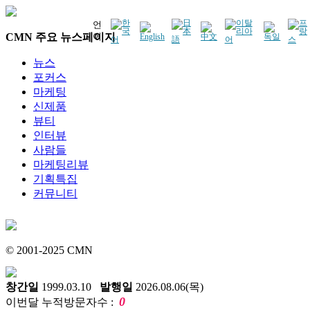
언
CMN 주요 뉴스페이지
어
뉴스
포커스
마케팅
신제품
뷰티
인터뷰
사람들
마케팅리뷰
기획특집
커뮤니티
© 2001-2025 CMN
창간일
1999.03.10
발행일
2026.08.06(목)
0
이번달 누적방문자수 :