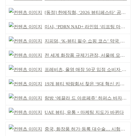
[동정] 한메직협, ‘2026 뷰티페스타’ 공동 주최
미샤, ‘PDRN NAD+ 라인업 ‘리프팅 마스크’ 출시
지피덤, ‘K-뷰티 필수 쇼핑 코스’ 약국 공략
전 세계 화장품 규제기관장, 서울에 모인다
프레비츠, 올영 매장 50곳 입점 소비자 접점 강화
19개 뷰티 박람회서 찾은 ‘9대 혁신 키워드’
랑방 ‘에끌라 드 아르페쥬’ 하퍼스 바자 화보 공개
UAE 뷰티, 유통‧마케팅 지도가 바뀐다
중국, 화장품 허가·등록 대수술… 시험자료 공용 허용