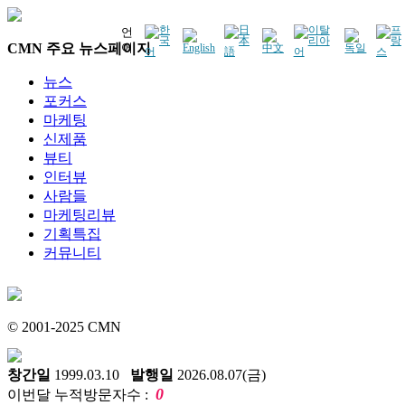
언
CMN 주요 뉴스페이지
어
뉴스
포커스
마케팅
신제품
뷰티
인터뷰
사람들
마케팅리뷰
기획특집
커뮤니티
© 2001-2025 CMN
창간일
1999.03.10
발행일
2026.08.07(금)
0
이번달 누적방문자수 :