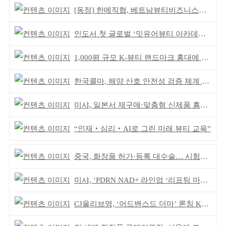
[동정] 한메직협, 베트남뷰티비즈니스협회와 MOU
인도서 첫 글로벌 ‘밋유어뷰티 아카데미’ 출범
1,000평 규모 K-뷰티 랜드마크 홍대에 뜬다
한국콜마, 해양 산호 안전성 검증 체계 구축
미샤, 일본서 재구매·맞춤형 신제품 흥행 ‘쌍끌이’
“인재‧심리‧AI로 그린 미래 뷰티 교육”
중국, 화장품 허가·등록 대수술… 시험자료 공용 허용
미샤, ‘PDRN NAD+ 라인업 ‘리프팅 마스크’ 출시
CJ올리브영, ‘어드밴스드 더마’ 론칭 K더마 육성 박차