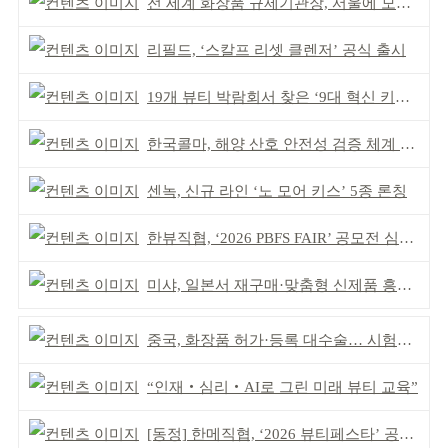
전 세계 화장품 규제기관장, 서울에 모인다
리필드, ‘스칼프 리셋 클렌저’ 공식 출시
19개 뷰티 박람회서 찾은 ‘9대 혁신 키워드’
한국콜마, 해양 산호 안전성 검증 체계 구축
센녹, 신규 라인 ‘노 모어 키스’ 5종 론칭
한뷰직협, ‘2026 PBFS FAIR’ 공모전 심사 성료
미샤, 일본서 재구매·맞춤형 신제품 흥행 ‘쌍끌이’
중국, 화장품 허가·등록 대수술… 시험자료 공용 허용
“인재‧심리‧AI로 그린 미래 뷰티 교육”
[동정] 한메직협, ‘2026 뷰티페스타’ 공동 주최