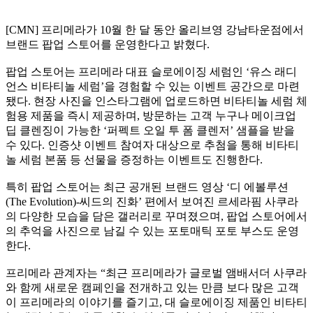
[CMN]
프리메라가
10
월 한 달 동안 올리브영 강남타운점에서
브랜드 팝업 스토어를 운영한다고 밝혔다
.
팝업 스토어는 프리메라 대표 슬로에이징 세럼인
‘
유스 래디
언스 비타티놀 세럼
’
을 경험할 수 있는 이벤트 공간으로 마련
됐다
.
현장 사진을 인스타그램에 업로드하면 비타티놀 세럼 체
험용 제품을 즉시 제공하며
,
방문하는 고객 누구나 메이크업
딥 클렌징이 가능한
‘
퍼펙트 오일 투 폼 클렌저
’
샘플을 받을
수 있다
.
인증샷 이벤트 참여자 대상으로 추첨을 통해 비타티
놀 세럼 본품 등 선물을 증정하는 이벤트도 진행한다
.
특히 팝업 스토어는 최근 공개된 브랜드 영상
‘
디 에볼루션
(The Evolution)-
씨드의 진화
’
편에서 보여진 르세라핌 사쿠라
의 다양한 모습을 담은 갤러리로 꾸며졌으며
,
팝업 스토어에서
의 추억을 사진으로 남길 수 있는 포토매틱 포토 부스도 운영
한다
.
프리메라 관계자는
“
최근 프리메라가 글로벌 앰배서더 사쿠라
와 함께 새로운 캠페인을 전개하고 있는 만큼 보다 많은 고객
이 프리메라의 이야기를 즐기고
,
대 슬로에이징 제품인 비타티