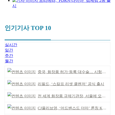
프리메라, ‘PDRN-나이아’ 립세럼 2종 출
시
인기기사 TOP 10
실시간
일간
주간
월간
중국, 화장품 허가·등록 대수술… 시험자료 공용 허용
리필드, ‘스칼프 리셋 클렌저’ 공식 출시
전 세계 화장품 규제기관장, 서울에 모인다
CJ올리브영, ‘어드밴스드 더마’ 론칭 K더마 육성 박차