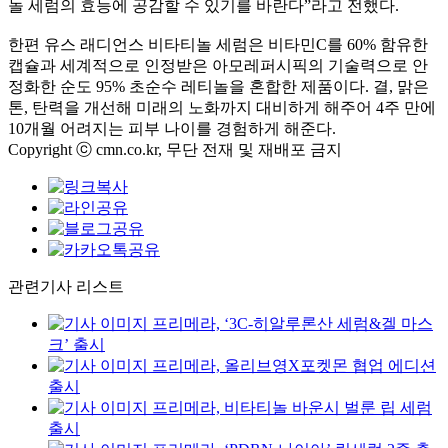
놀 세럼의 효능에 공감할 수 있기를 바란다
”
라고 전했다
.
한편 유스 래디언스 비타티놀 세럼은 비타민
C
를
60%
함유한
캡슐과 세계적으로 인정받은 아모레퍼시픽의 기술력으로 안
정화한 순도
95%
초순수 레티놀을 혼합한 제품이다
.
결
,
맑은
톤
,
탄력을 개선해 미래의 노화까지 대비하게 해주어
4
주 만에
10
개월 어려지는 피부 나이를 경험하게 해준다
.
Copyright ⓒ cmn.co.kr, 무단 전재 및 재배포 금지
관련기사 리스트
프리메라, ‘3C-히알루론산 세럼&겔 마스
크’ 출시
프리메라, 올리브영X포켓몬 협업 에디션
출시
프리메라, 비타티놀 바운시 벌룬 립 세럼
출시