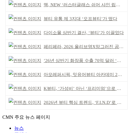
맥, NEW ‘러스터글래스 쉬어 샤인 립스틱’ 출시
뷰티 유통 제 3지대 ‘오프뷰티’가 떴다
다이소몰 상반기 결산, ‘뷰티’가 이끌었다
페리페라, 2026 올리브영X망그러진 곰 콜라보
’26년 상반기 화장품 수출 70억 달러 ‘역대 최고’
아모레퍼시픽, 밋유어뷰티 아카데미 2기 발대식
K뷰티, ‘가성비’ 아닌 ‘프리미엄’으로 승부걸어야
2026년 뷰티 핵심 트렌드, ‘F.I.N.D’로 읽는다
CMN 주요 뉴스 페이지
뉴스