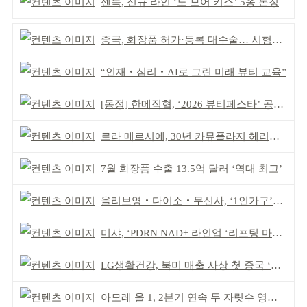
센녹, 신규 라인 ‘노 모어 키스’ 5종 론칭
중국, 화장품 허가·등록 대수술… 시험자료 공용 허용
“인재‧심리‧AI로 그린 미래 뷰티 교육”
[동정] 한메직협, ‘2026 뷰티페스타’ 공동 주최
로라 메르시에, 30년 카뮤플라지 헤리티지 담아
7월 화장품 수출 13.5억 달러 ‘역대 최고’
올리브영‧다이소‧무신사, ‘1인가구’가 이끈다
미샤, ‘PDRN NAD+ 라인업 ‘리프팅 마스크’ 출시
LG생활건강, 북미 매출 사상 첫 중국 ‘추월’
아모레 올 1, 2분기 연속 두 자릿수 영업이익률 기록