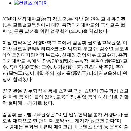
[CMN] 서경대학교(총장 김범준)는 지난 달 26일 교내 유담관
11층 글로벌교육원에서 대만 홍광과기대학교와 국제교류 협
력 및 공동 발전을 위한 업무협약(MOU)을 체결했다.
이날 협약식은 서경대학교 측에서 김동휘 글로벌교육원장, 이
지안 글로벌뷰티테라피&코스메틱학과 부교수, 김주연 글로벌
메이크업디자인학과 부교수, 신재원 경영학부 조교수가, 홍광
과기대학교 측에서 장총민(張聰民) 부총장, 환취이(黃翠如) 교
수, 류미영(劉美鈴) 교수, 채가방蔡佳芳) 간호대학 주임, 주이
진(周怡真) 징이대학 주임, 정선옥(鄭先玉) 타이완교육센터 원
장이 참석했다.
양 기관은 업무협약을 통해 △학부 과정 △단기 연수과정 △교
환 학생 등 학생들의 입학, 교육과정, 취업 등에 대해 상호 긴밀
히 협력해 나가기로 했다.
김동휘 글로벌교육원장은 “이번 업무협약을 통해 서경대가 글
로벌 대학으로 한 단계 더 도약하는 계기가 됐으면 한다”며
“서경대는 특화된 K뷰티 메이크업, K콘텐츠 산업 등 문화예술