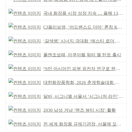
국내 화장품 시장 성장 지속 … 올해 139억 달러 전망
CJ올리브영, ‘어드밴스드 더마’ 론칭 K더마 육성 박차
‘갈색병’ 시너지 극대화 ‘에스티 로더 스킨부스터’ 출시
폴앤조보떼, 아쿠아렐 워터 젤 틴트 출시
“6만 아시아인 피부 유전자 연구로 완성” 한·중 동시 출시
대한화장품학회, 2026 춘계학술대회 일정 확정
달바, 시그니엘 서울서 ‘시그니처 라인’ 행사 성료
2030 남성 겨냥 ‘맨즈 뷰티 시장’ 활황
전 세계 화장품 규제기관장, 서울에 모인다