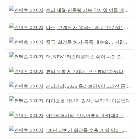
젤리 제형·안묻립 기술 앞세워 여름 메이크업 시장 공략
나스, 브랜드 새 얼굴로 배우 ‘문가영’ 발탁
중국, 화장품 허가·등록 대수술… 시험자료 공용 허용
맥, NEW ‘러스터글래스 쉬어 샤인 립스틱’ 출시
뷰티 유통 제 3지대 ‘오프뷰티’가 떴다
페리페라, 2026 올리브영X망그러진 곰 콜라보
다이소몰 상반기 결산, ‘뷰티’가 이끌었다
아모레퍼시픽, 밋유어뷰티 아카데미 2기 발대식
’26년 상반기 화장품 수출 70억 달러 ‘역대 최고’