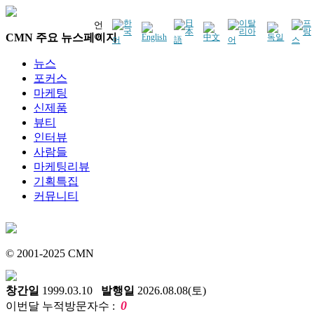
언
CMN 주요 뉴스페이지
어
뉴스
포커스
마케팅
신제품
뷰티
인터뷰
사람들
마케팅리뷰
기획특집
커뮤니티
© 2001-2025 CMN
창간일
1999.03.10
발행일
2026.08.08(토)
0
이번달 누적방문자수 :