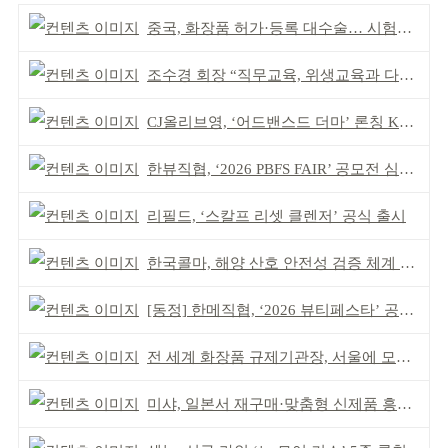
중국, 화장품 허가·등록 대수술… 시험자료 공용 허용
조수경 회장 “직무교육, 위생교육과 다르다”
CJ올리브영, ‘어드밴스드 더마’ 론칭 K더마 육성 박차
한뷰직협, ‘2026 PBFS FAIR’ 공모전 심사 성료
리필드, ‘스칼프 리셋 클렌저’ 공식 출시
한국콜마, 해양 산호 안전성 검증 체계 구축
[동정] 한메직협, ‘2026 뷰티페스타’ 공동 주최
전 세계 화장품 규제기관장, 서울에 모인다
미샤, 일본서 재구매·맞춤형 신제품 흥행 ‘쌍끌이’