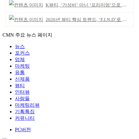
K뷰티, ‘가성비’ 아닌 ‘프리미엄’으로 승부걸어야
2026년 뷰티 핵심 트렌드, ‘F.I.N.D’로 읽는다
CMN 주요 뉴스 페이지
뉴스
포커스
업체
마케팅
유통
신제품
뷰티
인터뷰
사람들
마케팅리뷰
기획특집
커뮤니티
PC버전